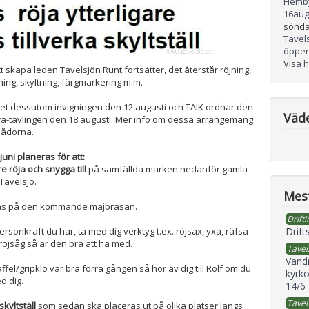
Hemb
16
aug
sönda
Tavel
öppen
Visa 
t skapa leden Tavelsjön Runt fortsätter, det återstår röjning,
ning, skyltning, färgmarkering m.m.
det dessutom invigningen den 12 augusti och TAIK ordnar den
Väd
ra-tävlingen den 18 augusti. Mer info om dessa arrangemang
lådorna.
uni planeras för att:
are röja och snygga till
på samfällda marken nedanför gamla
Tavelsjö.
Mest
gas på den kommande majbrasan.
Drifti
rsonkraft du har, ta med dig verktyg t.ex. röjsax, yxa, räfsa
Drift
röjsåg så är den bra att ha med.
Tavel
Vand
fel/gripklo var bra förra gången så hör av dig till Rolf om du
kyrko
d dig.
14/6
Tavel
 skyltställ
som sedan ska placeras ut på olika platser längs