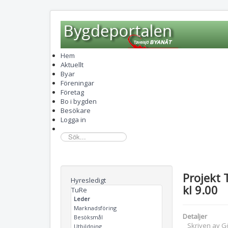
Hem
Aktuellt
Byar
Föreningar
Företag
Bo i bygden
Besökare
Logga in
sök...
Projekt 
Hyresledigt
kl 9.00
TuRe
Leder
Marknadsföring
Detaljer
Besöksmål
Skriven av
G
Utbildning