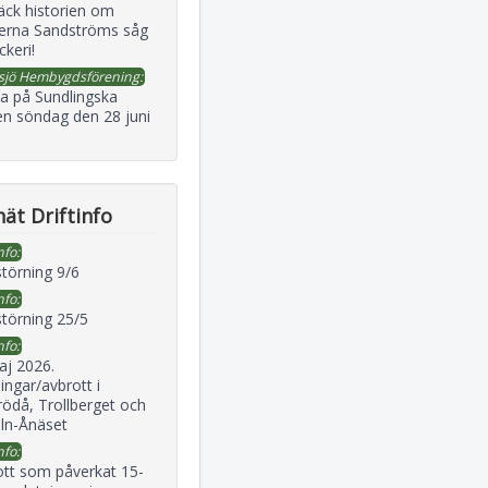
äck historien om
erna Sandströms såg
ckeri!
sjö Hembygdsförening:
a på Sundlingska
en söndag den 28 juni
ät Driftinfo
nfo:
störning 9/6
nfo:
störning 25/5
nfo:
aj 2026.
ingar/avbrott i
ödå, Trollberget och
eln-Ånäset
nfo:
ott som påverkat 15-