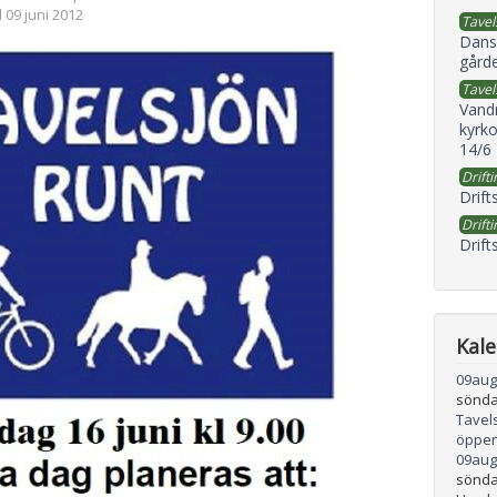
 09 juni 2012
Tavel
Dans
gård
Tavel
Vand
kyrko
14/6
Drifti
Drift
Drifti
Drift
Kal
09
aug
sönda
Tavel
öppen
09
aug
sönda