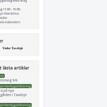
ygdsdag med drag
g 11:00
-
15:00
sjö Wärdshus
tider
hela kalendern
er
Väder Tavelsjö
 lästa artiklar
nfo:
störning 9/6
sjö Hembygdsförening:
ra på nya
gården i Tavelsjö
sjö Hembygdsförening: