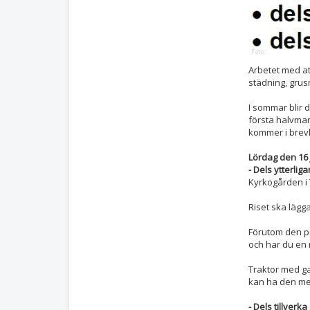
Arbetet med at
städning, grus
I sommar blir 
första halvma
kommer i brev
Lördag den 16 j
- Dels ytterlig
Kyrkogården i 
Riset ska läg
Förutom den pe
och har du en 
Traktor med gaf
kan ha den me
- Dels tillverka