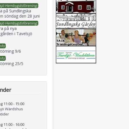
sjö Hembygdsförening:
a på Sundlingska
en söndag den 28 juni
sjö Hembygdsförening:
ra på nya
gården i Tavelsjö
nfo:
störning 9/6
nfo:
störning 25/5
ender
g 11:00
-
15:00
sjö Wärdshus
tider
g 11:00
-
16:00