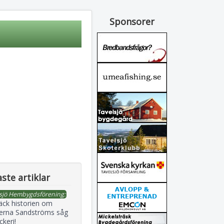
Sponsorer
ste artiklar
sjö Hembygdsförening:
äck historien om
erna Sandströms såg
ckeri!