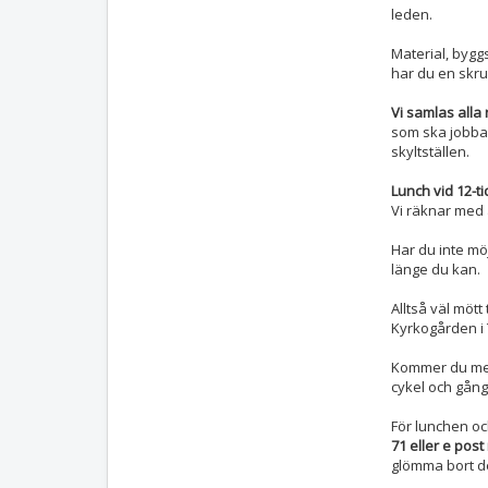
leden.
Material, bygg
har du en skr
Vi samlas all
som ska jobba 
skyltställen.
Lunch vid 12-ti
Vi räknar med at
Har du inte möj
länge du kan.
Alltså väl mött
Kyrkogården i 
Kommer du med b
cykel och gån
För lunchen oc
71 eller e post
glömma bort de