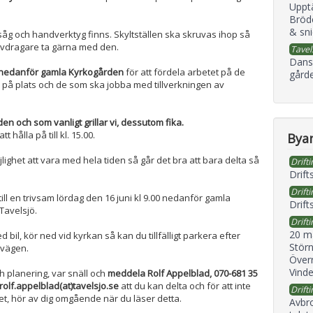
Uppt
Bröd
& sni
såg och handverktyg finns. Skyltställen ska skruvas ihop så
uvdragare ta gärna med den.
Tavel
Dans
a nedanför gamla Kyrkogården
för att fördela arbetet på de
gård
på plats och de som ska jobba med tillverkningen av
den och som vanligt grillar vi, dessutom fika.
t hålla på till kl. 15.00.
Byan
lighet att vara med hela tiden så går det bra att bara delta så
Drifti
Drift
Drifti
 till en trivsam lördag den 16 juni kl 9.00 nedanför gamla
Drift
Tavelsjö.
Drifti
20 m
il, kör ned vid kyrkan så kan du tillfälligt parkera efter
Störn
gvägen.
Överr
Vind
h planering, var snäll och
meddela Rolf Appelblad, 070-681 35
 rolf.appelblad(at)tavelsjo.se
att du kan delta och för att inte
Drifti
t, hör av dig omgående när du läser detta.
Avbr