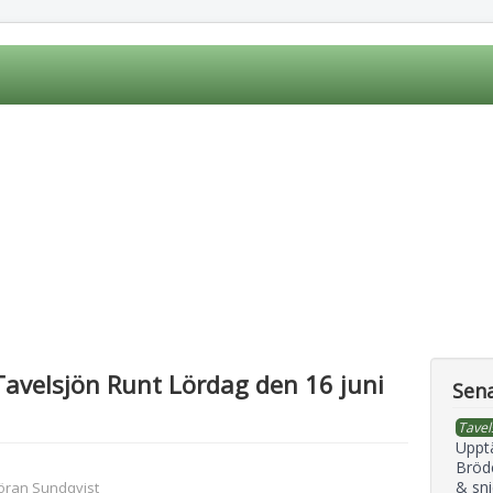
Tavelsjön Runt Lördag den 16 juni
Sena
Tavel
Uppt
Bröd
& sni
öran Sundqvist