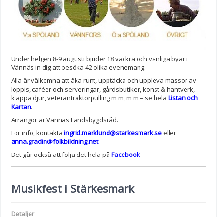
Under helgen 8-9 augusti bjuder 18 vackra och vänliga byar i
Vännäs in dig att besöka 42 olika evenemang.
Alla är välkomna att åka runt, upptäcka och uppleva massor av
loppis, caféer och serveringar, gårdsbutiker, konst & hantverk,
klappa djur, veterantraktorpulling m m, m m – se hela
Listan och
Kartan
.
Arrangör är Vännäs Landsbygdsråd.
För info, kontakta
ingrid.marklund@starkesmark.se
eller
anna.gradin@folkbildning.net
Det går också att följa det hela på
Facebook
Musikfest i Stärkesmark
Detaljer