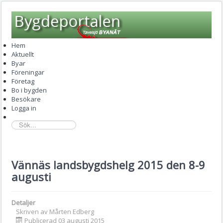
Hem
Aktuellt
Byar
Föreningar
Företag
Bo i bygden
Besökare
Logga in
sök...
Vännäs landsbygdshelg 2015 den 8-9
augusti
Detaljer
Skriven av
Mårten Edberg
Publicerad 03 augusti 2015