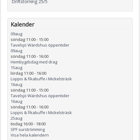
Driftstörning 25/5
Kalender
09
aug
söndag 11:00
-
15:00
Tavelsjö Wärdshus öppentider
09
aug
söndag 11:00
-
16:00
Hembygdsdag med drag
15
aug
lördag 11:00
-
16:00
Loppis & fikabuffe i Mickelsträsk
16
aug
söndag 11:00
-
15:00
Tavelsjö Wärdshus öppentider
16
aug
söndag 11:00
-
16:00
Loppis & fikabuffe i Mickelsträsk
25
aug
tisdag 16:00
-
18:00
SPF surströmming
Visa hela kalendern