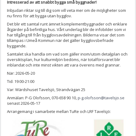
Intresserad av att snabbt bygga små byggnader!
Inbjudan riktar sig till dig som vill veta mer om de möjligheter som
nu finns för att bygga utan bygglov.
Det blir ett samtal runt ämnet komplementbyggnader och enklare
åtgärder på befintliga hus. Vårt underlag blir de infobilder som vi
har tillgång till från bygglovsavdelningen. Bilderna visar det som
tillämpas i Umeå Kommun när det gäller bygglovsbefriade
byggande.
Samtalet ska handla om vad som gäller inom/utom detaljplan och
översiktsplan, hur kulturmiljön bedöms, när totalförsvaret blir
inblandat och inte minst vikten att vara överens med grannar.
När: 2026-05-20
Tid: 19:00-21:00
Var: Wärdshuset Tavelsjö, Strandvägan 25
Anmälan: P-G Olofsson, 070-658 90 10,
p-g.olofsson@tavelsjo.se
senast 2026-05-17
Arrangemang i samarbete mellan TuRe och LRF Tavelsjö: