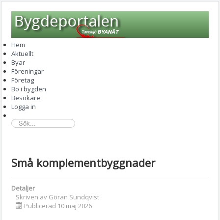
Hem
Aktuellt
Byar
Föreningar
Företag
Bo i bygden
Besökare
Logga in
sök...
Små komplementbyggnader
Detaljer
Skriven av
Göran Sundqvist
Publicerad 10 maj 2026