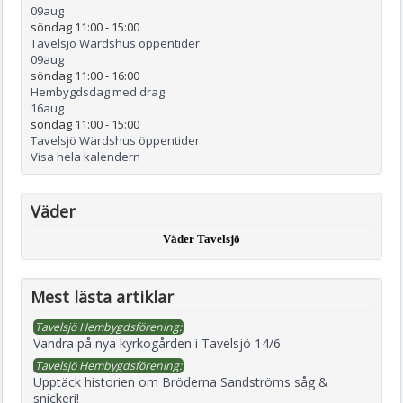
09
aug
söndag 11:00
-
15:00
Tavelsjö Wärdshus öppentider
09
aug
söndag 11:00
-
16:00
Hembygdsdag med drag
16
aug
söndag 11:00
-
15:00
Tavelsjö Wärdshus öppentider
Visa hela kalendern
Väder
Väder Tavelsjö
Mest lästa artiklar
Tavelsjö Hembygdsförening:
Vandra på nya kyrkogården i Tavelsjö 14/6
Tavelsjö Hembygdsförening:
Upptäck historien om Bröderna Sandströms såg &
snickeri!