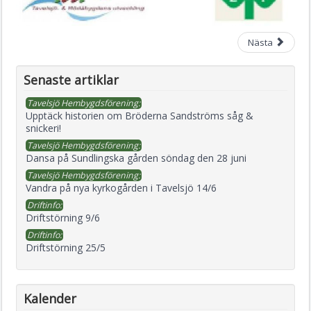
Nästa
Senaste artiklar
Tavelsjö Hembygdsförening:
Upptäck historien om Bröderna Sandströms såg &
snickeri!
Tavelsjö Hembygdsförening:
Dansa på Sundlingska gården söndag den 28 juni
Tavelsjö Hembygdsförening:
Vandra på nya kyrkogården i Tavelsjö 14/6
Driftinfo:
Driftstörning 9/6
Driftinfo:
Driftstörning 25/5
Kalender