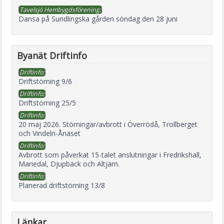
Tavelsjö Hembygdsförening:
Dansa på Sundlingska gården söndag den 28 juni
Byanät Driftinfo
Driftinfo:
Driftstörning 9/6
Driftinfo:
Driftstörning 25/5
Driftinfo:
20 maj 2026. Störningar/avbrott i Överrödå, Trollberget
och Vindeln-Ånäset
Driftinfo:
Avbrott som påverkat 15-talet anslutningar i Fredrikshall,
Mariedal, Djupbäck och Altjärn.
Driftinfo:
Planerad driftstörning 13/8
Länkar