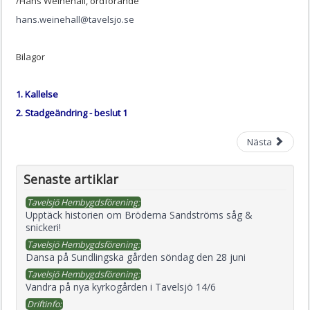
/Hans Weinehall, ordförande
hans.weinehall@tavelsjo.se
Bilagor
1. Kallelse
2. Stadgeändring - beslut 1
Nästa
Senaste artiklar
Tavelsjö Hembygdsförening:
Upptäck historien om Bröderna Sandströms såg &
snickeri!
Tavelsjö Hembygdsförening:
Dansa på Sundlingska gården söndag den 28 juni
Tavelsjö Hembygdsförening:
Vandra på nya kyrkogården i Tavelsjö 14/6
Driftinfo: