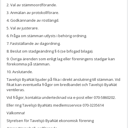
2. Val av stämmoordförande.
3. Anmälan av protokollförare.
4. Godkännande av röstlängd.
5. Val av justerare.
6. Fråga om stämman utlysts i behörig ordning.
7. Fastställande av dagordning.
8. Beslut om stadgeändring § 6 (se bifogad bilaga).
9. Övriga ärenden som enligt lag eller föreningens stadgar kan
förekomma på stämman.
10. Avslutande.
Tavelsjö ByaNät bjuder på fika i direkt anslutning till stämman. Vid
fikat kan eventuella frågor om bredbandet och Tavelsjö ByaNät
ventileras.
Vid frågor, kontakta undertecknad via e-post eller 070-5860202.
Eller ring Tavelsjö ByaNäts medlemsservice 070-3235614
Välkomna!
Styrelsen för Tavelsjö ByaNät ekonomisk förening