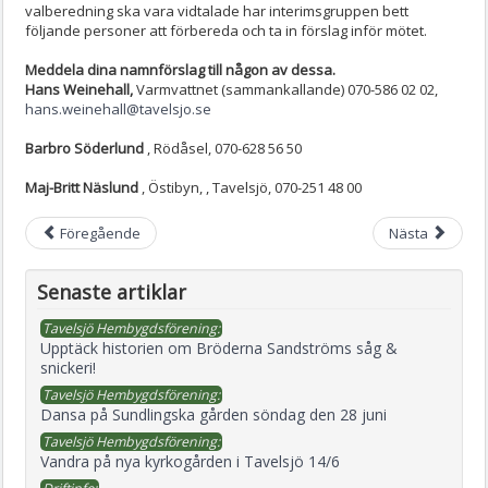
valberedning ska vara vidtalade har interimsgruppen bett
följande personer att förbereda och ta in förslag inför mötet.
Meddela dina namnförslag till någon av dessa.
Hans Weinehall,
Varmvattnet (sammankallande) 070-586 02 02,
hans.weinehall@tavelsjo.se
Barbro Söderlund
, Rödåsel, 070-628 56 50
Maj-Britt Näslund
, Östibyn, , Tavelsjö, 070-251 48 00
Föregående
Nästa
Senaste artiklar
Tavelsjö Hembygdsförening:
Upptäck historien om Bröderna Sandströms såg &
snickeri!
Tavelsjö Hembygdsförening:
Dansa på Sundlingska gården söndag den 28 juni
Tavelsjö Hembygdsförening:
Vandra på nya kyrkogården i Tavelsjö 14/6