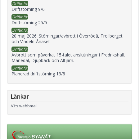
Driftinfo:
Driftstörning 9/6
Driftinfo:
Driftstörning 25/5
Driftinfo:
20 maj 2026. Störningar/avbrott i Överrödå, Trollberget
och Vindeln-Ånäset
Driftinfo:
Avbrott som påverkat 15-talet anslutningar i Fredrikshall,
Mariedal, Djupbäck och Altjärn.
Driftinfo:
Planerad driftstörning 13/8
Länkar
A3:s webbmail