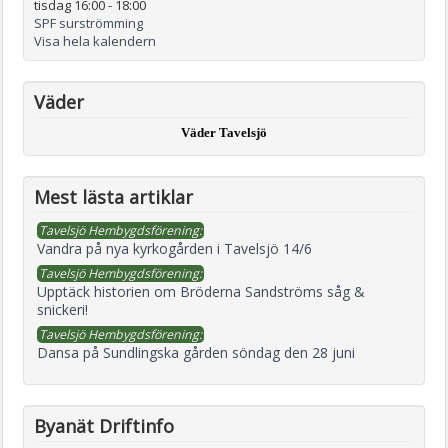
tisdag 16:00
-
18:00
SPF surströmming
Visa hela kalendern
Väder
Väder Tavelsjö
Mest lästa artiklar
Tavelsjö Hembygdsförening:
Vandra på nya kyrkogården i Tavelsjö 14/6
Tavelsjö Hembygdsförening:
Upptäck historien om Bröderna Sandströms såg &
snickeri!
Tavelsjö Hembygdsförening:
Dansa på Sundlingska gården söndag den 28 juni
Byanät Driftinfo