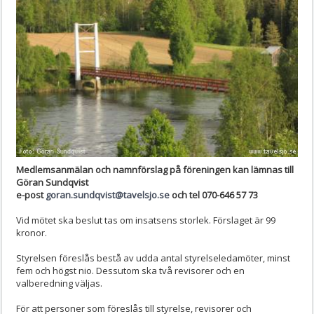
Medlemsanmälan och namnförslag på föreningen kan lämnas till
Göran Sundqvist
e-post
goran.sundqvist@tavelsjo.se
och tel 070-646 57 73
Vid mötet ska beslut tas om insatsens storlek. Förslaget är 99
kronor.
Styrelsen föreslås bestå av udda antal styrelseledamöter, minst
fem och högst nio. Dessutom ska två revisorer och en
valberedning väljas.
För att personer som föreslås till styrelse, revisorer och