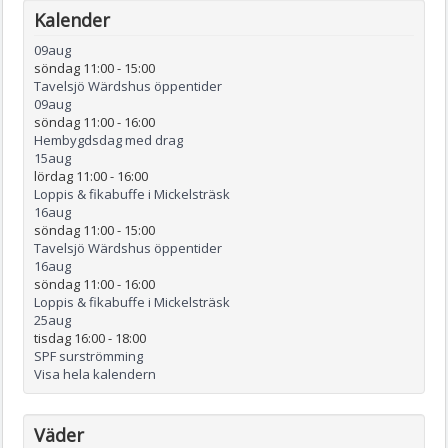
Kalender
09
aug
söndag 11:00
-
15:00
Tavelsjö Wärdshus öppentider
09
aug
söndag 11:00
-
16:00
Hembygdsdag med drag
15
aug
lördag 11:00
-
16:00
Loppis & fikabuffe i Mickelsträsk
16
aug
söndag 11:00
-
15:00
Tavelsjö Wärdshus öppentider
16
aug
söndag 11:00
-
16:00
Loppis & fikabuffe i Mickelsträsk
25
aug
tisdag 16:00
-
18:00
SPF surströmming
Visa hela kalendern
Väder