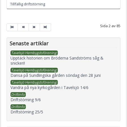
Tillfällig driftstörning
Sida 2 av 85
Senaste artiklar
Tavelsjö Hembygdsförening:
Upptäck historien om Bröderna Sandströms såg &
snickeri!
Tavelsjö Hembygdsförening:
Dansa på Sundlingska gården söndag den 28 juni
Tavelsjö Hembygdsförening:
Vandra på nya kyrkogården i Tavelsjö 14/6
Driftinfo:
Driftstörning 9/6
Driftinfo:
Driftstörning 25/5