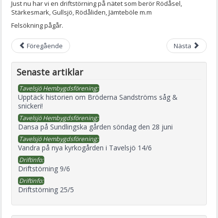
Just nu har vi en driftstörning på nätet som berör Rödåsel,
Stärkesmark, Gullsjö, Rödåliden, Jämteböle m.m
Felsökning pågår.
Föregående
Nästa
Senaste artiklar
Tavelsjö Hembygdsförening:
Upptäck historien om Bröderna Sandströms såg &
snickeri!
Tavelsjö Hembygdsförening:
Dansa på Sundlingska gården söndag den 28 juni
Tavelsjö Hembygdsförening:
Vandra på nya kyrkogården i Tavelsjö 14/6
Driftinfo:
Driftstörning 9/6
Driftinfo:
Driftstörning 25/5