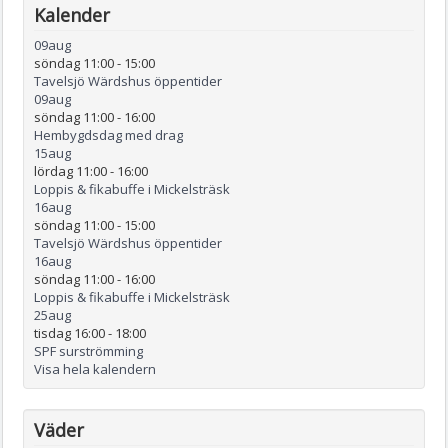
Kalender
09
aug
söndag 11:00
-
15:00
Tavelsjö Wärdshus öppentider
09
aug
söndag 11:00
-
16:00
Hembygdsdag med drag
15
aug
lördag 11:00
-
16:00
Loppis & fikabuffe i Mickelsträsk
16
aug
söndag 11:00
-
15:00
Tavelsjö Wärdshus öppentider
16
aug
söndag 11:00
-
16:00
Loppis & fikabuffe i Mickelsträsk
25
aug
tisdag 16:00
-
18:00
SPF surströmming
Visa hela kalendern
Väder