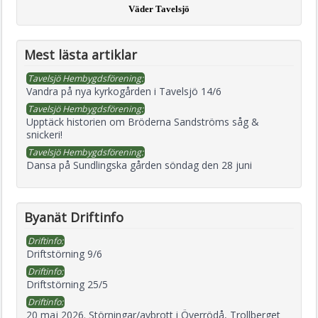
Väder Tavelsjö
Mest lästa artiklar
Tavelsjö Hembygdsförening:
Vandra på nya kyrkogården i Tavelsjö 14/6
Tavelsjö Hembygdsförening:
Upptäck historien om Bröderna Sandströms såg &
snickeri!
Tavelsjö Hembygdsförening:
Dansa på Sundlingska gården söndag den 28 juni
Byanät Driftinfo
Driftinfo:
Driftstörning 9/6
Driftinfo:
Driftstörning 25/5
Driftinfo:
20 maj 2026. Störningar/avbrott i Överrödå, Trollberget