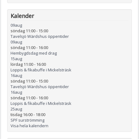
Kalender
09
aug
söndag 11:00
-
15:00
Tavelsjö Wärdshus öppentider
09
aug
söndag 11:00
-
16:00
Hembygdsdag med drag
15
aug
lördag 11:00
-
16:00
Loppis & fikabuffe i Mickelsträsk
16
aug
söndag 11:00
-
15:00
Tavelsjö Wärdshus öppentider
16
aug
söndag 11:00
-
16:00
Loppis & fikabuffe i Mickelsträsk
25
aug
tisdag 16:00
-
18:00
SPF surströmming
Visa hela kalendern