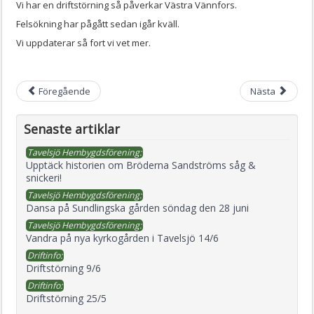
Vi har en driftstörning så påverkar Västra Vännfors.
Felsökning har pågått sedan igår kväll.
Vi uppdaterar så fort vi vet mer.
Föregående
Nästa
Senaste artiklar
Tavelsjö Hembygdsförening:
Upptäck historien om Bröderna Sandströms såg &
snickeri!
Tavelsjö Hembygdsförening:
Dansa på Sundlingska gården söndag den 28 juni
Tavelsjö Hembygdsförening:
Vandra på nya kyrkogården i Tavelsjö 14/6
Driftinfo:
Driftstörning 9/6
Driftinfo:
Driftstörning 25/5