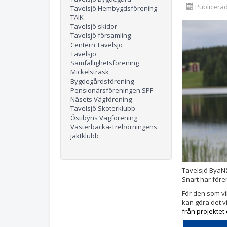
Publicerad
Tavelsjö Hembygdsförening
TAIK
Tavelsjö skidor
Tavelsjö församling
Centern Tavelsjö
Tavelsjö
Samfällighetsförening
Mickelsträsk
Bygdegårdsförening
Pensionärsföreningen SPF
Näsets Vägförening
Tavelsjö Skoterklubb
Östibyns Vägförening
Västerbacka-Trehörningens
jaktklubb
Tavelsjö ByaNä
Snart har före
För den som vil
kan göra det 
från projektet