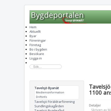
Hem
Aktuellt
Byar
Föreningar
Företag
Bo i bygden
Besökare
Logga in
sök...
Tavelsj
Tavelsjö Byanät
1100 an
Medlemsinformation
Driftinfo
Tavelsjö Föräldrarförening
Detaljer
Sundlingskagården
Skriven av
M
Tavelsjö Bygdegård