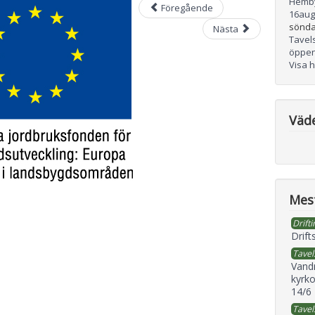
Hemb
Föregående
16
aug
sönda
Nästa
Tavel
öppen
Visa 
Väd
Mest
Drifti
Drift
Tavel
Vand
kyrko
14/6
Tavel