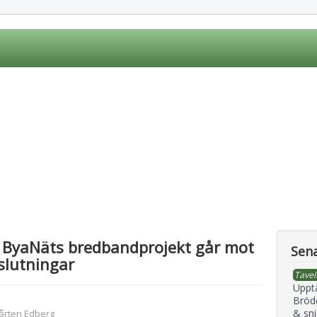
ö ByaNäts bredbandprojekt går mot
Sena
slutningar
Tavel
Uppt
Bröd
& sni
årten Edberg