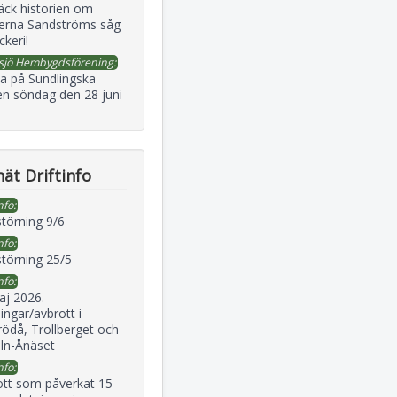
äck historien om
erna Sandströms såg
ckeri!
sjö Hembygdsförening:
a på Sundlingska
en söndag den 28 juni
ät Driftinfo
nfo:
störning 9/6
nfo:
störning 25/5
nfo:
aj 2026.
ingar/avbrott i
ödå, Trollberget och
eln-Ånäset
nfo:
ott som påverkat 15-