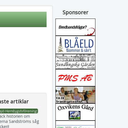
Sponsorer
ste artiklar
sjö Hembygdsförening:
äck historien om
erna Sandströms såg
ckeri!