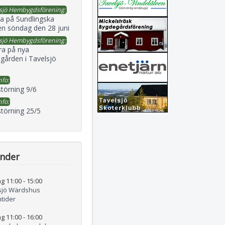
sjö Hembygdsförening:
a på Sundlingska
en söndag den 28 juni
sjö Hembygdsförening:
ra på nya
gården i Tavelsjö
nfo:
störning 9/6
nfo:
störning 25/5
ender
g 11:00
-
15:00
sjö Wärdshus
tider
g 11:00
-
16:00