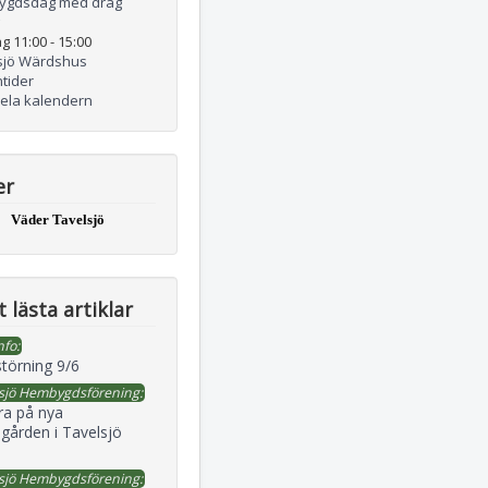
ygdsdag med drag
g 11:00
-
15:00
sjö Wärdshus
tider
hela kalendern
er
Väder Tavelsjö
 lästa artiklar
nfo:
störning 9/6
sjö Hembygdsförening:
ra på nya
gården i Tavelsjö
sjö Hembygdsförening: