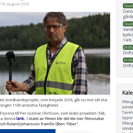
 05 augusti 2020
Tavel
Dans
gård
Tavel
Vand
kyrko
14/6
Drifti
Drift
Drifti
Drift
Kal
ts bredbandsprojekt, som började 2016, går nu mot sitt slut.
09
aug
ningen 1100 anslutna fastigheter.
sönda
Tavel
l lyssna till Per-Gunnar Olofsson, som leder projektet i fält,
öppen
via denna
länk.
I slutet av filmen blir det lite mer filmsnuttar
09
aug
 och Roland Johansson framför låten "Fiber".
sönda