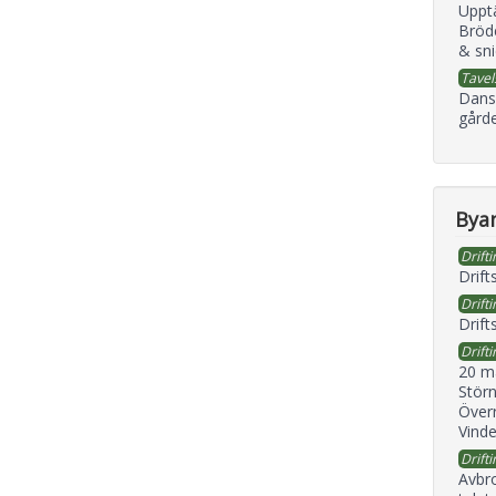
Uppt
Bröd
& sni
Tavel
Dans
gård
Byan
Drifti
Drift
Drifti
Drift
Drifti
20 m
Störn
Överr
Vind
Drifti
Avbr