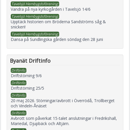
Tavelsjö Hembygdsförening:
Vandra på nya kyrkogården i Tavelsjö 14/6
Tavelsjö Hembygdsförening:
Upptäck historien om Bröderna Sandströms såg &
snickeri!
Tavelsjö Hembygdsförening:
Dansa på Sundlingska gården söndag den 28 juni
Byanät Driftinfo
Driftinfo:
Driftstörning 9/6
Driftinfo:
Driftstörning 25/5
Driftinfo:
20 maj 2026. Störningar/avbrott i Överrödå, Trollberget
och Vindeln-Ånäset
Driftinfo:
Avbrott som påverkat 15-talet anslutningar i Fredrikshall,
Mariedal, Djupbäck och Altjärn.