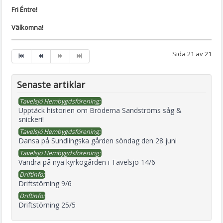
Fri Éntre!
Välkomna!
Sida 21 av 21
Senaste artiklar
Tavelsjö Hembygdsförening:
Upptäck historien om Bröderna Sandströms såg &
snickeri!
Tavelsjö Hembygdsförening:
Dansa på Sundlingska gården söndag den 28 juni
Tavelsjö Hembygdsförening:
Vandra på nya kyrkogården i Tavelsjö 14/6
Driftinfo:
Driftstörning 9/6
Driftinfo:
Driftstörning 25/5