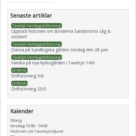
Senaste artiklar
Tavelsjö Hembygdsförening:
Upptäck historien om Bröderna Sandströms såg &
snickeri!
Tavelsjö Hembygdsförening:
Dansa på Sundlingska gården söndag den 28 juni
Tavelsjö Hembygdsförening:
Vandra på nya kyrkogården i Tavelsjö 14/6
Driftinfo:
Driftstörning 9/6
Driftinfo:
Driftstörning 25/5
Kalender
06
aug
torsdag 13:00
-
14:00
Historien om Tavelsjöodjuret