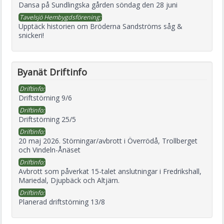
Dansa på Sundlingska gården söndag den 28 juni
Tavelsjö Hembygdsförening:
Upptäck historien om Bröderna Sandströms såg &
snickeri!
Byanät Driftinfo
Driftinfo:
Driftstörning 9/6
Driftinfo:
Driftstörning 25/5
Driftinfo:
20 maj 2026. Störningar/avbrott i Överrödå, Trollberget
och Vindeln-Ånäset
Driftinfo:
Avbrott som påverkat 15-talet anslutningar i Fredrikshall,
Mariedal, Djupbäck och Altjärn.
Driftinfo:
Planerad driftstörning 13/8