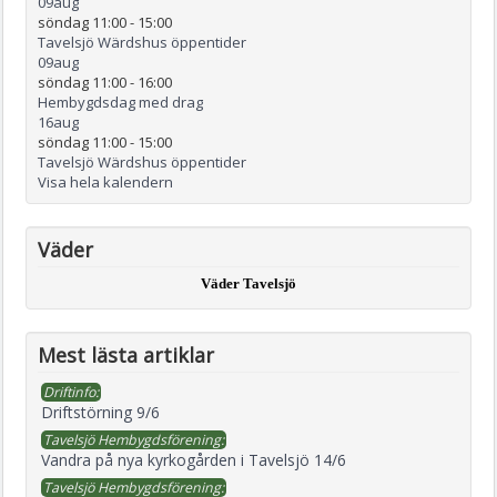
09
aug
söndag 11:00
-
15:00
Tavelsjö Wärdshus öppentider
09
aug
söndag 11:00
-
16:00
Hembygdsdag med drag
16
aug
söndag 11:00
-
15:00
Tavelsjö Wärdshus öppentider
Visa hela kalendern
Väder
Väder Tavelsjö
Mest lästa artiklar
Driftinfo:
Driftstörning 9/6
Tavelsjö Hembygdsförening:
Vandra på nya kyrkogården i Tavelsjö 14/6
Tavelsjö Hembygdsförening: