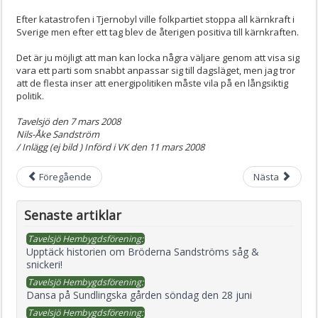
Efter katastrofen i Tjernobyl ville folkpartiet stoppa all kärnkraft i
Sverige men efter ett tag blev de återigen positiva till kärnkraften.
Det är ju möjligt att man kan locka några väljare genom att visa sig
vara ett parti som snabbt anpassar sig till dagsläget, men jag tror
att de flesta inser att energipolitiken måste vila på en långsiktig
politik.
Tavelsjö den 7 mars 2008
Nils-Åke Sandström
/ Inlägg (ej bild ) Införd i VK den 11 mars 2008
Föregående
Nästa
Senaste artiklar
Tavelsjö Hembygdsförening:
Upptäck historien om Bröderna Sandströms såg &
snickeri!
Tavelsjö Hembygdsförening:
Dansa på Sundlingska gården söndag den 28 juni
Tavelsjö Hembygdsförening: