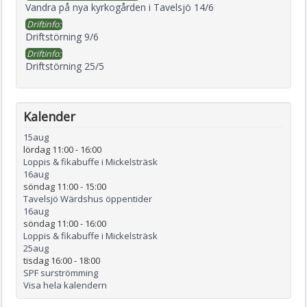
Vandra på nya kyrkogården i Tavelsjö 14/6
Driftinfo:
Driftstörning 9/6
Driftinfo:
Driftstörning 25/5
Kalender
15
aug
lördag 11:00
-
16:00
Loppis & fikabuffe i Mickelsträsk
16
aug
söndag 11:00
-
15:00
Tavelsjö Wärdshus öppentider
16
aug
söndag 11:00
-
16:00
Loppis & fikabuffe i Mickelsträsk
25
aug
tisdag 16:00
-
18:00
SPF surströmming
Visa hela kalendern