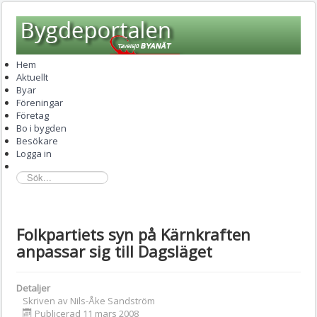
Hem
Aktuellt
Byar
Föreningar
Företag
Bo i bygden
Besökare
Logga in
sök...
Folkpartiets syn på Kärnkraften
anpassar sig till Dagsläget
Detaljer
Skriven av
Nils-Åke Sandström
Publicerad 11 mars 2008