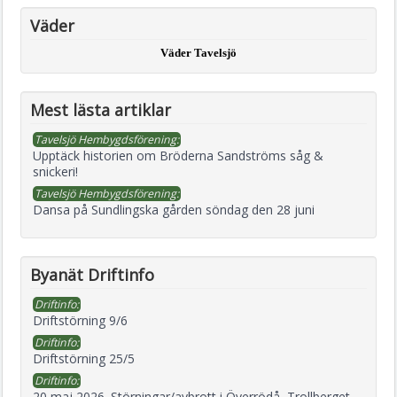
Väder
Väder Tavelsjö
Mest lästa artiklar
Tavelsjö Hembygdsförening:
Upptäck historien om Bröderna Sandströms såg &
snickeri!
Tavelsjö Hembygdsförening:
Dansa på Sundlingska gården söndag den 28 juni
Byanät Driftinfo
Driftinfo:
Driftstörning 9/6
Driftinfo:
Driftstörning 25/5
Driftinfo:
20 maj 2026. Störningar/avbrott i Överrödå, Trollberget