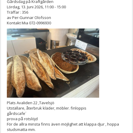
Gårdsdag på Kraftgården
Lördag, 13. Juni 2026, 11:00 - 15:00
Träffar
: 356
av
Per-Gunnar Olofsson
Kontakt
Mia 072-0996930
Plats
Avaliden 22 ,Tavelsjö
Utställare, återbruk kläder, möbler. finloppis
gårdscafe´
prova på rotslöjd
För de allra minsta finns även möjlighet att klappa djur , hoppa
studsmatta mm.