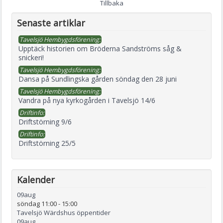
Tillbaka
Senaste artiklar
Tavelsjö Hembygdsförening:
Upptäck historien om Bröderna Sandströms såg &
snickeri!
Tavelsjö Hembygdsförening:
Dansa på Sundlingska gården söndag den 28 juni
Tavelsjö Hembygdsförening:
Vandra på nya kyrkogården i Tavelsjö 14/6
Driftinfo:
Driftstörning 9/6
Driftinfo:
Driftstörning 25/5
Kalender
09
aug
söndag 11:00
-
15:00
Tavelsjö Wärdshus öppentider
09
aug