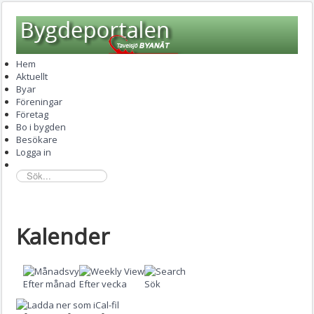
Hem
Aktuellt
Byar
Föreningar
Företag
Bo i bygden
Besökare
Logga in
sök...
Kalender
Efter månad
Efter vecka
Sök