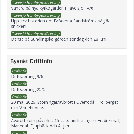
Tavelsjö Hembygdsförening:
Vandra på nya kyrkogården i Tavelsjö 14/6
Tavelsjö Hembygdsförening:
Upptäck historien om Bröderna Sandströms såg &
snickeri!
Tavelsjö Hembygdsförening:
Dansa på Sundlingska gården söndag den 28 juni
Byanät Driftinfo
Driftinfo:
Driftstörning 9/6
Driftinfo:
Driftstörning 25/5
Driftinfo:
20 maj 2026. Störningar/avbrott i Överrödå, Trollberget
och Vindeln-Ånäset
Driftinfo:
Avbrott som påverkat 15-talet anslutningar i Fredrikshall,
Mariedal, Djupbäck och Altjärn.
Driftinfo: