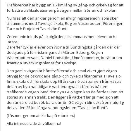
Trafikverket har byggt en 1,7 km lång ny gång- och cykelväg för att
förbättra trafiksituationen på vägen mellan 363:an och skolan.
Nu firas att den är klar genom en invigningsceremoni som sker
tillsammans med Tavelsjö skola, Region Västerbotten, Föreningen
Ture och Projektet Tavelsjön Runt.
Ceremonin inleds på skolgården tillsammans med elever och
lärare.
Därefter cyklar elever och vuxna till Sundlingska gården där där
det bjuds på förfriskningar och Mårten Edberg, Region
Västerbotten samt Daniel Lindström, Umeå kommun, berättar om
framtida utvecklingsplaner för Tavelsjö.
Den gamla vägen är hårt trafikerad och smal vilket gjort vägen
otrygg för de oskyddade gång- och cykeltrafikanterna. I Tavelsjö
finns skola och förskola upp till årskurs 6 och barnen från västra
delan av byn har tidigare varit tvungna att färdas på den
trafikerade vägen. Med den nya GC-vägen kan de färdas utan att
störas av annan trafik. Den ligger så vackert längs med sjön att
den är värd ett besök bara därför. GC-vägen blir också en naturlig
del av den 23 km långa vandringsleden "Tavelsjön Runt".
(Läs mer genom att klicka på rubriken.)
Alla intresserade är välkomna!