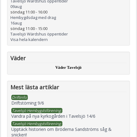
Tavelsjö Wärdshus öppentider
09
aug
söndag 11:00
-
16:00
Hembygdsdag med drag
16
aug
söndag 11:00
-
15:00
Tavelsjö Wärdshus öppentider
Visa hela kalendern
Väder
Väder Tavelsjö
Mest lästa artiklar
Driftinfo:
Driftstörning 9/6
Tavelsjö Hembygdsförening:
Vandra på nya kyrkogården i Tavelsjö 14/6
Tavelsjö Hembygdsförening:
Upptäck historien om Bröderna Sandströms såg &
snickeri!