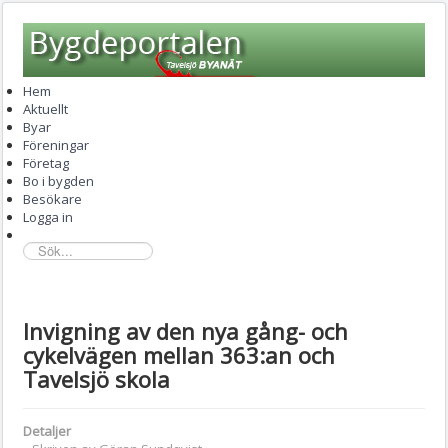
Hem
Aktuellt
Byar
Föreningar
Företag
Bo i bygden
Besökare
Logga in
sök...
Invigning av den nya gång- och
cykelvägen mellan 363:an och
Tavelsjö skola
Detaljer