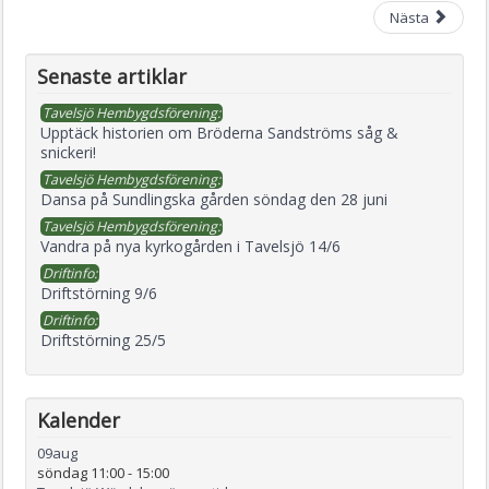
Nästa
Senaste artiklar
Tavelsjö Hembygdsförening:
Upptäck historien om Bröderna Sandströms såg &
snickeri!
Tavelsjö Hembygdsförening:
Dansa på Sundlingska gården söndag den 28 juni
Tavelsjö Hembygdsförening:
Vandra på nya kyrkogården i Tavelsjö 14/6
Driftinfo:
Driftstörning 9/6
Driftinfo:
Driftstörning 25/5
Kalender
09
aug
söndag 11:00
-
15:00