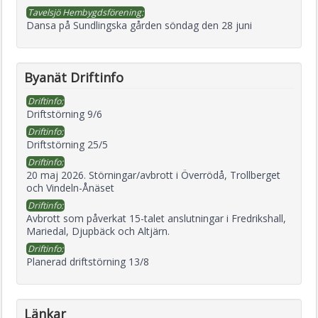
Tavelsjö Hembygdsförening:
Dansa på Sundlingska gården söndag den 28 juni
Byanät Driftinfo
Driftinfo:
Driftstörning 9/6
Driftinfo:
Driftstörning 25/5
Driftinfo:
20 maj 2026. Störningar/avbrott i Överrödå, Trollberget
och Vindeln-Ånäset
Driftinfo:
Avbrott som påverkat 15-talet anslutningar i Fredrikshall,
Mariedal, Djupbäck och Altjärn.
Driftinfo:
Planerad driftstörning 13/8
Länkar