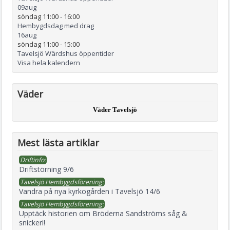
09
aug
söndag 11:00
-
16:00
Hembygdsdag med drag
16
aug
söndag 11:00
-
15:00
Tavelsjö Wärdshus öppentider
Visa hela kalendern
Väder
Väder Tavelsjö
Mest lästa artiklar
Driftinfo:
Driftstörning 9/6
Tavelsjö Hembygdsförening:
Vandra på nya kyrkogården i Tavelsjö 14/6
Tavelsjö Hembygdsförening:
Upptäck historien om Bröderna Sandströms såg &
snickeri!