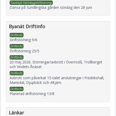
Tavelsjö Hembygdsförening:
Dansa på Sundlingska gården söndag den 28 juni
Byanät Driftinfo
Driftinfo:
Driftstörning 9/6
Driftinfo:
Driftstörning 25/5
Driftinfo:
20 maj 2026. Störningar/avbrott i Överrödå, Trollberget
och Vindeln-Ånäset
Driftinfo:
Avbrott som påverkat 15-talet anslutningar i Fredrikshall,
Mariedal, Djupbäck och Altjärn.
Driftinfo:
Planerad driftstörning 13/8
Länkar