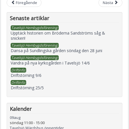
Föregående
Nästa
Senaste artiklar
Tavelsjö Hembygdsförening:
Upptäck historien om Bröderna Sandströms såg &
snickeri!
Tavelsjö Hembygdsförening:
Dansa på Sundlingska gården söndag den 28 juni
Tavelsjö Hembygdsförening:
Vandra på nya kyrkogården i Tavelsjö 14/6
Driftinfo:
Driftstörning 9/6
Driftinfo:
Driftstörning 25/5
Kalender
09
aug
söndag 11:00
-
15:00
Tavelsjö Wärdshus öppentider