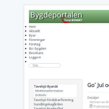
Hem
Aktuellt
Byar
Föreningar
Företag
Bo i bygden
Besökare
Logga in
sök...
Go´ Jul 
Tavelsjö Byanät
Medlemsinformation
Driftinfo
Detaljer
Tavelsjö Föräldrarförening
Skriven av
M
Sundlingskagården
Publicera
Tavelsjö Bygdegård