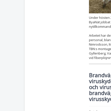
Under hösten 
ByaNät jobbat 
nytillkomman
Arbetet har de
personal, bla
Nimrodsson, Mi
TBN:s montage
Gyllenberg, Va
vid fiberplöjni
Brandvä
virusky
och viru
brandvä
virussky