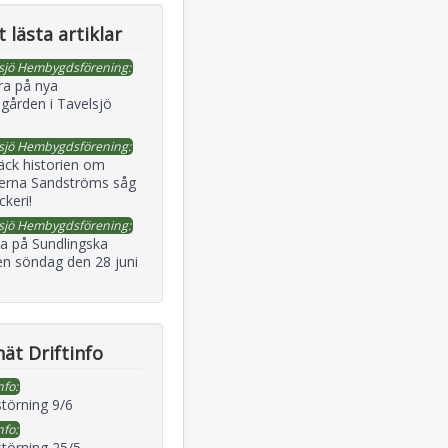
 lästa artiklar
sjö Hembygdsförening:
ra på nya
gården i Tavelsjö
sjö Hembygdsförening:
äck historien om
erna Sandströms såg
ckeri!
sjö Hembygdsförening:
a på Sundlingska
en söndag den 28 juni
ät Driftinfo
nfo:
störning 9/6
nfo:
störning 25/5