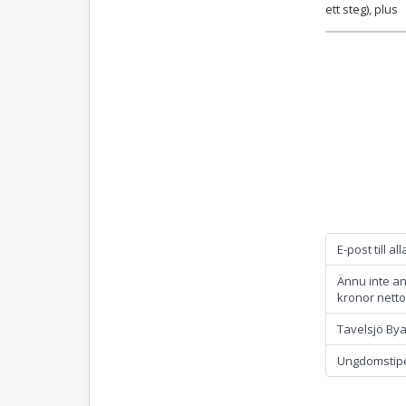
ett steg), plus
E-post till 
Ännu inte ans
kronor netto
Tavelsjö Bya
Ungdomstipe