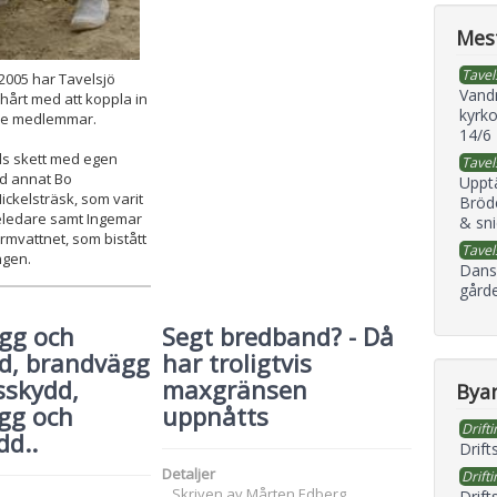
Mest
Tavel
2005 har Tavelsjö
Vand
hårt med att koppla in
kyrko
de medlemmar.
14/6
ls skett med egen
Tavel
nd annat Bo
Uppt
ckelsträsk, som varit
Bröd
ledare samt Ingemar
& sni
rmvattnet, som bistått
Tavel
ngen.
Dans
gård
gg och
Segt bredband? - Då
dd, brandvägg
har troligtvis
sskydd,
maxgränsen
Byan
gg och
uppnåtts
Drifti
dd..
Drift
Detaljer
Drifti
Skriven av
Mårten Edberg
Drift