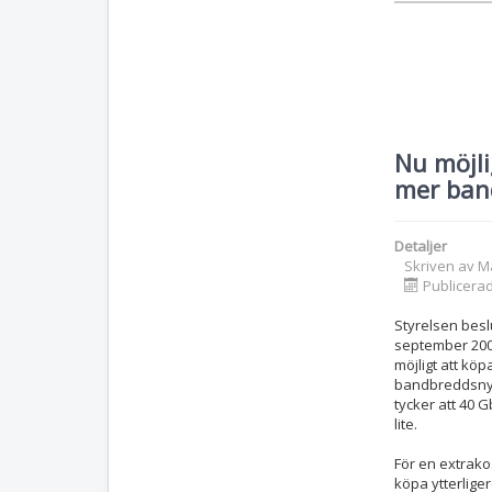
Nu möjli
mer ban
Detaljer
Skriven av
M
Publicera
Styrelsen bes
september 2005
möjligt att köp
bandbreddsnyt
tycker att 40 
lite.
För en extrak
köpa ytterliger