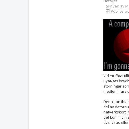
Detaljer
Skriven av
M
Publicera
Vid ett fåtal ti
ByaNäts bredb
störningar som
medlemmars d
Detta kan ibla
del av datorn g
nätverkskort. 
det kommit in en
dvs. virus eller 