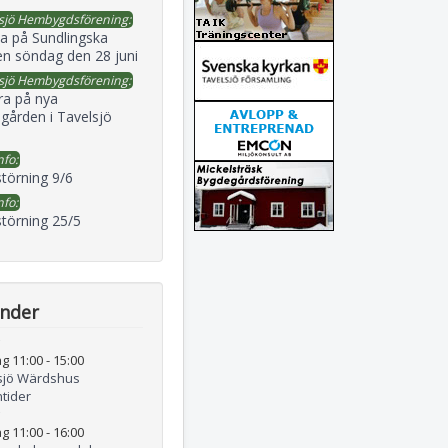
sjö Hembygdsförening:
a på Sundlingska
en söndag den 28 juni
sjö Hembygdsförening:
ra på nya
gården i Tavelsjö
nfo:
störning 9/6
nfo:
störning 25/5
ender
g 11:00
-
15:00
sjö Wärdshus
tider
g 11:00
-
16:00