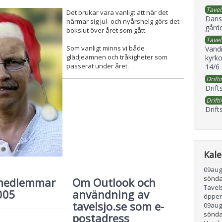
Tavel
Det brukar vara vanligt att när det
Dans
närmar sig jul- och nyårshelg görs det
gård
bokslut över året som gått.
Tavel
Som vanligt minns vi både
Vand
glädjeämnen och tråkigheter som
kyrko
passerat under året.
14/6
Drifti
Drift
Drifti
Drift
Kal
09
aug
sönda
medlemmar
Om Outlook och
Tavel
005
användning av
öppen
tavelsjo.se som e-
09
aug
sönda
postadress