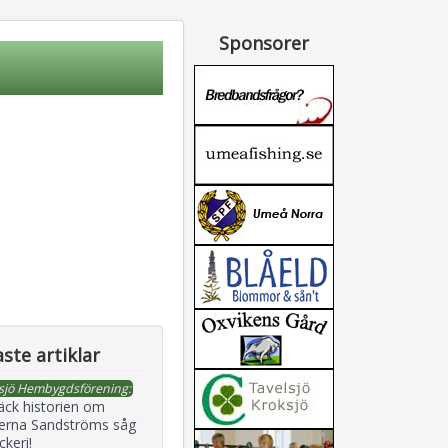
Sponsorer
ste artiklar
sjö Hembygdsförening:
äck historien om
erna Sandströms såg
ckeri!