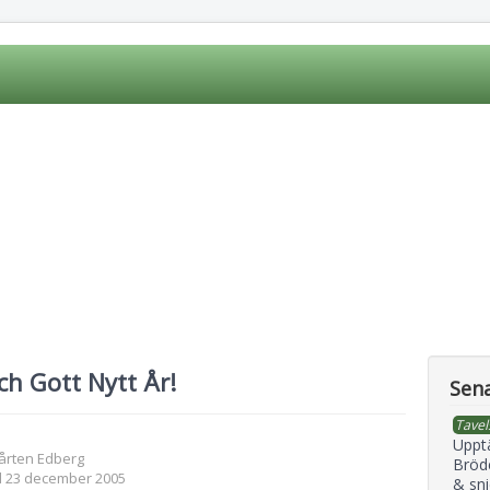
och Gott Nytt År!
Sena
Tavel
Uppt
årten Edberg
Bröd
d 23 december 2005
& sni