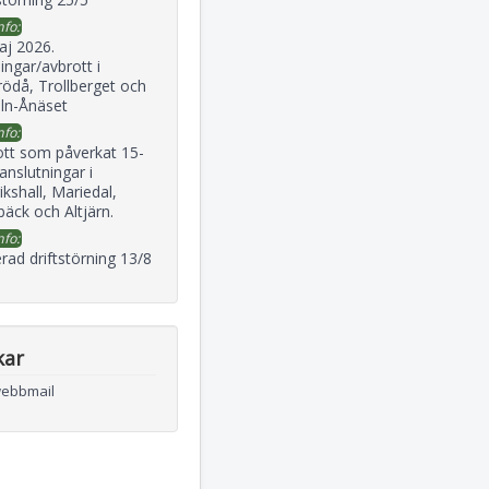
nfo:
aj 2026.
ingar/avbrott i
ödå, Trollberget och
eln-Ånäset
nfo:
ott som påverkat 15-
 anslutningar i
ikshall, Mariedal,
äck och Altjärn.
nfo:
rad driftstörning 13/8
kar
webbmail