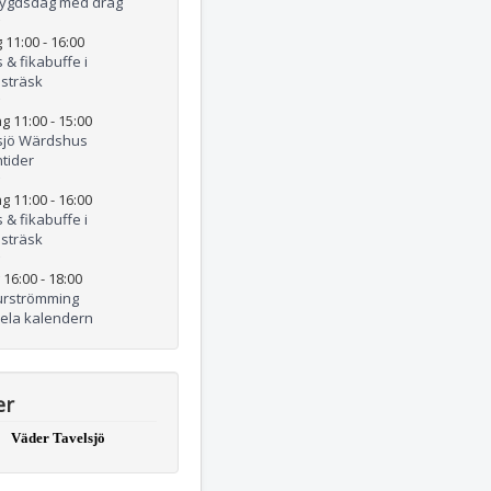
ygdsdag med drag
 11:00
-
16:00
 & fikabuffe i
lsträsk
g 11:00
-
15:00
sjö Wärdshus
tider
g 11:00
-
16:00
 & fikabuffe i
lsträsk
 16:00
-
18:00
urströmming
hela kalendern
er
Väder Tavelsjö