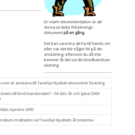
En stark rekommendation är att
skriva ut detta felsöknings-
dokument
på en gång
.
Det kan vara bra att ha till hands om
eller när det blir något fel på din
anslutning, eftersom du då inte
kommer åt det via din bredbandsan-
slutning.
alla som är anslutna till Tavelsjö ByaNät ekonomisk förening
luten till bred-bandsnätet? – bli det i år och tjäna 5000
!
Näts styrelse 2005
ndium inrättades vid Tavelsjö ByaNäts årsstämma