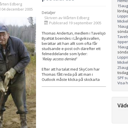
Hemb
årten Edberg
15
aug
d 04 december 2005
lördag
Detaljer
Loppis
Skriven av
Mårten Edberg
Micke
Publicerad 19 september 2005
16
aug
sönda
Thomas Andertun, medlem i Tavelsjö
Tavel
ByaNät boendes i Långviksvallen,
öppen
berättar att han allt som ofta får
16
aug
studsande e-post och därefter ett
sönda
felmeddelande som lyder:
Loppis
'Relay access denied'
Micke
25
aug
Efter att ha talat med SkyCom har
tisdag
Thomas fått reda på att man i
SPF s
Outlook måste klicka på skicka/ta
Visa 
Väd