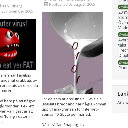
Publicerad 02 augusti 2005
årten Edberg
Drifti
d 30 november 2005
20 m
Störn
Överr
Vind
Drifti
Avbr
talet
Fredr
Djupb
Drifti
Plane
llfällen har Tavelsjö
andsnät drabbats av
 orsakats av enskilda
atorer.
Län
För de som är anslutna till Tavelsjö
nd bero på att någon
A3:s 
ByaNäts bredband har några kommit
år 'sönder', t.ex. ett
upp till maxgränsen för Internet -
Men vanligast är att
som är 40 Gbyte per månad.
 'fuling' i datorn -
...
Då inträffar 'Shaping', dvs.