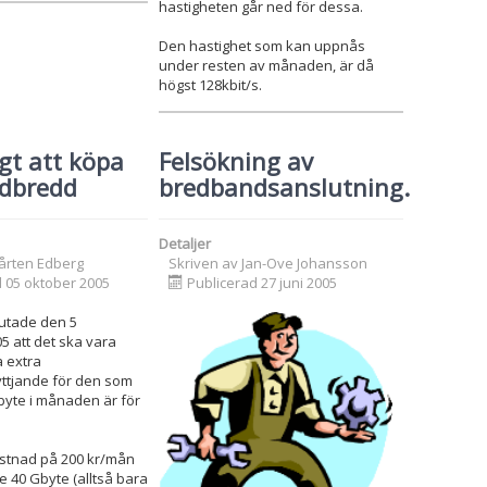
hastigheten går ned för dessa.
Den hastighet som kan uppnås
under resten av månaden, är då
högst 128kbit/s.
gt att köpa
Felsökning av
dbredd
bredbandsanslutning.
Detaljer
årten Edberg
Skriven av
Jan-Ove Johansson
d 05 oktober 2005
Publicerad 27 juni 2005
lutade den 5
 att det ska vara
a extra
tjande för den som
Gbyte i månaden är för
ostnad på 200 kr/mån
e 40 Gbyte (alltså bara