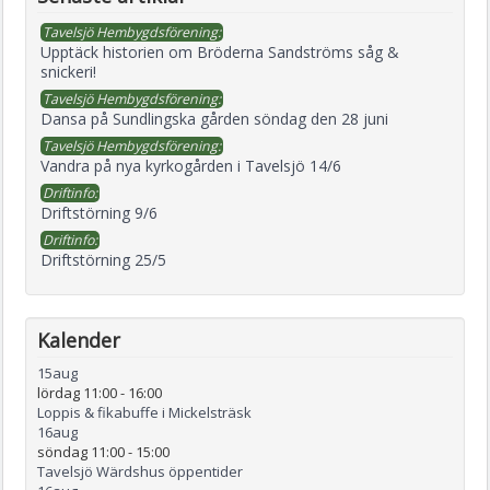
Tavelsjö Hembygdsförening:
Upptäck historien om Bröderna Sandströms såg &
snickeri!
Tavelsjö Hembygdsförening:
Dansa på Sundlingska gården söndag den 28 juni
Tavelsjö Hembygdsförening:
Vandra på nya kyrkogården i Tavelsjö 14/6
Driftinfo:
Driftstörning 9/6
Driftinfo:
Driftstörning 25/5
Kalender
15
aug
lördag 11:00
-
16:00
Loppis & fikabuffe i Mickelsträsk
16
aug
söndag 11:00
-
15:00
Tavelsjö Wärdshus öppentider