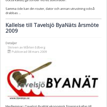
också kallas) gå sönder vid ett åskoväder.
Samma öde kan din router, dator och annan utrustning också
drabbas ...
Kallelse till Tavelsjö ByaNäts årsmöte
2009
Detaljer
Skriven av
Mårten Edberg
Publicerad 08 mars 2009
Medlemmar i Tavelsjö ByaNät ekonomisk förening kallas till