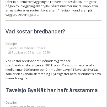
Efter ip-nummeromläggningen i november -09 ska du inte göra
någon ny inloggning eller fylla i några nummer när du kopplar in
en ny dator eller router i konvertern/mediaomvandlaren på
väggen. Det viktiga är...
Vad kostar bredbandet?
Detaljer
Skriven av
Mårten Edberg
Publicerad 27 januari 2010
Vad kostar bredbandet? Månadsavgiften för
bredbandsanslutningen är 205 kronor. Dessutom betalar alla
medlemmar 200 kronor per år i medlemsavgift i Tavelsjö ByaNät
som är en ekonomisk förening. Hyresgäster betalar endast själva
månadsavgiften.
Tavelsjö ByaNät har haft årsstämma
Detaljer
Skriven av
Mårten Edberg