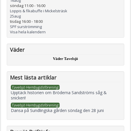
16
aug
söndag 11:00
-
16:00
Loppis & fikabuffe i Mickelsträsk
25
aug
tisdag 16:00
-
18:00
SPF surströmming
Visa hela kalendern
Väder
Väder Tavelsjö
Mest lästa artiklar
Tavelsjö Hembygdsförening:
Upptäck historien om Bröderna Sandströms såg &
snickeri!
Tavelsjö Hembygdsförening:
Dansa på Sundlingska gården söndag den 28 juni