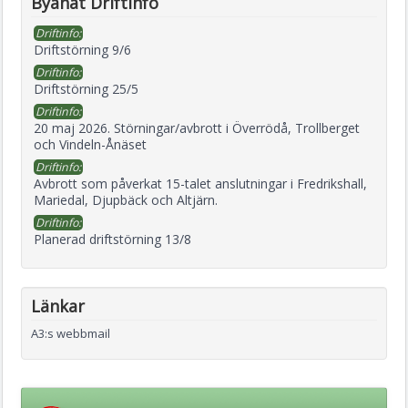
Byanät Driftinfo
Driftinfo:
Driftstörning 9/6
Driftinfo:
Driftstörning 25/5
Driftinfo:
20 maj 2026. Störningar/avbrott i Överrödå, Trollberget
och Vindeln-Ånäset
Driftinfo:
Avbrott som påverkat 15-talet anslutningar i Fredrikshall,
Mariedal, Djupbäck och Altjärn.
Driftinfo:
Planerad driftstörning 13/8
Länkar
A3:s webbmail