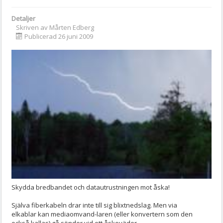
Detaljer
Skriven av
Mårten Edberg
Publicerad 26 juni 2009
Skydda bredbandet och datautrustningen mot åska!
Själva fiberkabeln drar inte till sig blixtnedslag. Men via
elkablar kan mediaomvand-laren (eller konvertern som den