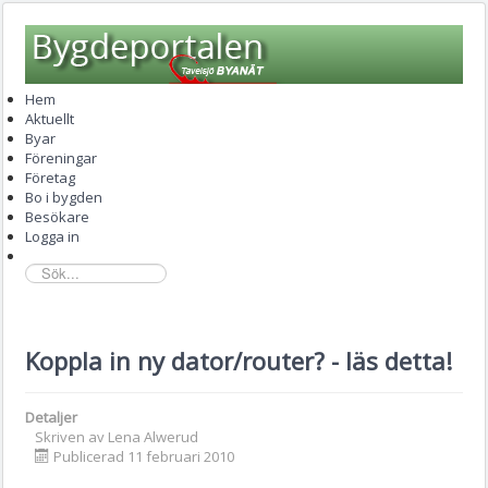
Hem
Aktuellt
Byar
Föreningar
Företag
Bo i bygden
Besökare
Logga in
sök...
Koppla in ny dator/router? - läs detta!
Detaljer
Skriven av
Lena Alwerud
Publicerad 11 februari 2010