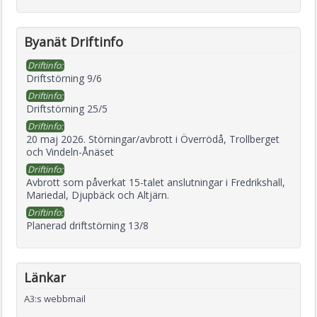
Byanät Driftinfo
Driftinfo:
Driftstörning 9/6
Driftinfo:
Driftstörning 25/5
Driftinfo:
20 maj 2026. Störningar/avbrott i Överrödå, Trollberget
och Vindeln-Ånäset
Driftinfo:
Avbrott som påverkat 15-talet anslutningar i Fredrikshall,
Mariedal, Djupbäck och Altjärn.
Driftinfo:
Planerad driftstörning 13/8
Länkar
A3:s webbmail