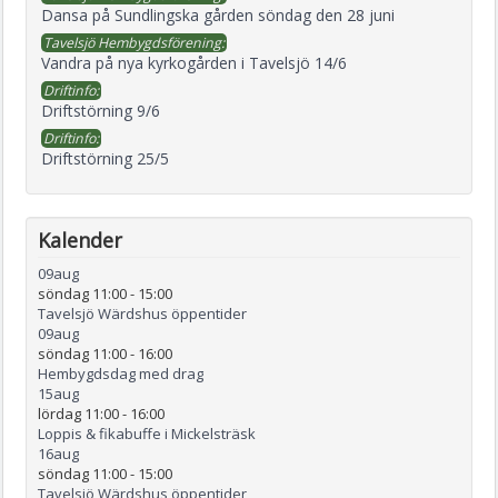
Dansa på Sundlingska gården söndag den 28 juni
Tavelsjö Hembygdsförening:
Vandra på nya kyrkogården i Tavelsjö 14/6
Driftinfo:
Driftstörning 9/6
Driftinfo:
Driftstörning 25/5
Kalender
09
aug
söndag 11:00
-
15:00
Tavelsjö Wärdshus öppentider
09
aug
söndag 11:00
-
16:00
Hembygdsdag med drag
15
aug
lördag 11:00
-
16:00
Loppis & fikabuffe i Mickelsträsk
16
aug
söndag 11:00
-
15:00
Tavelsjö Wärdshus öppentider