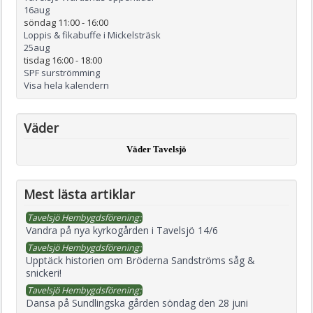
16
aug
söndag 11:00
-
16:00
Loppis & fikabuffe i Mickelsträsk
25
aug
tisdag 16:00
-
18:00
SPF surströmming
Visa hela kalendern
Väder
Väder Tavelsjö
Mest lästa artiklar
Tavelsjö Hembygdsförening:
Vandra på nya kyrkogården i Tavelsjö 14/6
Tavelsjö Hembygdsförening:
Upptäck historien om Bröderna Sandströms såg &
snickeri!
Tavelsjö Hembygdsförening:
Dansa på Sundlingska gården söndag den 28 juni