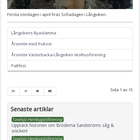
Första söndagen i april firas Sofiadagen i Långviken.
Långvikens Byastämma
Årsmöte med frukost
Årsmöte Västerbacka-Långviken skolhusförening
Paltfest
Sida 1 av 15
Senaste artiklar
Tavelsjö Hembygdsförening:
Upptäck historien om Bröderna Sandströms såg &
snickeri!
Tavelsjö Hembygdsförening: