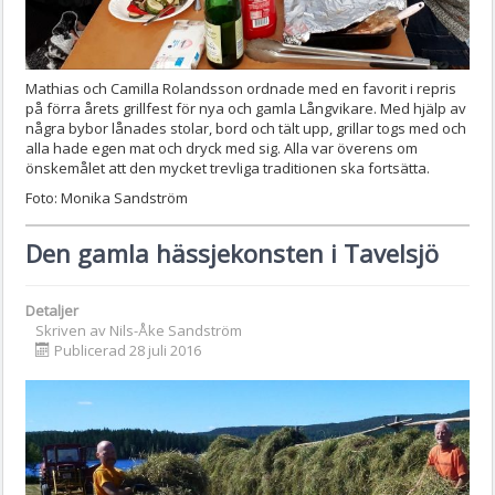
Mathias och Camilla Rolandsson ordnade med en favorit i repris
på förra årets grillfest för nya och gamla Långvikare. Med hjälp av
några bybor lånades stolar, bord och tält upp, grillar togs med och
alla hade egen mat och dryck med sig. Alla var överens om
önskemålet att den mycket trevliga traditionen ska fortsätta.
Foto: Monika Sandström
Den gamla hässjekonsten i Tavelsjö
Detaljer
Skriven av
Nils-Åke Sandström
Publicerad 28 juli 2016