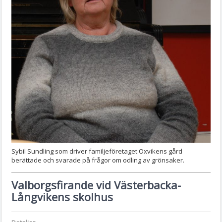
Sybil Sundling som driver familjeföretaget Oxvikens gård
berättade och svarade på frågor om odling av grönsaker.
Valborgsfirande vid Västerbacka-
Långvikens skolhus