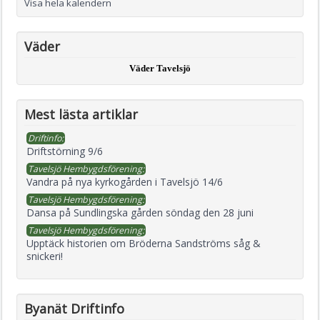
Visa hela kalendern
Väder
Väder Tavelsjö
Mest lästa artiklar
Driftinfo:
Driftstörning 9/6
Tavelsjö Hembygdsförening:
Vandra på nya kyrkogården i Tavelsjö 14/6
Tavelsjö Hembygdsförening:
Dansa på Sundlingska gården söndag den 28 juni
Tavelsjö Hembygdsförening:
Upptäck historien om Bröderna Sandströms såg &
snickeri!
Byanät Driftinfo