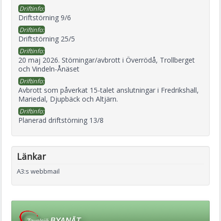
Driftinfo:
Driftstörning 9/6
Driftinfo:
Driftstörning 25/5
Driftinfo:
20 maj 2026. Störningar/avbrott i Överrödå, Trollberget
och Vindeln-Ånäset
Driftinfo:
Avbrott som påverkat 15-talet anslutningar i Fredrikshall,
Mariedal, Djupbäck och Altjärn.
Driftinfo:
Planerad driftstörning 13/8
Länkar
A3:s webbmail