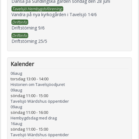
Dansa på Sundlingska gården söndag den 28 juni
Tavelsjö Hembygdsförening:
Vandra på nya kyrkogården i Tavelsjö 14/6
Driftinfo:
Driftstörning 9/6
Driftinfo:
Driftstörning 25/5
Kalender
06
aug
torsdag 13:00
-
14:00
Historien om Tavelsjöodjuret
09
aug
söndag 11:00
-
15:00
Tavelsjö Wärdshus öppentider
09
aug
söndag 11:00
-
16:00
Hembygdsdag med drag
16
aug
söndag 11:00
-
15:00
Tavelsjö Wärdshus öppentider