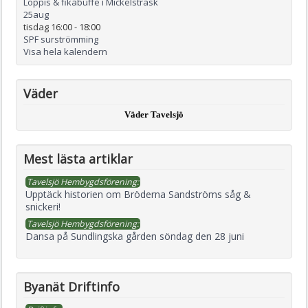
Loppis & fikabuffe i Mickelsträsk
25
aug
tisdag 16:00
-
18:00
SPF surströmming
Visa hela kalendern
Väder
Väder Tavelsjö
Mest lästa artiklar
Tavelsjö Hembygdsförening:
Upptäck historien om Bröderna Sandströms såg &
snickeri!
Tavelsjö Hembygdsförening:
Dansa på Sundlingska gården söndag den 28 juni
Byanät Driftinfo