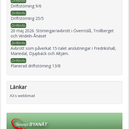
Driftinfo:
Driftstörning 9/6
Driftinfo:
Driftstörning 25/5
Driftinfo:
20 maj 2026. Störningar/avbrott i Överrödå, Trollberget
och Vindeln-Ånäset
Driftinfo:
Avbrott som påverkat 15-talet anslutningar i Fredrikshall,
Mariedal, Djupbäck och Altjärn.
Driftinfo:
Planerad driftstörning 13/8
Länkar
A3:s webbmail