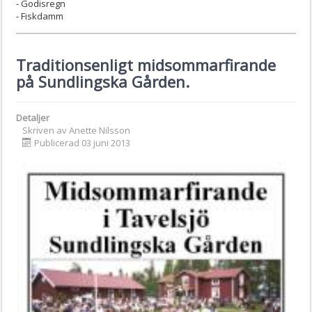
- Godisregn
- Fiskdamm
Traditionsenligt midsommarfirande
på Sundlingska Gården.
Detaljer
Skriven av
Anette Nilsson
Publicerad 03 juni 2013