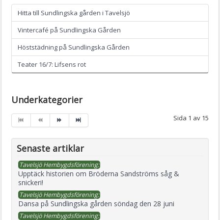
Hitta till Sundlingska gården i Tavelsjö
Vintercafé på Sundlingska Gården
Höststädning på Sundlingska Gården
Teater 16/7: Lifsens rot
Underkategorier
Sida 1 av 15
Senaste artiklar
Tavelsjö Hembygdsförening:
Upptäck historien om Bröderna Sandströms såg &
snickeri!
Tavelsjö Hembygdsförening:
Dansa på Sundlingska gården söndag den 28 juni
Tavelsjö Hembygdsförening: