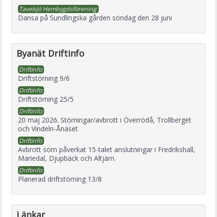
Tavelsjö Hembygdsförening:
Dansa på Sundlingska gården söndag den 28 juni
Byanät Driftinfo
Driftinfo:
Driftstörning 9/6
Driftinfo:
Driftstörning 25/5
Driftinfo:
20 maj 2026. Störningar/avbrott i Överrödå, Trollberget
och Vindeln-Ånäset
Driftinfo:
Avbrott som påverkat 15-talet anslutningar i Fredrikshall,
Mariedal, Djupbäck och Altjärn.
Driftinfo:
Planerad driftstörning 13/8
Länkar