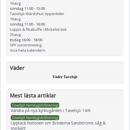
16
aug
söndag 11:00
-
15:00
Tavelsjö Wärdshus öppentider
16
aug
söndag 11:00
-
16:00
Loppis & fikabuffe i Mickelsträsk
25
aug
tisdag 16:00
-
18:00
SPF surströmming
Visa hela kalendern
Väder
Väder Tavelsjö
Mest lästa artiklar
Tavelsjö Hembygdsförening:
Vandra på nya kyrkogården i Tavelsjö 14/6
Tavelsjö Hembygdsförening:
Upptäck historien om Bröderna Sandströms såg &
snickeri!