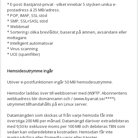
* E-post: Bastjänst-privat - vilket innebär 5 stycken unika e-
postadress á 25 MB/adress.
* POP, IMAP, SSL stöd
* SMP, SSL+SASL stöd
* Webbmail
* Sortering i olika brevlådor, baserat på ämnen, avsändare eller
mottagare.
* Intelligent automatsvar
* Virus scanning
* UCE (spamfilter)
Hemsidesutrymme ingår
Utöver e-postfunktionen ingår 50 MB hemsidesutrymme.
Hemsidor laddas över till webbserver med (W)FTP. Abonnentens
webbadress blir domännamn och / (www.byanat.se/****).
utrymmet tillhandahålls på en Linux server.
Datamängden som skickas ut från varje hemsida får inte
överstiga 200 MB per månad. Datamängd däröver extradebiteras
med 9,50 kr exklusive moms per 100 MB och debiteras TBN som
sedan kan vidaredebitera kostnaden. Hemsidan får inte
marknadsföra eller förmedla varor eller tjänster.