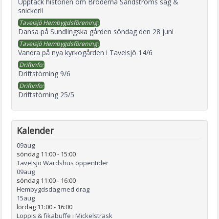
Upptäck historien om Bröderna Sandströms såg &
snickeri!
Tavelsjö Hembygdsförening:
Dansa på Sundlingska gården söndag den 28 juni
Tavelsjö Hembygdsförening:
Vandra på nya kyrkogården i Tavelsjö 14/6
Driftinfo:
Driftstörning 9/6
Driftinfo:
Driftstörning 25/5
Kalender
09
aug
söndag 11:00
-
15:00
Tavelsjö Wärdshus öppentider
09
aug
söndag 11:00
-
16:00
Hembygdsdag med drag
15
aug
lördag 11:00
-
16:00
Loppis & fikabuffe i Mickelsträsk