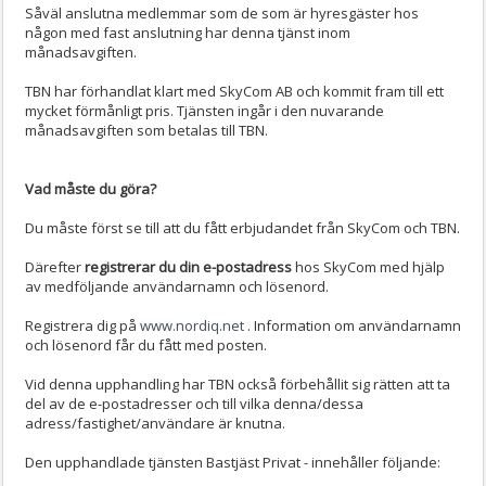
Såväl anslutna medlemmar som de som är hyresgäster hos
någon med fast anslutning har denna tjänst inom
månadsavgiften.
TBN har förhandlat klart med SkyCom AB och kommit fram till ett
mycket förmånligt pris. Tjänsten ingår i den nuvarande
månadsavgiften som betalas till TBN.
Vad måste du göra?
Du måste först se till att du fått erbjudandet från SkyCom och TBN.
Därefter
registrerar du din e-postadress
hos SkyCom med hjälp
av medföljande användarnamn och lösenord.
Registrera dig på
www.nordiq.net
. Information om användarnamn
och lösenord får du fått med posten.
Vid denna upphandling har TBN också förbehållit sig rätten att ta
del av de e-postadresser och till vilka denna/dessa
adress/fastighet/användare är knutna.
Den upphandlade tjänsten Bastjäst Privat - innehåller följande: