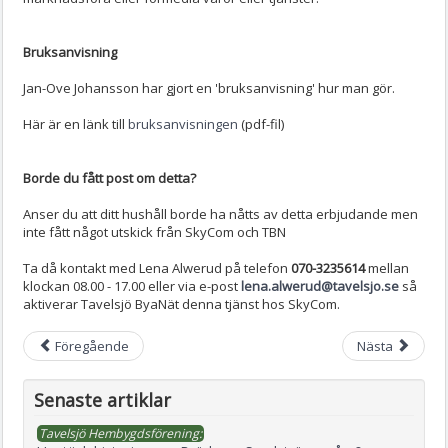
Bruksanvisning
Jan-Ove Johansson har gjort en 'bruksanvisning' hur man gör.
Här är en länk till
bruksanvisningen
(pdf-fil)
Borde du fått post om detta?
Anser du att ditt hushåll borde ha nåtts av detta erbjudande men
inte fått något utskick från SkyCom och TBN
Ta då kontakt med Lena Alwerud på telefon
070-3235614
mellan
klockan 08.00 - 17.00 eller via e-post
lena.alwerud@tavelsjo.se
så
aktiverar Tavelsjö ByaNät denna tjänst hos SkyCom.
Föregående
Nästa
Senaste artiklar
Tavelsjö Hembygdsförening: