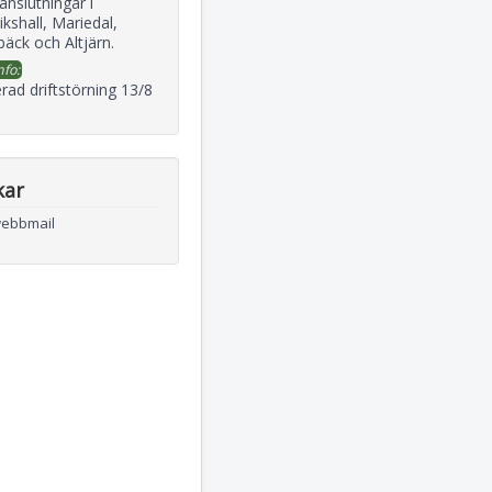
 anslutningar i
ikshall, Mariedal,
äck och Altjärn.
nfo:
rad driftstörning 13/8
kar
webbmail