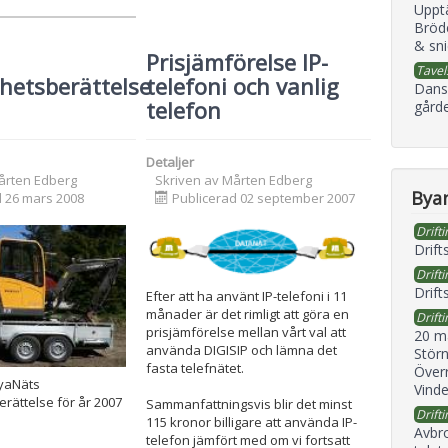
Uppt
Bröd
& sni
Prisjämförelse IP-
Tavel
hetsberättelse
telefoni och vanlig
Dans
telefon
gård
Detaljer
årten Edberg
Skriven av
Mårten Edberg
Byan
d 26 mars 2008
Publicerad 02 september 2007
Drifti
Drift
Drifti
Drift
Efter att ha använt IP-telefoni i 11
månader är det rimligt att göra en
Drifti
prisjämförelse mellan vårt val att
20 m
använda DIGISIP och lämna det
Störn
fasta telefnätet.
Överr
ByaNäts
Vind
rättelse för år 2007
Sammanfattningsvis blir det minst
Drifti
115 kronor billigare att använda IP-
Avbr
telefon jämfört med om vi fortsatt