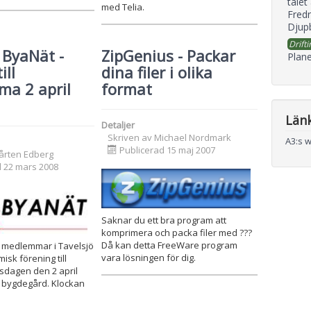
talet
med Telia.
Fredr
Djupb
Drifti
 ByaNät -
ZipGenius - Packar
Plane
ill
dina filer i olika
ma 2 april
format
Län
Detaljer
Skriven av
Michael Nordmark
A3:s 
Publicerad 15 maj 2007
årten Edberg
d 22 mars 2008
Saknar du ett bra program att
komprimera och packa filer med ???
Då kan detta FreeWare program
 medlemmar i Tavelsjö
vara lösningen för dig.
sk förening till
dagen den 2 april
ö bygdegård. Klockan