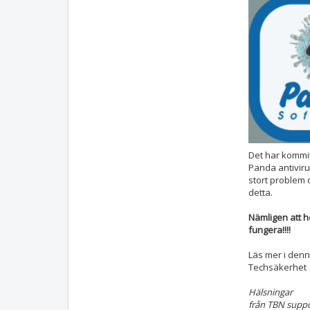
Det har kommit
Panda antiviru
stort problem
detta.
Nämligen att he
fungera!!!!
Läs mer i den
Techsäkerhet
Hälsningar
från TBN supp