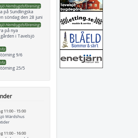
sjö Hembygdsförening:
a på Sundlingska
en söndag den 28 juni
sjö Hembygdsförening:
ra på nya
gården i Tavelsjö
nfo:
störning 9/6
nfo:
störning 25/5
ender
g 11:00
-
15:00
sjö Wärdshus
tider
g 11:00
-
16:00