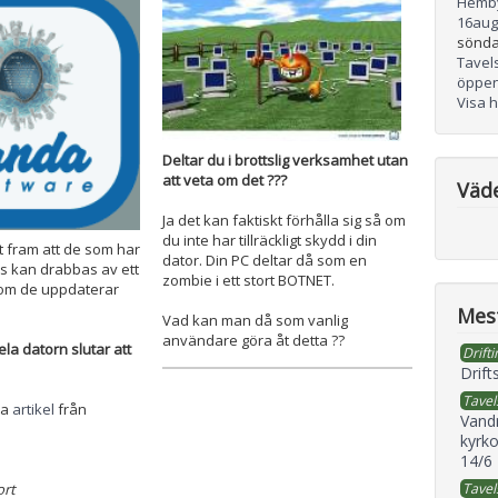
Hemb
16
aug
sönda
Tavel
öppen
Visa 
Deltar du i brottslig verksamhet utan
att veta om det ???
Väd
Ja det kan faktiskt förhålla sig så om
du inte har tillräckligt skydd i din
 fram att de som har
dator. Din PC deltar då som en
s kan drabbas av ett
zombie i ett stort BOTNET.
 om de uppdaterar
Mest
Vad kan man då som vanlig
användare göra åt detta ??
la datorn slutar att
Drifti
Drift
Tavel
na
artikel
från
Vand
kyrko
14/6
Tavel
ort