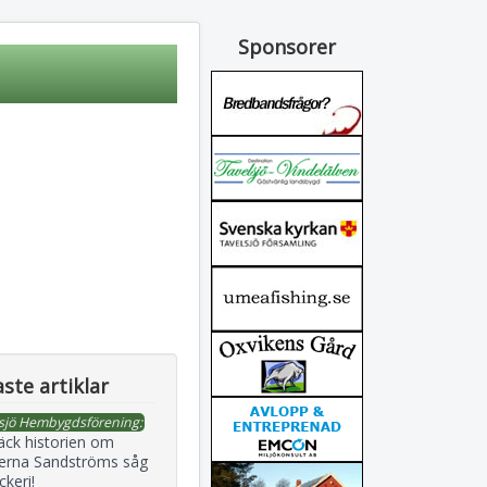
Sponsorer
ste artiklar
sjö Hembygdsförening:
äck historien om
erna Sandströms såg
ckeri!