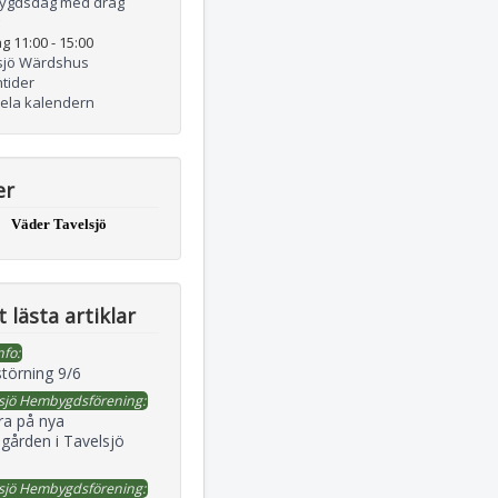
ygdsdag med drag
g 11:00
-
15:00
sjö Wärdshus
tider
hela kalendern
er
Väder Tavelsjö
 lästa artiklar
nfo:
störning 9/6
sjö Hembygdsförening:
ra på nya
gården i Tavelsjö
sjö Hembygdsförening: