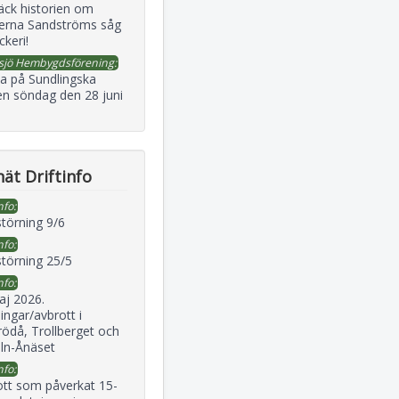
äck historien om
erna Sandströms såg
ckeri!
sjö Hembygdsförening:
a på Sundlingska
en söndag den 28 juni
ät Driftinfo
nfo:
störning 9/6
nfo:
störning 25/5
nfo:
aj 2026.
ingar/avbrott i
ödå, Trollberget och
eln-Ånäset
nfo:
ott som påverkat 15-