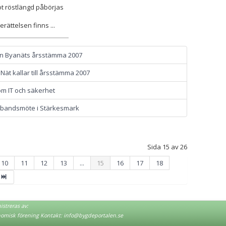
t röstlängd påbörjas
ättelsen finns ...
rån Byanäts årsstämma 2007
Nät kallar till årsstämma 2007
om IT och säkerhet
edbandsmöte i Stärkesmark
Sida 15 av 26
10
11
12
13
...
15
16
17
18
streras av:
nomisk förening Kontakt:
info@bygdeportalen.se