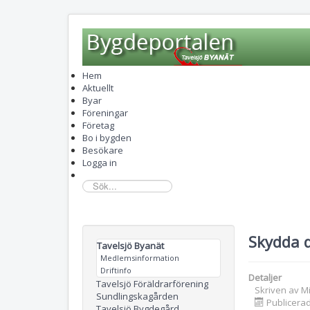
Hem
Aktuellt
Byar
Föreningar
Företag
Bo i bygden
Besökare
Logga in
sök...
Skydda d
Tavelsjö Byanät
Medlemsinformation
Driftinfo
Detaljer
Tavelsjö Föräldrarförening
Skriven av
M
Sundlingskagården
Publicerad
Tavelsjö Bygdegård