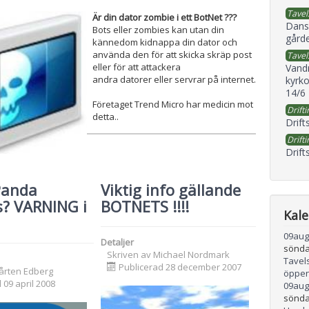
Tavel
Är din dator zombie i ett BotNet ???
Dans
Bots eller zombies kan utan din
gård
kännedom kidnappa din dator och
använda den för att skicka skräp post
Tavel
eller för att attackera
Vand
andra datorer eller servrar på internet.
kyrko
14/6
Företaget Trend Micro har medicin mot
Drifti
detta..
Drift
Drifti
Drift
Panda
Viktig info gällande
s? VARNING i
BOTNETS !!!!
Kal
09
aug
Detaljer
sönda
Skriven av
Michael Nordmark
Tavel
Publicerad 28 december 2007
årten Edberg
öppen
 09 april 2008
09
aug
sönda