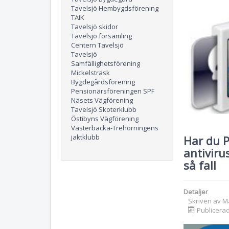
Tavelsjö Hembygdsförening
TAIK
Tavelsjö skidor
Tavelsjö församling
Centern Tavelsjö
Tavelsjö
Samfällighetsförening
Mickelsträsk
Bygdegårdsförening
Pensionärsföreningen SPF
Näsets Vägförening
Tavelsjö Skoterklubb
Östibyns Vägförening
Västerbacka-Trehörningens
jaktklubb
Har du 
antiviru
så fall
Detaljer
Skriven av
M
Publicerad