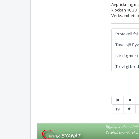
Avprickning mo
klockan 18.30.
Verksamhetsber
Protokoll f
Tavelsjö Bya
Lär dig mer 
Trevligt br
19
Bygdeportalen admini
Tavelsjö byanät, eko