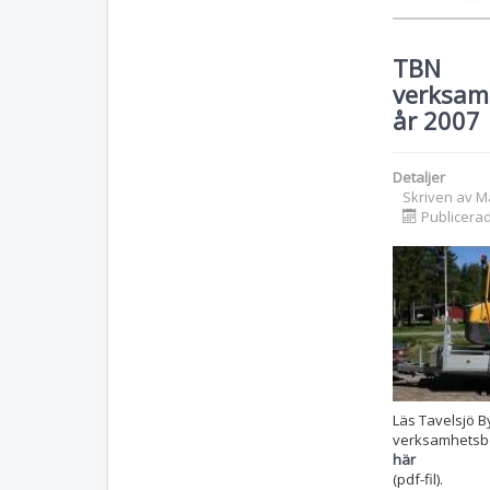
TBN
verksam
år 2007
Detaljer
Skriven av
M
Publicera
Läs Tavelsjö 
verksamhetsbe
här
(pdf-fil).