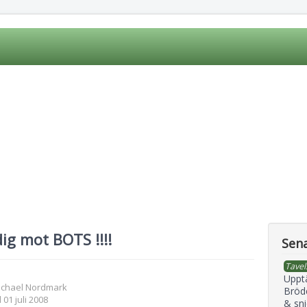
ig mot BOTS !!!!
Sena
Tavel
Uppt
ichael Nordmark
Bröd
 01 juli 2008
& sni