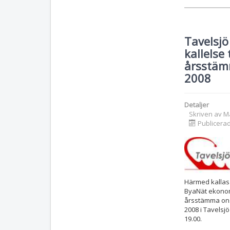
Tavelsjö
kallelse t
årsstäm
2008
Detaljer
Skriven av
M
Publicera
Härmed kallas
ByaNät ekonomi
årsstämma ons
2008 i Tavelsj
19.00.