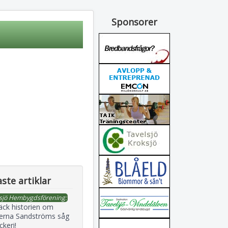
Sponsorer
ste artiklar
sjö Hembygdsförening:
äck historien om
erna Sandströms såg
ckeri!