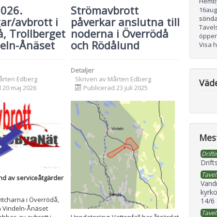
Hemb
2026.
Strömavbrott
16
aug
sönda
ar/avbrott i
påverkar anslutna till
Tavel
, Trollberget
noderna i Överrödå
öppen
deln-Ånäset
och Rödålund
Visa 
Detaljer
årten Edberg
Skriven av
Mårten Edberg
Väd
 20 maj 2026
Publicerad 23 juli 2025
Mest
Drifti
Drift
Tavel
nd av serviceåtgärder
Vand
kyrko
witcharna i Överrödå,
14/6
h Vindeln-Ånäset
Tavel