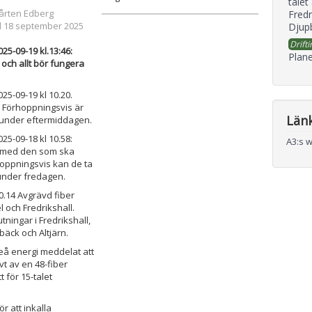
talet
årten Edberg
Fredr
d 18 september 2025
Djupb
Drifti
25-09-19 kl.13:46:
Plane
 och allt bör fungera
25-09-19 kl 10.20.
 Förhoppningsvis är
Län
 under eftermiddagen.
25-09-18 kl 10.58:
A3:s 
 med den som ska
oppningsvis kan de ta
under fredagen.
10.14 Avgrävd fiber
 och Fredrikshall.
ningar i Fredrikshall,
bäck och Altjärn.
eå energi meddelat att
ävt av en 48-fiber
 för 15-talet
ör att inkalla