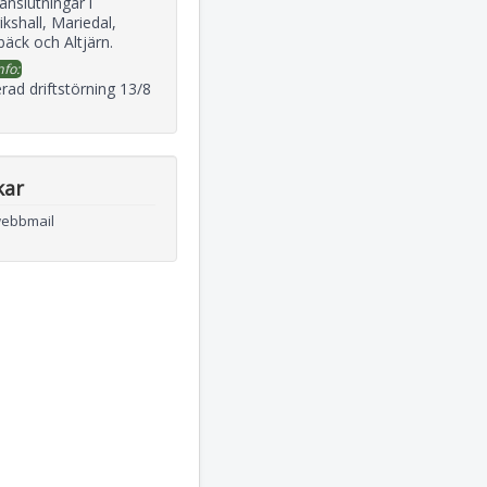
 anslutningar i
ikshall, Mariedal,
äck och Altjärn.
nfo:
rad driftstörning 13/8
kar
webbmail