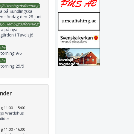
sjö Hembygdsförening:
a på Sundlingska
en söndag den 28 juni
sjö Hembygdsförening:
ra på nya
gården i Tavelsjö
nfo:
störning 9/6
nfo:
störning 25/5
ender
g 11:00
-
15:00
sjö Wärdshus
tider
g 11:00
-
16:00