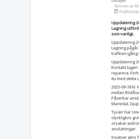
Detaljer
Skriven av
M
Publicera
Uppdatering 20
Lagning utförd
som vanligt.
Uppdatering 20
Lagning pågår.
trafiken igång
Uppdatering 20
Kontakt tagen
reparera. Förh
itu med detta 
2025-09-18 kl 
mellan Rödåsel
Påverkar anslut
Mariedal, Djup
Tyvärr har Um
olyckligtvis gr
orsakar avbrott
anslutningar.
Insatser görs f