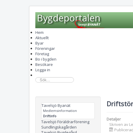
Hem
Aktuellt
Byar
Föreningar
Företag
Bo i bygden
Besökare
Logga in
sök...
Driftstö
Tavelsjö Byanät
Medlemsinformation
Driftinfo
Detaljer
Tavelsjö Föräldrarförening
Skriven av
L
Sundlingskagården
Publicerad
Tavelsjö Bygdegård