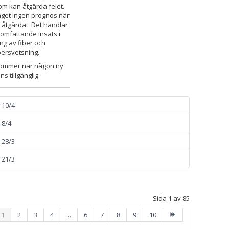
m kan åtgärda felet.
läget ingen prognos när
 åtgärdat. Det handlar
omfattande insats i
g av fiber och
bersvetsning.
kommer när någon ny
ns tillgänglig.
 10/4
 8/4
 28/3
 21/3
Sida 1 av 85
1
2
3
4
...
6
7
8
9
10