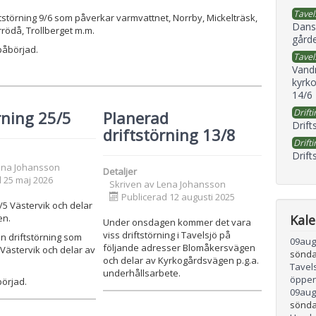
Tavel
störning 9/6 som påverkar varmvattnet, Norrby, Mickelträsk,
Dans
rödå, Trollberget m.m.
gård
påbörjad.
Tavel
Vand
kyrko
14/6
Drifti
rning 25/5
Planerad
Drift
driftstörning 13/8
Drifti
Drift
ena Johansson
Detaljer
 25 maj 2026
Skriven av
Lena Johansson
Publicerad 12 augusti 2025
5/5 Västervik och delar
en.
Kal
Under onsdagen kommer det vara
viss driftstörning i Tavelsjö på
en driftstörning som
09
aug
följande adresser Blomåkersvägen
Västervik och delar av
sönda
och delar av Kyrkogårdsvägen p.g.a.
Tavel
underhållsarbete.
öppen
örjad.
09
aug
sönda