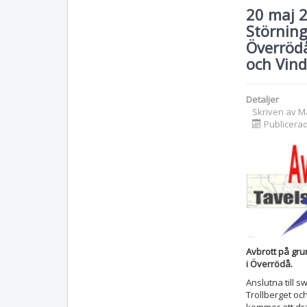
20 maj 
Störning
Överrödå
och Vin
Detaljer
Skriven av
M
Publicerad
Avbrott på gru
i Överrödå.
Anslutna till s
Trollberget oc