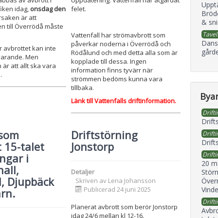
Uppdateriing: Vattenfall har åtgärdat
bbas av avbrott i
Uppt
felet.
iken idag,
onsdag den
Bröd
rsaken är att
& sni
n till Överrödå måste
Tavel
Vattenfall har strömavbrott som
Dans
påverkar noderna i Överrödå och
r avbrottet kan inte
gård
Rödålund och med detta alla som är
varande. Men
kopplade till dessa. Ingen
är att allt ska vara
information finns tyvärr när
.
strömmen bedöms kunna vara
tillbaka.
Byan
Länk till Vattenfalls driftinformation.
Drifti
Drift
 som
Driftstörning
Drifti
Drift
 15-talet
Jonstorp
Drifti
ngar i
20 m
all,
Störn
Detaljer
, Djupbäck
Överr
Skriven av
Lena Johansson
Vind
Publicerad 24 juni 2025
ärn.
Drifti
Planerat avbrott som berör Jonstorp
Avbr
idag 24/6 mellan kl 12-16.