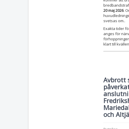
kommer att dra
bredbandstraf
20 maj 2026
. O
huvudledninge
svetsas om..
Exakta tider fö
anges för när
förhoppningen 
klart till kvällen
Avbrott
påverkat
anslutni
Fredriksh
Mariedal
och Altj