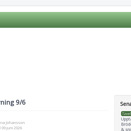
rning 9/6
Sena
Tavel
Uppt
ena Johansson
Bröd
 09 juni 2026
& sni