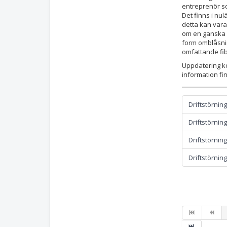
entreprenör so
Det finns i nu
detta kan vara
om en ganska 
form omblåsnin
omfattande fi
Uppdatering 
information fin
Driftstörning
Driftstörning
Driftstörning
Driftstörning