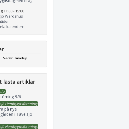
ygdsdag med drag
g 11:00
-
15:00
sjö Wärdshus
tider
hela kalendern
er
Väder Tavelsjö
 lästa artiklar
nfo:
störning 9/6
sjö Hembygdsförening:
ra på nya
gården i Tavelsjö
sjö Hembygdsförening: