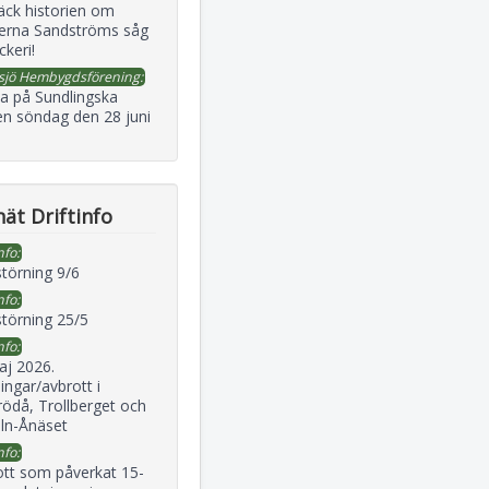
äck historien om
erna Sandströms såg
ckeri!
sjö Hembygdsförening:
a på Sundlingska
en söndag den 28 juni
ät Driftinfo
nfo:
störning 9/6
nfo:
störning 25/5
nfo:
aj 2026.
ingar/avbrott i
ödå, Trollberget och
eln-Ånäset
nfo:
ott som påverkat 15-