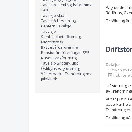
Tavelsjö Hembygdsförening
Pågående drift
TAIK
Rödånäs, Över
Tavelsjö skidor
Tavelsjö församling
Felsökning är 
Centern Tavelsjö
Tavelsjö
Samfällighetsförening
Mickelsträsk
Bygdegårdsförening
Driftstö
Pensionärsföreningen SPF
Näsets Vägförening
Tavelsjö Skoterklubb
Detaljer
Östibyns Vägförening
Skriven av
L
Västerbacka-Trehörningens
Publicerad
jaktklubb
Diftstörning 2
av Trehörning
Vi har just nu 
påverkar hela 
Trehörningen.
Felsökning påb