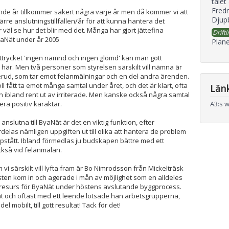
talet
Fredr
e år tillkommer säkert några varje år men då kommer vi att
Djupb
färre anslutningstillfällen/år för att kunna hantera det
får väl se hur det blir med det. Många har gjort jättefina
Drifti
yaNät under år 2005
Plane
ttrycket 'ingen nämnd och ingen glömd' kan man gott
är. Men två personer som styrelsen särskilt vill nämna är
erud, som tar emot felanmälningar och en del andra ärenden.
oll fått ta emot många samtal under året, och det är klart, ofta
Län
ibland rent ut av irriterade. Men kanske också några samtal
era positiv karaktär.
A3:s 
anslutna till ByaNät är det en viktig funktion, efter
delas nämligen uppgiften ut till olika att hantera de problem
pstått. Ibland förmedlas ju budskapen bättre med ett
också vid felanmälan.
vi särskilt vill lyfta fram är Bo Nimrodsson från Mickelträsk
ten kom in och agerade i mån av möjlighet som en alldeles
ödresurs för ByaNät under höstens avslutande byggprocess.
at och oftast med ett leende lotsade han arbetsgrupperna,
del mobilt, till gott resultat! Tack för det!