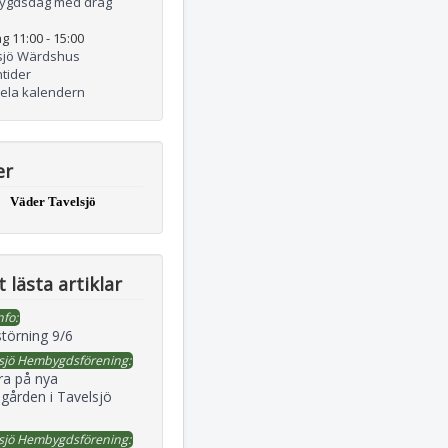
ygdsdag med drag
g 11:00
-
15:00
sjö Wärdshus
tider
hela kalendern
er
Väder Tavelsjö
 lästa artiklar
nfo:
störning 9/6
sjö Hembygdsförening:
ra på nya
gården i Tavelsjö
sjö Hembygdsförening: