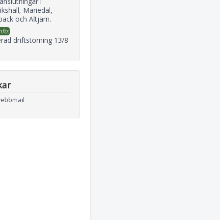
 anslutningar i
ikshall, Mariedal,
äck och Altjärn.
nfo:
rad driftstörning 13/8
kar
webbmail