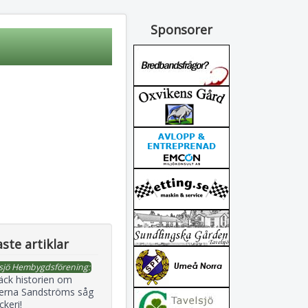
Sponsorer
ste artiklar
sjö Hembygdsförening:
äck historien om
erna Sandströms såg
ckeri!