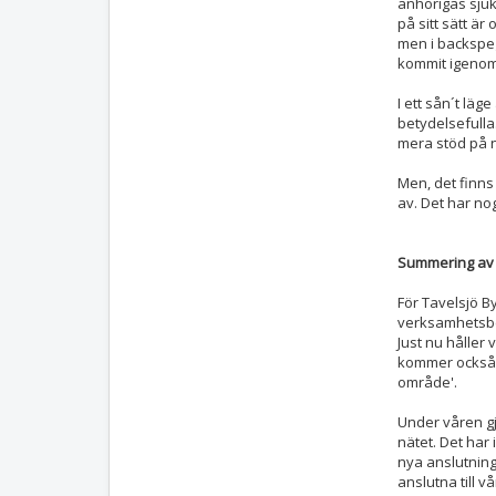
anhörigas sjuk
på sitt sätt ä
men i backspe
kommit igenom 
I ett sån´t läg
betydelsefulla
mera stöd på n
Men, det finns
av. Det har no
Summering av 
För Tavelsjö B
verksamhetsber
Just nu håller
kommer också a
område'.
Under våren gjo
nätet. Det har
nya anslutninga
anslutna till vå