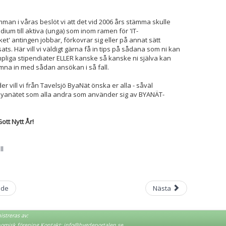
man i våras beslöt vi att det vid 2006 års stämma skulle
dium till aktiva (unga) som inom ramen för 'IT-
t' antingen jobbar, förkovrar sig eller på annat sätt
sats. Här vill vi väldigt gärna få in tips på sådana som ni kan
mpliga stipendiater ELLER kanske så kanske ni själva kan
na in med sådan ansökan i så fall.
r vill vi från Tavelsjö ByaNät önska er alla - såväl
yanätet som alla andra som använder sig av BYANÄT-
Gott Nytt År!
ll
nde
Nästa
streras av:
nomisk förening Kontakt:
info@bygdeportalen.se