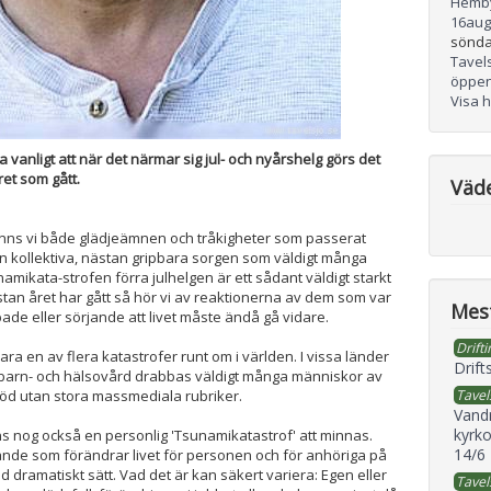
Hemb
16
aug
sönda
Tavel
öppen
Visa 
 vanligt att när det närmar sig jul- och nyårshelg görs det
ret som gått.
Väd
inns vi både glädjeämnen och tråkigheter som passerat
n kollektiva, nästan gripbara sorgen som väldigt många
amikata-strofen förra julhelgen är ett sådant väldigt starkt
tan året har gått så hör vi av reaktionerna av dem som var
Mest
de eller sörjande att livet måste ändå gå vidare.
Drifti
ra en av flera katastrofer runt om i världen. I vissa länder
Drift
 barn- och hälsovård drabbas väldigt många människor av
öd utan stora massmediala rubriker.
Tavel
Vand
kyrko
s nog också en personlig 'Tsunamikatastrof' att minnas.
14/6
nde som förändrar livet för personen och för anhöriga på
ad dramatiskt sätt. Vad det är kan säkert variera: Egen eller
Tavel