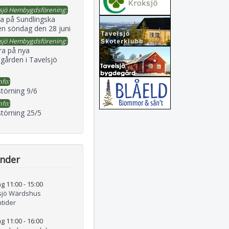
sjö Hembygdsförening:
a på Sundlingska
en söndag den 28 juni
sjö Hembygdsförening:
ra på nya
gården i Tavelsjö
nfo:
störning 9/6
nfo:
störning 25/5
ender
g 11:00
-
15:00
sjö Wärdshus
tider
g 11:00
-
16:00