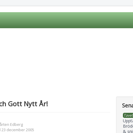
och Gott Nytt År!
Sena
Tavel
Uppt
årten Edberg
Bröd
d 23 december 2005
& sni