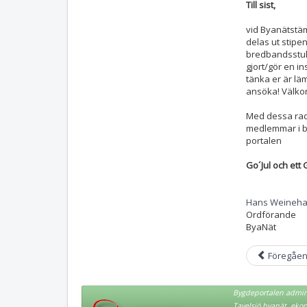
Till sist,
vid Byanätstäm
delas ut stipen
bredbandsstuke
gjort/gör en in
tänka er är lä
ansöka! Välkom
Med dessa rade
medlemmar i b
portalen
Go´Jul och ett 
Hans Weineha
Ordförande
ByaNät
Föregåe
Bygdeportalen admini
Tavelsjö byanät, eko