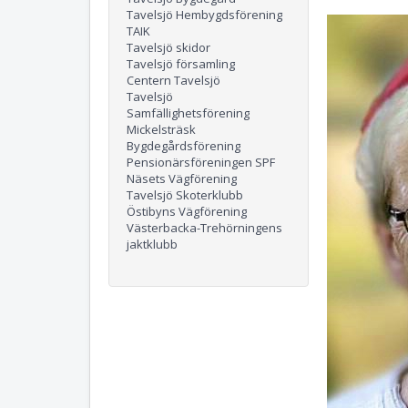
Tavelsjö Hembygdsförening
TAIK
Tavelsjö skidor
Tavelsjö församling
Centern Tavelsjö
Tavelsjö
Samfällighetsförening
Mickelsträsk
Bygdegårdsförening
Pensionärsföreningen SPF
Näsets Vägförening
Tavelsjö Skoterklubb
Östibyns Vägförening
Västerbacka-Trehörningens
jaktklubb