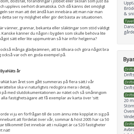
dom, dödsfall, förändringar i jobbet eller skolan som just då
Uppt
r och upplevs oerhört dramatiska. Och då känns det omöjligt
Bröd
geln ser man att det ändå kan innebära att man när man
& sni
detta ser ny möjlighet eller gör det bästa av situationen.
Tavel
Dans
e är vänner, grannar, bekanta eller släktingar som stöd väldigt
gård
. Kanske känner du någon i bygden som skulle behöva lite
ågot sätt eller lite uppmuntran så här inför helgerna?
 också många glädjeämnen, att ta tillvara och göra något bra
g också var och en goda exempel på.
Byan
Drifti
ByaNäts år
Drift
yaNät kan året som gått summeras på flera sätt.I vår
Drifti
ättelse ska vi naturligtvis redogöra mera i detalj.
Drift
 vi på med slutdokumentationen av nätet och så småningom
Drifti
lla fastighetsägare att få exemplar av karta över 'sitt
20 m
Störn
Överr
rde vi ju en förfrågan till de som ännu inte kopplat in sig på
Vind
 inneburit att fördelat över vår, sommar & höst 2005 har ca 50
Drifti
r tillkommit! Det innebär att i nuläget är ca 520 fastigheter
Avbr
rt nät!