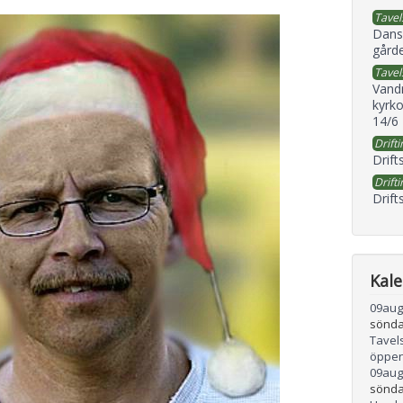
Tavel
Dans
gård
Tavel
Vand
kyrko
14/6
Drifti
Drift
Drifti
Drift
Kal
09
aug
sönda
Tavel
öppen
09
aug
sönda