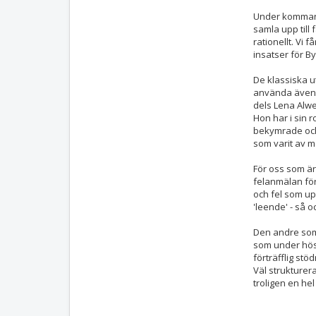
Under kommand
samla upp till 
rationellt. Vi 
insatser för B
De klassiska u
använda även h
dels Lena Alw
Hon har i sin r
bekymrade och 
som varit av m
För oss som är 
felanmälan för
och fel som up
'leende' - så 
Den andre som 
som under hös
förträfflig st
Väl strukturer
troligen en hel 