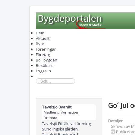
Hem
Aktuellt
Byar
Föreningar
Företag
Bo i bygden
Besökare
Logga in
sök...
Go´ Jul 
Tavelsjö Byanät
Medlemsinformation
Driftinfo
Detaljer
Tavelsjö Föräldrarförening
Skriven av
M
Sundlingskagården
Publicera
Tavelsjö Bygdegård