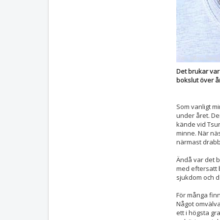
Det brukar vara
bokslut över å
Som vanligt m
under året. De
kände vid Tsun
minne. När näs
närmast drabba
Ändå var det ba
med eftersatt
sjukdom och d
För många finn
Något omvälva
ett i högsta gr