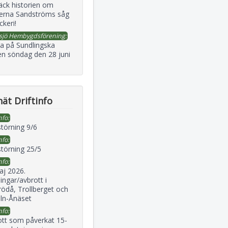
äck historien om
erna Sandströms såg
ckeri!
sjö Hembygdsförening:
a på Sundlingska
en söndag den 28 juni
ät Driftinfo
nfo:
störning 9/6
nfo:
störning 25/5
nfo:
aj 2026.
ingar/avbrott i
ödå, Trollberget och
eln-Ånäset
nfo:
ott som påverkat 15-