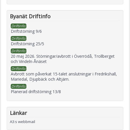
Byanät Driftinfo
Driftinfo:
Driftstörning 9/6
Driftinfo:
Driftstörning 25/5
Driftinfo:
20 maj 2026. Störningar/avbrott i Överrödå, Trollberget
och Vindeln-Ånäset
Driftinfo:
Avbrott som påverkat 15-talet anslutningar i Fredrikshall,
Mariedal, Djupbäck och Altjärn.
Driftinfo:
Planerad driftstörning 13/8
Länkar
A3:s webbmail