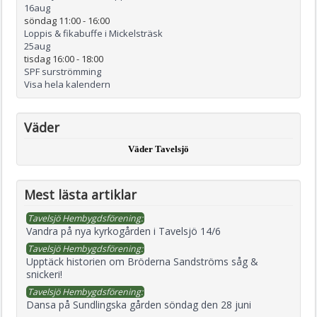
16
aug
söndag 11:00
-
16:00
Loppis & fikabuffe i Mickelsträsk
25
aug
tisdag 16:00
-
18:00
SPF surströmming
Visa hela kalendern
Väder
Väder Tavelsjö
Mest lästa artiklar
Tavelsjö Hembygdsförening:
Vandra på nya kyrkogården i Tavelsjö 14/6
Tavelsjö Hembygdsförening:
Upptäck historien om Bröderna Sandströms såg &
snickeri!
Tavelsjö Hembygdsförening:
Dansa på Sundlingska gården söndag den 28 juni