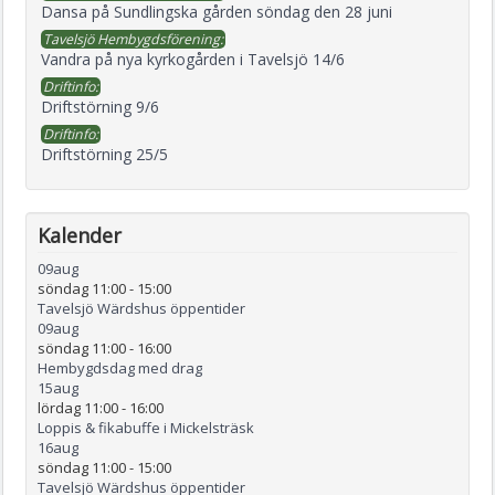
Dansa på Sundlingska gården söndag den 28 juni
Tavelsjö Hembygdsförening:
Vandra på nya kyrkogården i Tavelsjö 14/6
Driftinfo:
Driftstörning 9/6
Driftinfo:
Driftstörning 25/5
Kalender
09
aug
söndag 11:00
-
15:00
Tavelsjö Wärdshus öppentider
09
aug
söndag 11:00
-
16:00
Hembygdsdag med drag
15
aug
lördag 11:00
-
16:00
Loppis & fikabuffe i Mickelsträsk
16
aug
söndag 11:00
-
15:00
Tavelsjö Wärdshus öppentider