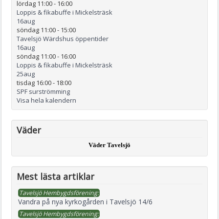
lördag 11:00
-
16:00
Loppis & fikabuffe i Mickelsträsk
16
aug
söndag 11:00
-
15:00
Tavelsjö Wärdshus öppentider
16
aug
söndag 11:00
-
16:00
Loppis & fikabuffe i Mickelsträsk
25
aug
tisdag 16:00
-
18:00
SPF surströmming
Visa hela kalendern
Väder
Väder Tavelsjö
Mest lästa artiklar
Tavelsjö Hembygdsförening:
Vandra på nya kyrkogården i Tavelsjö 14/6
Tavelsjö Hembygdsförening: