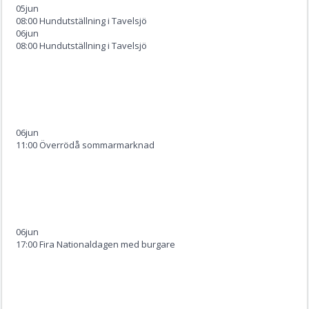
05
jun
08:00 Hundutställning i Tavelsjö
06
jun
08:00 Hundutställning i Tavelsjö
06
jun
11:00 Överrödå sommarmarknad
06
jun
17:00 Fira Nationaldagen med burgare