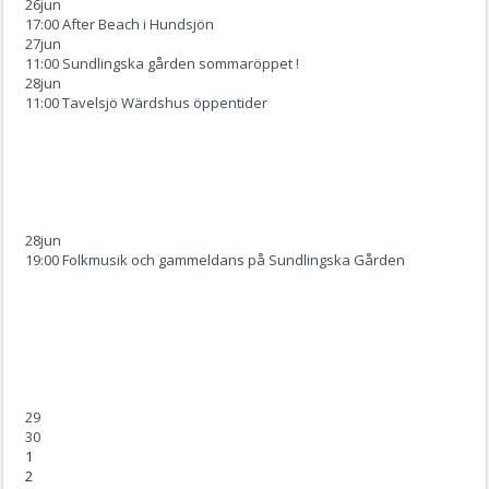
26
jun
17:00 After Beach i Hundsjön
27
jun
11:00 Sundlingska gården sommaröppet !
28
jun
11:00 Tavelsjö Wärdshus öppentider
28
jun
19:00 Folkmusik och gammeldans på Sundlingska Gården
29
30
1
2