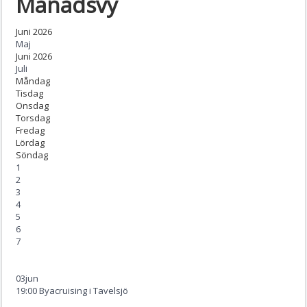
Månadsvy
Juni 2026
Maj
Juni 2026
Juli
Måndag
Tisdag
Onsdag
Torsdag
Fredag
Lördag
Söndag
1
2
3
4
5
6
7
03
jun
19:00 Byacruising i Tavelsjö