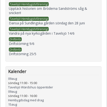
Tavelsjö Hembygdsförening:
Upptäck historien om Bröderna Sandströms såg &
snickeri!
Tavelsjö Hembygdsförening:
Dansa på Sundlingska gården söndag den 28 juni
Tavelsjö Hembygdsförening:
Vandra på nya kyrkogården i Tavelsjö 14/6
Driftinfo:
Driftstörning 9/6
Driftinfo:
Driftstörning 25/5
Kalender
09
aug
söndag 11:00
-
15:00
Tavelsjö Wärdshus öppentider
09
aug
söndag 11:00
-
16:00
Hembygdsdag med drag
15
aug