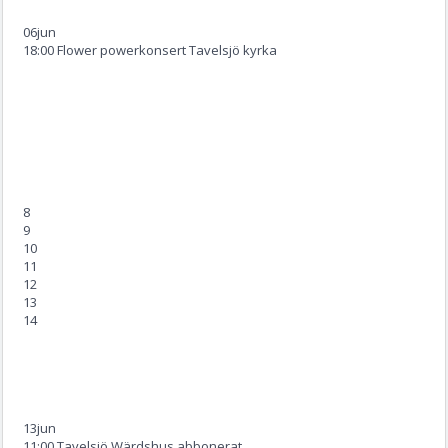
06
jun
18:00 Flower powerkonsert Tavelsjö kyrka
8
9
10
11
12
13
14
13
jun
11:00 Tavelsjö Wärdshus abbonerat