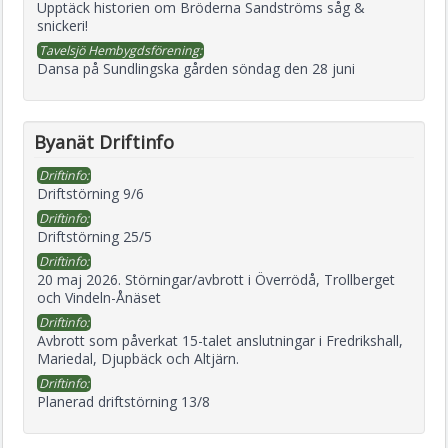
Upptäck historien om Bröderna Sandströms såg &
snickeri!
Tavelsjö Hembygdsförening:
Dansa på Sundlingska gården söndag den 28 juni
Byanät Driftinfo
Driftinfo:
Driftstörning 9/6
Driftinfo:
Driftstörning 25/5
Driftinfo:
20 maj 2026. Störningar/avbrott i Överrödå, Trollberget
och Vindeln-Ånäset
Driftinfo:
Avbrott som påverkat 15-talet anslutningar i Fredrikshall,
Mariedal, Djupbäck och Altjärn.
Driftinfo:
Planerad driftstörning 13/8