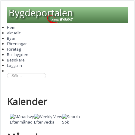
Hem
Aktuellt
Byar
Föreningar
Företag
Bo i bygden
Besökare
Logga in
sök...
Kalender
Efter månad
Efter vecka
Sök