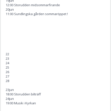
19
jun
12:00 Storudden midsommarfirande
20
jun
11:00 Sundlingska gården sommaröppet !
22
23
24
25
26
27
28
23
jun
18:00 Storudden bilträff
24
jun
19:00 Musik i Kyrkan