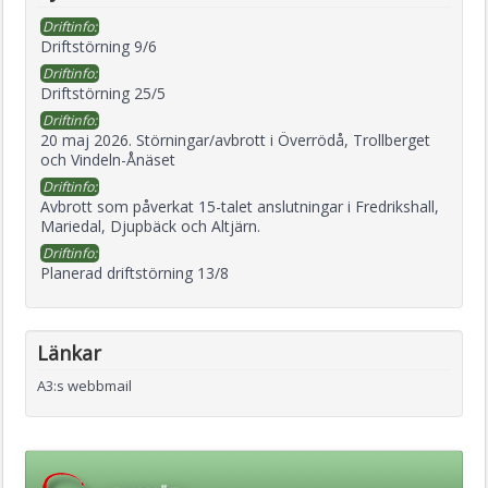
Driftinfo:
Driftstörning 9/6
Driftinfo:
Driftstörning 25/5
Driftinfo:
20 maj 2026. Störningar/avbrott i Överrödå, Trollberget
och Vindeln-Ånäset
Driftinfo:
Avbrott som påverkat 15-talet anslutningar i Fredrikshall,
Mariedal, Djupbäck och Altjärn.
Driftinfo:
Planerad driftstörning 13/8
Länkar
A3:s webbmail