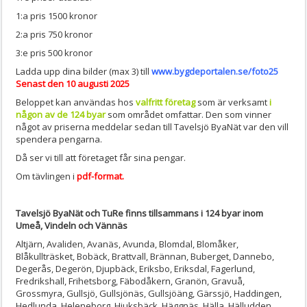
1:a pris 1500 kronor
2:a pris 750 kronor
3:e pris 500 kronor
Ladda upp dina bilder (max 3) till
www.bygdeportalen.se/foto25
Senast den 10 augusti 2025
Beloppet kan användas hos
valfritt företag
som är verksamt
i
någon av de 124 byar
som området omfattar. Den som vinner
något av priserna meddelar sedan till Tavelsjö ByaNät var den vill
spendera pengarna.
Då ser vi till att företaget får sina pengar.
Om tävlingen i
pdf-format.
Tavelsjö ByaNät och TuRe finns tillsammans i 124 byar inom
Umeå, Vindeln och Vännäs
Altjärn, Avaliden, Avanäs, Avunda, Blomdal, Blomåker,
Blåkullträsket, Bobäck, Brattvall, Brännan, Buberget, Dannebo,
Degerås, Degerön, Djupbäck, Eriksbo, Eriksdal, Fagerlund,
Fredrikshall, Frihetsborg, Fäbodåkern, Granön, Gravuå,
Grossmyra, Gullsjö, Gullsjönäs, Gullsjöäng, Gärssjö, Haddingen,
Hedlunda, Heleneborg, Hjuksbäck, Häggnäs, Hälla, Hälludden,