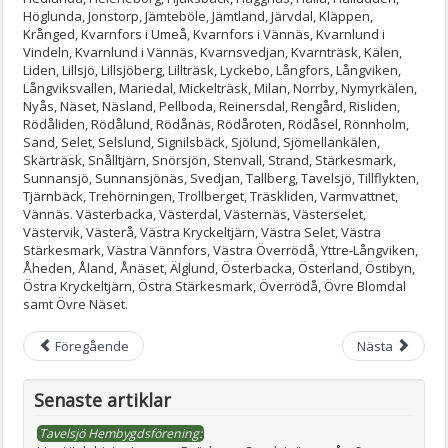
Höglunda, Jonstorp, Jämteböle, Jämtland, Järvdal, Kläppen,
Krånged, Kvarnfors i Umeå, Kvarnfors i Vännäs, Kvarnlund i
Vindeln, Kvarnlund i Vännäs, Kvarnsvedjan, Kvarnträsk, Kälen,
Liden, Lillsjö, Lillsjöberg, Lillträsk, Lyckebo, Långfors, Långviken,
Långviksvallen, Mariedal, Mickelträsk, Milan, Norrby, Nymyrkälen,
Nyås, Näset, Näsland, Pellboda, Reinersdal, Rengård, Risliden,
Rödåliden, Rödålund, Rödånäs, Rödåroten, Rödåsel, Rönnholm,
Sand, Selet, Selslund, Signilsbäck, Sjölund, Sjömellankälen,
Skärträsk, Snålltjärn, Snörsjön, Stenvall, Strand, Stärkesmark,
Sunnansjö, Sunnansjönäs, Svedjan, Tallberg, Tavelsjö, Tillflykten,
Tjärnbäck, Trehörningen, Trollberget, Träskliden, Varmvattnet,
Vännäs. Västerbacka, Västerdal, Västernäs, Västerselet,
Västervik, Västerå, Västra Kryckeltjärn, Västra Selet, Västra
Stärkesmark, Västra Vännfors, Västra Överrödå, Yttre-Långviken,
Åheden, Åland, Ånäset, Älglund, Österbacka, Österland, Östibyn,
Östra Kryckeltjärn, Östra Stärkesmark, Överrödå, Övre Blomdal
samt Övre Näset.
Föregående
Nästa
Senaste artiklar
Tavelsjö Hembygdsförening: