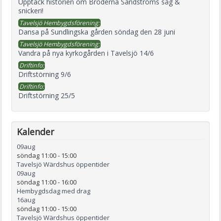
Upptäck historien om Bröderna Sandströms såg &
snickeri!
Tavelsjö Hembygdsförening:
Dansa på Sundlingska gården söndag den 28 juni
Tavelsjö Hembygdsförening:
Vandra på nya kyrkogården i Tavelsjö 14/6
Driftinfo:
Driftstörning 9/6
Driftinfo:
Driftstörning 25/5
Kalender
09
aug
söndag 11:00
-
15:00
Tavelsjö Wärdshus öppentider
09
aug
söndag 11:00
-
16:00
Hembygdsdag med drag
16
aug
söndag 11:00
-
15:00
Tavelsjö Wärdshus öppentider