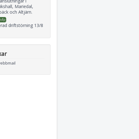
 anslutningar i
ikshall, Mariedal,
äck och Altjärn.
nfo:
rad driftstörning 13/8
kar
webbmail