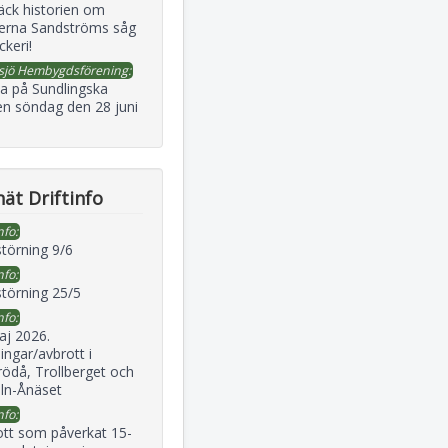
äck historien om
erna Sandströms såg
ckeri!
sjö Hembygdsförening:
a på Sundlingska
en söndag den 28 juni
ät Driftinfo
nfo:
störning 9/6
nfo:
störning 25/5
nfo:
aj 2026.
ingar/avbrott i
ödå, Trollberget och
eln-Ånäset
nfo:
ott som påverkat 15-