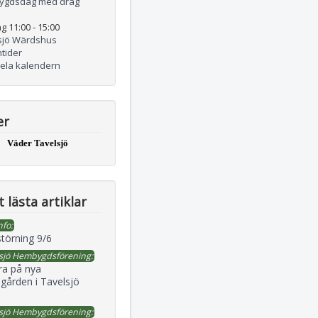
ygdsdag med drag
g 11:00
-
15:00
sjö Wärdshus
tider
hela kalendern
er
Väder Tavelsjö
 lästa artiklar
nfo:
störning 9/6
sjö Hembygdsförening:
ra på nya
gården i Tavelsjö
sjö Hembygdsförening: