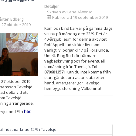
Detaljer
Skriven av
Lena Alwerud
Publicerad 19 september 2019
årten Edberg
d 27 oktober 2019
Kom och bind kärvar på gammaldags
vis nu på måndag den 23/9. Det är
40-årsjubileum för denna aktivitet!
Rolf Appelblad sköter lien som
vanligt. Vi börjar kl.17 på Forslunda,
Umeå. Ring Rolf för närmare
vägbeskrivning och för eventuell
samåkning från Tavelsjö.
Tel
0706813571
.Kan du inte komma från
start går det bra att ansluta efter
27 oktober 2019
hand. Arrangerar gör Tavelsjö
ohansson Tavelsjö
hembygdsförening. Välkomna!
tt delta vid ett
som Tavelsjö
ning arrangerade.
ervju med Elin
här
.
ll höstmarknad 15/9 i Tavelsjö