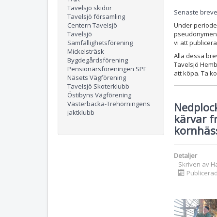
Tavelsjö skidor
Senaste brevet
Tavelsjö församling
Centern Tavelsjö
Under periode
Tavelsjö
pseudonymen "
Samfällighetsförening
vi att public
Mickelsträsk
Alla dessa bre
Bygdegårdsförening
Tavelsjö Hemb
Pensionärsföreningen SPF
att köpa. Ta k
Näsets Vägförening
Tavelsjö Skoterklubb
Östibyns Vägförening
Västerbacka-Trehörningens
Nedploc
jaktklubb
kärvar f
kornhäs
Detaljer
Skriven av
H
Publicera