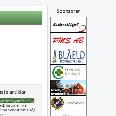
Sponsorer
ste artiklar
sjö Hembygdsförening:
äck historien om
erna Sandströms såg
ckeri!