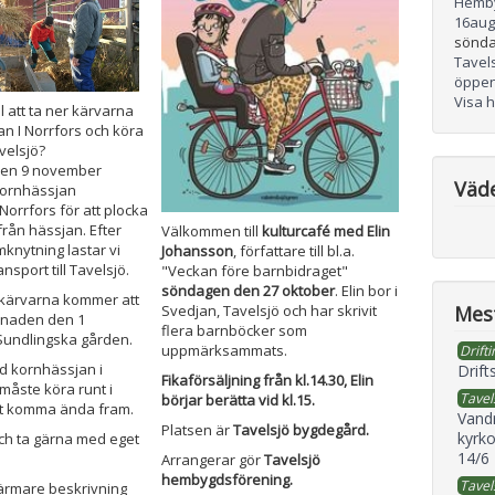
Hemb
16
aug
sönda
Tavel
öppen
Visa 
ill att ta ner kärvarna
an I Norrfors och köra
velsjö?
den 9 november
Väd
kornhässjan
Norrfors för att plocka
rån hässjan. Efter
Välkommen till
kulturcafé med Elin
mknytning lastar vi
Johansson
, författare till bl.a.
ansport till Tavelsjö.
"Veckan före barnbidraget"
söndagen den 27 oktober
. Elin bor i
 kärvarna kommer att
Mest
Svedjan, Tavelsjö och har skrivit
knaden den 1
flera barnböcker som
undlingska gården.
uppmärksammats.
Drifti
id kornhässjan i
Drift
Fikaförsäljning från kl.14.30, Elin
måste köra runt i
Tavel
börjar berätta vid kl.15.
att komma ända fram.
Vand
Platsen är
Tavelsjö bygdegård.
kyrko
och ta gärna med eget
14/6
Arrangerar gör
Tavelsjö
hembygdsförening.
Tavel
närmare beskrivning