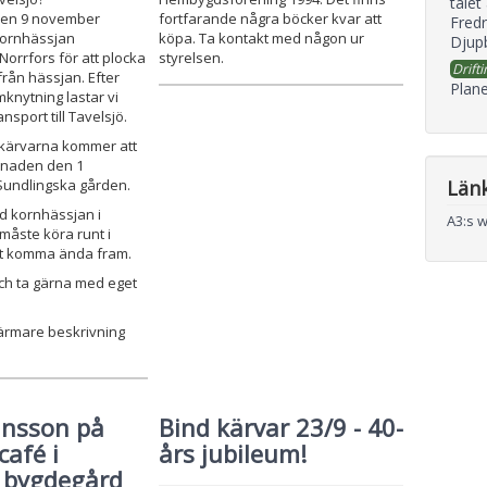
talet
den 9 november
fortfarande några böcker kvar att
Fredr
kornhässjan
köpa. Ta kontakt med någon ur
Djupb
Norrfors för att plocka
styrelsen.
Drifti
rån hässjan. Efter
Plane
mknytning lastar vi
ansport till Tavelsjö.
 kärvarna kommer att
knaden den 1
Län
undlingska gården.
id kornhässjan i
A3:s 
måste köra runt i
att komma ända fram.
och ta gärna med eget
närmare beskrivning
ansson på
Bind kärvar 23/9 - 40-
café i
års jubileum!
ö bygdegård