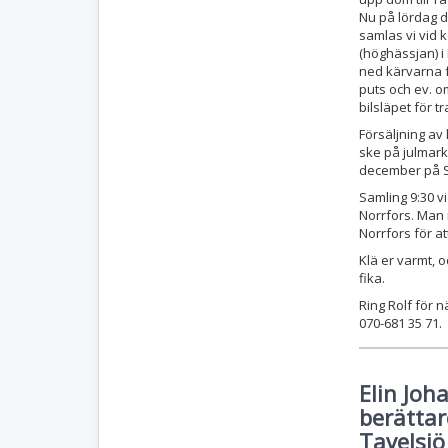
Nu på lördag 
samlas vi vid 
(höghässjan) i 
ned kärvarna f
puts och ev. o
bilsläpet för tr
Försäljning av
ske på julmar
december på S
Samling 9:30 v
Norrfors. Man 
Norrfors för 
Klä er varmt, 
fika.
Ring Rolf för 
070-681 35 71.
Elin Joh
berättar
Tavelsj