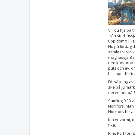
Vill du hjälpa t
från storhässj
upp dom till Ta
Nu på lördag 
samlas vi vid 
(höghässjan) i 
ned kärvarna f
puts och ev. o
bilsläpet för tr
Försäljning av
ske på julmar
december på S
Samling 9:30 v
Norrfors. Man 
Norrfors för 
Klä er varmt, 
fika.
Ring Rolf för 