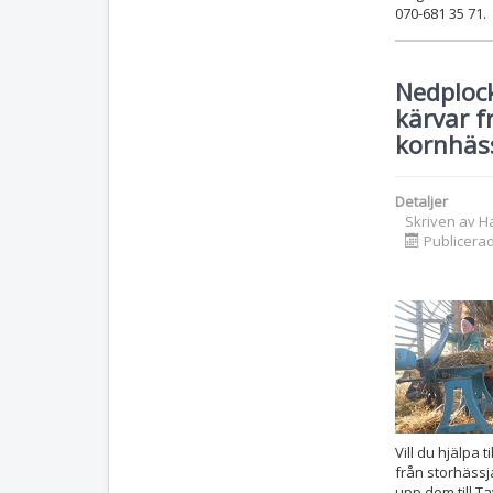
070-681 35 71.
Nedploc
kärvar f
kornhäs
Detaljer
Skriven av
H
Publicera
Vill du hjälpa t
från storhässj
upp dom till Ta