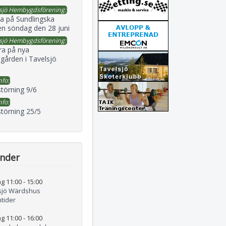
sjö Hembygdsförening:
a på Sundlingska
en söndag den 28 juni
sjö Hembygdsförening:
ra på nya
gården i Tavelsjö
nfo:
störning 9/6
nfo:
störning 25/5
ender
g 11:00
-
15:00
sjö Wärdshus
tider
g 11:00
-
16:00