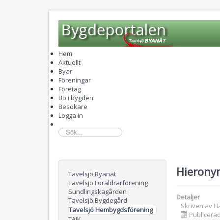
Hem
Aktuellt
Byar
Föreningar
Företag
Bo i bygden
Besökare
Logga in
sök...
Hierony
Tavelsjö Byanät
Tavelsjö Föräldrarförening
Sundlingskagården
Detaljer
Tavelsjö Bygdegård
Skriven av
H
Tavelsjö Hembygdsförening
Publicera
TAIK