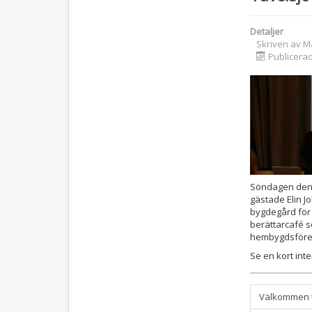
Detaljer
Skriven av
M
Publicera
Söndagen den 
gästade Elin J
bygdegård för a
berättarcafé 
hembygdsföre
Se en kort int
Välkommen ti