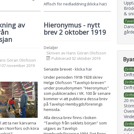
Uppt
Affisch för nedladdning (klicka här)
Bröd
& sni
Tavel
kning av
Hieronymus - nytt
Dans
rån
brev 2 oktober 1919
gård
sjan
Detaljer
Skriven av
Hans Göran Olofsson
Byan
Publicerad 02 oktober 2019
ans Göran Olofsson
d 07 november 2019
Senaste brevet -
klicka här
Drifti
Drift
Under perioden 1918-1928 skrev
Drifti
Helge Olofsson "Tavelsjö-breven"
Drift
under pseudonymen "Hieronymus"
som publicerades i VK. 100 år senare
Drifti
kommer vi att publicera dessa brev
20 m
på Tavelsjö Hembygdsförenings
Störn
hemsida.
Överr
Vind
Alla dessa brev finns i boken
ill att ta ner kärvarna
"Tavelsjö från seklets början" som
Drifti
an I Norrfors och köra
utgavs av Tavelsjö
Avbr
velsjö?
Hembygdsförening 1994. Det finns