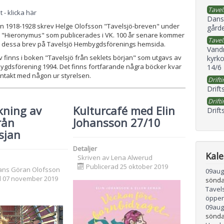
Tavel
 - klicka här
Dans
n 1918-1928 skrev Helge Olofsson "Tavelsjö-breven" under
gård
Hieronymus" som publicerades i VK. 100 år senare kommer
Tavel
era dessa brev på Tavelsjö Hembygdsförenings hemsida.
Vand
v finns i boken "Tavelsjö från seklets början" som utgavs av
kyrko
ygdsförening 1994. Det finns fortfarande några böcker kvar
14/6
ontakt med någon ur styrelsen.
Drifti
Drift
Drifti
kning av
Kulturcafé med Elin
Drift
rån
Johansson 27/10
sjan
Detaljer
Kal
Skriven av
Lena Alwerud
Publicerad 25 oktober 2019
ans Göran Olofsson
09
aug
d 07 november 2019
sönda
Tavel
öppen
09
aug
sönda