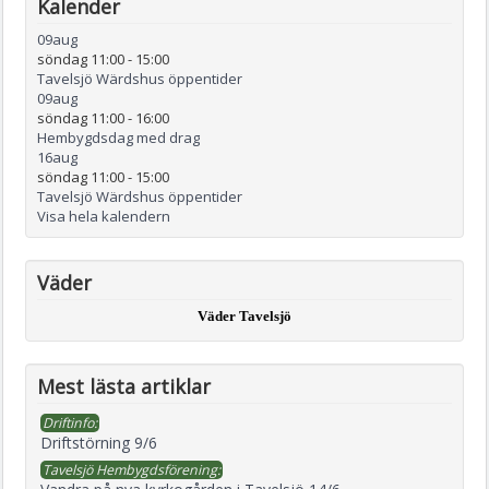
Kalender
09
aug
söndag 11:00
-
15:00
Tavelsjö Wärdshus öppentider
09
aug
söndag 11:00
-
16:00
Hembygdsdag med drag
16
aug
söndag 11:00
-
15:00
Tavelsjö Wärdshus öppentider
Visa hela kalendern
Väder
Väder Tavelsjö
Mest lästa artiklar
Driftinfo:
Driftstörning 9/6
Tavelsjö Hembygdsförening: