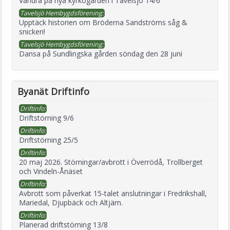
Vandra på nya kyrkogården i Tavelsjö 14/6
Tavelsjö Hembygdsförening:
Upptäck historien om Bröderna Sandströms såg &
snickeri!
Tavelsjö Hembygdsförening:
Dansa på Sundlingska gården söndag den 28 juni
Byanät Driftinfo
Driftinfo:
Driftstörning 9/6
Driftinfo:
Driftstörning 25/5
Driftinfo:
20 maj 2026. Störningar/avbrott i Överrödå, Trollberget
och Vindeln-Ånäset
Driftinfo:
Avbrott som påverkat 15-talet anslutningar i Fredrikshall,
Mariedal, Djupbäck och Altjärn.
Driftinfo:
Planerad driftstörning 13/8