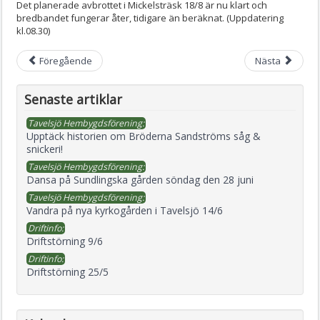
Det planerade avbrottet i Mickelsträsk 18/8 är nu klart och
bredbandet fungerar åter, tidigare än beräknat. (Uppdatering
kl.08.30)
Föregående
Nästa
Senaste artiklar
Tavelsjö Hembygdsförening:
Upptäck historien om Bröderna Sandströms såg &
snickeri!
Tavelsjö Hembygdsförening:
Dansa på Sundlingska gården söndag den 28 juni
Tavelsjö Hembygdsförening:
Vandra på nya kyrkogården i Tavelsjö 14/6
Driftinfo:
Driftstörning 9/6
Driftinfo:
Driftstörning 25/5