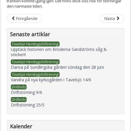
trafiken kommit igång igen. Det finns dock viss risk för störningar
den närmaste tiden.
Föregående
Nästa
Senaste artiklar
Tavelsjö Hembygdsförening:
Upptäck historien om Bröderna Sandströms såg &
snickeri!
Tavelsjö Hembygdsförening:
Dansa på Sundlingska gården söndag den 28 juni
Tavelsjö Hembygdsförening:
Vandra på nya kyrkogården i Tavelsjö 14/6
Driftinfo:
Driftstörning 9/6
Driftinfo:
Driftstörning 25/5
Kalender