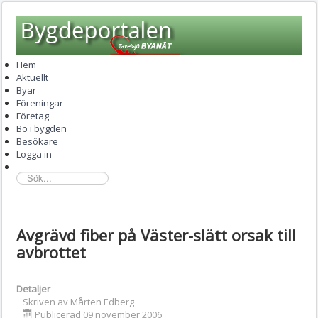
Hem
Aktuellt
Byar
Föreningar
Företag
Bo i bygden
Besökare
Logga in
sök...
Avgrävd fiber på Väster-slätt orsak till
avbrottet
Detaljer
Skriven av
Mårten Edberg
Publicerad 09 november 2006