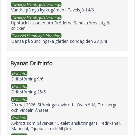
Tavelsjö Hembygdsförening:
Vandra på nya kyrkogården i Tavelsjö 14/6
Tavelsjö Hembygdsförening:
Upptäck historien om Bröderna Sandströms såg &
snickeri!
Tavelsjö Hembygdsförening:
Dansa på Sundlingska gården söndag den 28 juni
Byanät Driftinfo
Driftinfo:
Driftstörning 9/6
Driftinfo:
Driftstörning 25/5
Driftinfo:
20 maj 2026. Störningar/avbrott i Överrödå, Trollberget
och Vindeln-Ånäset
Driftinfo:
Avbrott som påverkat 15-talet anslutningar i Fredrikshall,
Mariedal, Djupbäck och Altjärn.