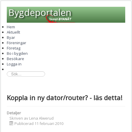
Hem
Aktuellt
Byar
Föreningar
Företag
Bo i bygden
Besökare
Logga in
sök...
Koppla in ny dator/router? - läs detta!
Detaljer
Skriven av
Lena Alwerud
Publicerad 11 februari 2010