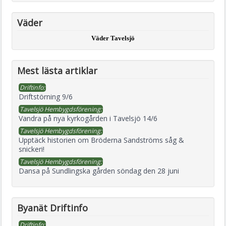
Väder
Väder Tavelsjö
Mest lästa artiklar
Driftinfo:
Driftstörning 9/6
Tavelsjö Hembygdsförening:
Vandra på nya kyrkogården i Tavelsjö 14/6
Tavelsjö Hembygdsförening:
Upptäck historien om Bröderna Sandströms såg &
snickeri!
Tavelsjö Hembygdsförening:
Dansa på Sundlingska gården söndag den 28 juni
Byanät Driftinfo
Driftinfo: