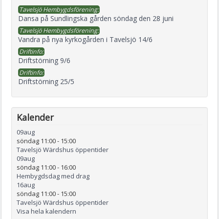
Tavelsjö Hembygdsförening:
Dansa på Sundlingska gården söndag den 28 juni
Tavelsjö Hembygdsförening:
Vandra på nya kyrkogården i Tavelsjö 14/6
Driftinfo:
Driftstörning 9/6
Driftinfo:
Driftstörning 25/5
Kalender
09
aug
söndag 11:00
-
15:00
Tavelsjö Wärdshus öppentider
09
aug
söndag 11:00
-
16:00
Hembygdsdag med drag
16
aug
söndag 11:00
-
15:00
Tavelsjö Wärdshus öppentider
Visa hela kalendern