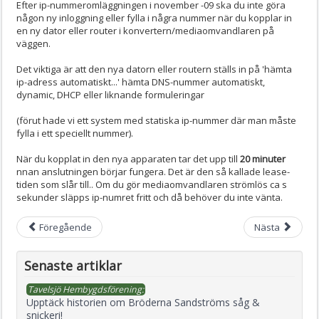
Efter ip-nummeromläggningen i november -09 ska du inte göra
någon ny inloggning eller fylla i några nummer när du kopplar in
en ny dator eller router i konvertern/mediaomvandlaren på
väggen.
Det viktiga är att den nya datorn eller routern ställs in på 'hämta
ip-adress automatiskt...' hämta DNS-nummer automatiskt,
dynamic, DHCP eller liknande formuleringar
(förut hade vi ett system med statiska ip-nummer där man måste
fylla i ett speciellt nummer).
När du kopplat in den nya apparaten tar det upp till
20 minuter
nnan anslutningen börjar fungera. Det är den så kallade lease-
tiden som slår till.. Om du gör mediaomvandlaren strömlös ca s
sekunder släpps ip-numret fritt och då behöver du inte vänta.
Föregående
Nästa
Senaste artiklar
Tavelsjö Hembygdsförening:
Upptäck historien om Bröderna Sandströms såg &
snickeri!