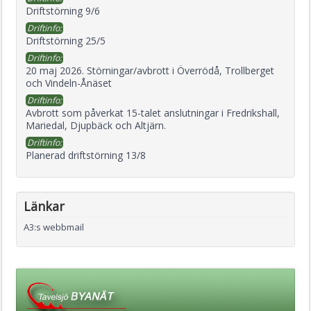
Driftstörning 9/6
Driftinfo:
Driftstörning 25/5
Driftinfo:
20 maj 2026. Störningar/avbrott i Överrödå, Trollberget
och Vindeln-Ånäset
Driftinfo:
Avbrott som påverkat 15-talet anslutningar i Fredrikshall,
Mariedal, Djupbäck och Altjärn.
Driftinfo:
Planerad driftstörning 13/8
Länkar
A3:s webbmail