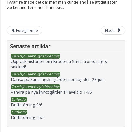
Tyvärr regnade det där men man kunde ändå se att det ligger
vackert med en underbar utsikt.
Föregående
Nästa
Senaste artiklar
Tavelsjö Hembygdsförening:
Upptäck historien om Bröderna Sandströms såg &
snickeri!
Tavelsjö Hembygdsförening:
Dansa på Sundlingska gården söndag den 28 juni
Tavelsjö Hembygdsförening:
Vandra på nya kyrkogården i Tavelsjö 14/6
Driftinfo:
Driftstörning 9/6
Driftinfo:
Driftstörning 25/5