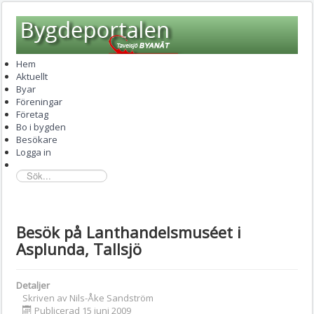
Hem
Aktuellt
Byar
Föreningar
Företag
Bo i bygden
Besökare
Logga in
sök...
Besök på Lanthandelsmuséet i
Asplunda, Tallsjö
Detaljer
Skriven av
Nils-Åke Sandström
Publicerad 15 juni 2009