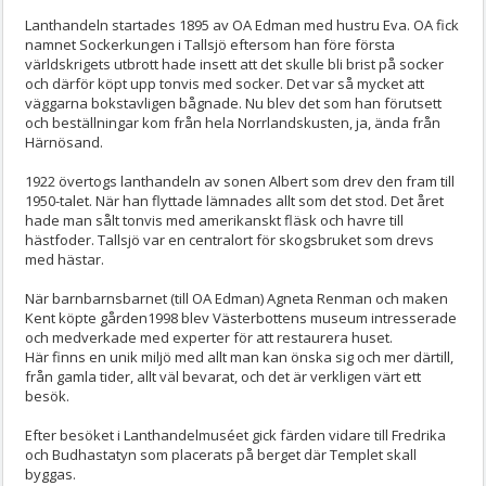
Lanthandeln startades 1895 av OA Edman med hustru Eva. OA fick
namnet Sockerkungen i Tallsjö eftersom han före första
världskrigets utbrott hade insett att det skulle bli brist på socker
och därför köpt upp tonvis med socker. Det var så mycket att
väggarna bokstavligen bågnade. Nu blev det som han förutsett
och beställningar kom från hela Norrlandskusten, ja, ända från
Härnösand.
1922 övertogs lanthandeln av sonen Albert som drev den fram till
1950-talet. När han flyttade lämnades allt som det stod. Det året
hade man sålt tonvis med amerikanskt fläsk och havre till
hästfoder. Tallsjö var en centralort för skogsbruket som drevs
med hästar.
När barnbarnsbarnet (till OA Edman) Agneta Renman och maken
Kent köpte gården1998 blev Västerbottens museum intresserade
och medverkade med experter för att restaurera huset.
Här finns en unik miljö med allt man kan önska sig och mer därtill,
från gamla tider, allt väl bevarat, och det är verkligen värt ett
besök.
Efter besöket i Lanthandelmuséet gick färden vidare till Fredrika
och Budhastatyn som placerats på berget där Templet skall
byggas.