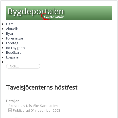
Hem
Aktuellt
Byar
Föreningar
Företag
Bo i bygden
Besökare
Logga in
sök...
Tavelsjöcenterns höstfest
Detaljer
Skriven av
Nils-Åke Sandström
Publicerad 01 november 2008