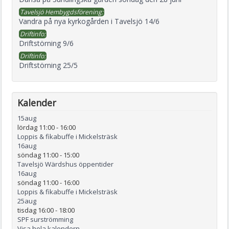
Tavelsjö Hembygdsförening:
Vandra på nya kyrkogården i Tavelsjö 14/6
Driftinfo:
Driftstörning 9/6
Driftinfo:
Driftstörning 25/5
Kalender
15
aug
lördag 11:00
-
16:00
Loppis & fikabuffe i Mickelsträsk
16
aug
söndag 11:00
-
15:00
Tavelsjö Wärdshus öppentider
16
aug
söndag 11:00
-
16:00
Loppis & fikabuffe i Mickelsträsk
25
aug
tisdag 16:00
-
18:00
SPF surströmming
Visa hela kalendern