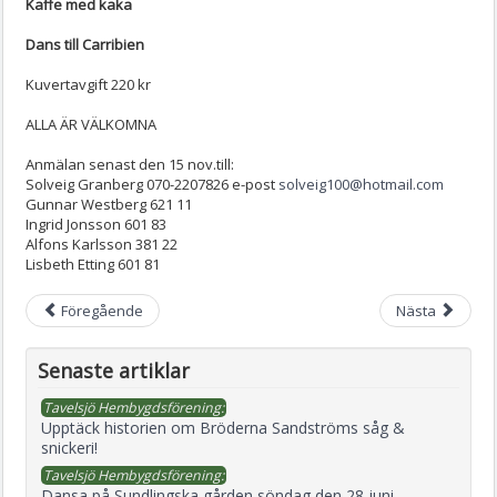
Kaffe med kaka
Dans till Carribien
Kuvertavgift 220 kr
ALLA ÄR VÄLKOMNA
Anmälan senast den 15 nov.till:
Solveig Granberg 070-2207826 e-post
solveig100@hotmail.com
Gunnar Westberg 621 11
Ingrid Jonsson 601 83
Alfons Karlsson 381 22
Lisbeth Etting 601 81
Föregående
Nästa
Senaste artiklar
Tavelsjö Hembygdsförening:
Upptäck historien om Bröderna Sandströms såg &
snickeri!
Tavelsjö Hembygdsförening:
Dansa på Sundlingska gården söndag den 28 juni