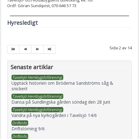
Tavelsjö- och Rödåbygdens utveckling, ek. för.
Ordf. Göran Sundqvist, 070-646 57 73
________________________________________________________________
Hyresledigt
Sida 2 av 14
Senaste artiklar
Tavelsjö Hembygdsförening:
Upptäck historien om Bröderna Sandströms såg &
snickeri!
Tavelsjö Hembygdsförening:
Dansa på Sundlingska gården söndag den 28 juni
Tavelsjö Hembygdsförening:
Vandra på nya kyrkogården i Tavelsjö 14/6
Driftinfo:
Driftstörning 9/6
Driftinfo: