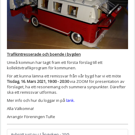
Trafikintresserade och boende i bygden
Umeå kommun har tagit fram ett första förslag till ett
kollektivtrafikprogram för kommunen.
För att kunna lämna ett remissvar från vår bygd har vi ett möte
Tisdag, 16. Mars 2021, 19:00 - 20:30
via ZOOM för presentation av
förslaget, ha ett resonemang och summera synpunkter. Därefter
ska ett remissvar utformas.
Mer info och hur du loggar in på
länk.
Alla Välkomna!
Arrangör Föreningen TuRe
Avbrott just nu i Långviken - 20/5