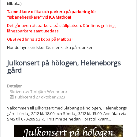
tillbaka).
Ta med korv o fika och p
arkera på parkering för
"isbanebesökare" vid ICA Matboa!
Det går även att parkera på ställplatsen. Där finns grillring ,
lånesparkare samt utedass.
OBS! ved finns att köpa på Matboa !
Hur du hyr skridskor läs mer klicka på rubriken
Julkonsert på hölogen, Heleneborgs
gård
Detaljer
Skriven av
Torbjörn Wennebro
Publicerad 27 oktober 2023
Välkommen till julkonsert med Slabang på hölogen, Heleneborgs
gård. Lördag 2/12 kl. 18.00 och Söndag 3/12 kl. 15.00. Anmälan via
SMS till 070-209 53 75. Pris mm se nedan. Först till kvarn...