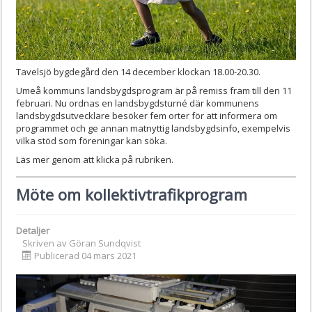
Tavelsjö bygdegård den 14 december klockan 18.00-20.30.
Umeå kommuns landsbygdsprogram är på remiss fram till den 11
februari. Nu ordnas en landsbygdsturné där kommunens
landsbygdsutvecklare besöker fem orter för att informera om
programmet och ge annan matnyttig landsbygdsinfo, exempelvis
vilka stöd som föreningar kan söka.
Läs mer genom att klicka på rubriken.
Möte om kollektivtrafikprogram
Detaljer
Skriven av
Göran Sundqvist
Publicerad 04 mars 2021