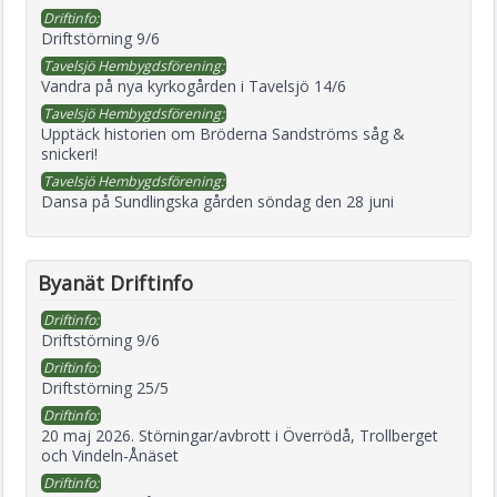
Driftinfo:
Driftstörning 9/6
Tavelsjö Hembygdsförening:
Vandra på nya kyrkogården i Tavelsjö 14/6
Tavelsjö Hembygdsförening:
Upptäck historien om Bröderna Sandströms såg &
snickeri!
Tavelsjö Hembygdsförening:
Dansa på Sundlingska gården söndag den 28 juni
Byanät Driftinfo
Driftinfo:
Driftstörning 9/6
Driftinfo:
Driftstörning 25/5
Driftinfo:
20 maj 2026. Störningar/avbrott i Överrödå, Trollberget
och Vindeln-Ånäset
Driftinfo: