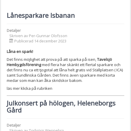
Lånesparkare Isbanan
Detaljer
Skriven av
Per-Gunnar Olofsson
Publicerad 14 december 2023
Låna en spark!
Det finns möjlighet att prova på att sparka på isen,
Tavelsjö
Hembygdsförening
med flera har skänkt ett flertal sparkare och
det finns nu ca ett tjogotal att låna helt gratis vid Ställplatsen ( ICA)
samt Sundlinska Gården. Det finns även sparkare med korta
medar som man kan åka skridskor bakom.
läs mer klicka på rubriken
Julkonsert på hölogen, Heleneborgs
Gård
Detaljer
Skriven av
Torbjörn Wennebro