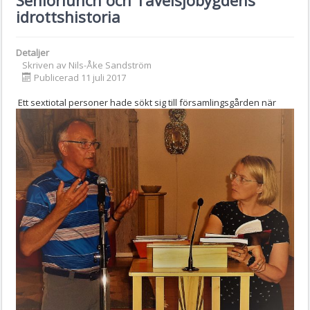
idrottshistoria
Detaljer
Skriven av
Nils-Åke Sandström
Publicerad 11 juli 2017
Ett sextiotal personer hade sökt sig till församlingsgården när