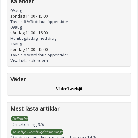
Kalender
09
aug
söndag 11:00
-
15:00
Tavelsjö Wärdshus öppentider
09
aug
söndag 11:00
-
16:00
Hembygdsdag med drag
16
aug
söndag 11:00
-
15:00
Tavelsjö Wärdshus öppentider
Visa hela kalendern
Väder
Väder Tavelsjö
Mest lästa artiklar
Driftinfo:
Driftstörning 9/6
Tavelsjö Hembygdsförening:
Vandra på nya kyrkogården i Tavelsjö 14/6