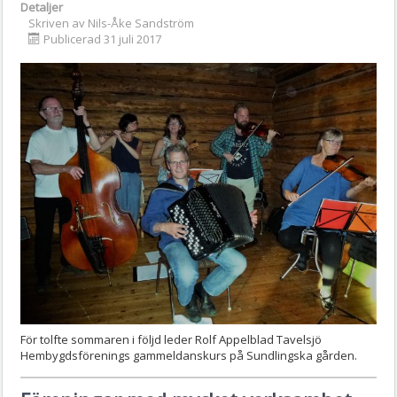
Detaljer
Skriven av
Nils-Åke Sandström
Publicerad 31 juli 2017
För tolfte sommaren i följd leder Rolf Appelblad Tavelsjö
Hembygdsförenings gammeldanskurs på Sundlingska gården.