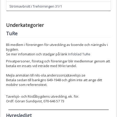
Strömavbrott i Trehörningen 31/1
Underkategorier
TuRe
Bli medlem i föreningen för utveckling av boende och näringsliv i
bygden.
Se mer infomation och stadgar på länk
Infoblad TuRe
Privatpersoner, företag och föreningar blir medlemmar genom att
betala en insats vid inträde med 99 kr/andel.
Mejla anmälan till nils-ola.andersson(a)tavelsjo.se
Betala sedan till bankgiro 649-1948 och glöm inte att ange ditt
mobilnr som referenstext.
Tavelsjö- och Rödåbygdens utveckling, ek. för.
Ordf. Göran Sundqvist, 070-646 57 73
________________________________________________________________
Hyresledigt