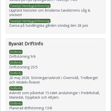
Tavelsjö Hembygdsförening:
Upptäck historien om Bröderna Sandströms såg &
snickeri!
Tavelsjö Hembygdsförening:
Dansa på Sundlingska gården söndag den 28 juni
Byanät Driftinfo
Driftinfo:
Driftstörning 9/6
Driftinfo:
Driftstörning 25/5
Driftinfo:
20 maj 2026. Störningar/avbrott i Överrödå, Trollberget
och Vindeln-Ånäset
Driftinfo:
Avbrott som påverkat 15-talet anslutningar i Fredrikshall,
Mariedal, Djupbäck och Altjärn.
Driftinfo:
Planerad driftstörning 13/8