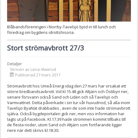
Blåbandsföreningen i Norrby-Tavelsjö bjöd in till lunch och
föredrag om bygdens idrottshisoria.
Stort strömavbrott 27/3
Detaljer
Skriven av
Lena Alwerud
Publicerad 27 mars 2017
Strömavbrott hos Umeå Energi idag den 27 mars har orsakat ett
större bredbandsavbrott. Vid kl.15.48 gick Altjärn och Östibyn ner,
senare försvann också Sand och Liden och så Tavelsjö och
Varmvattnet. Detta påverkade i sin tur vår huvudnod, så alla inom
Tavelsjö ByaNät drabbades , även de som inte hade strömavbrott
själva. Också bygdeportalen gick ner, men viss information har
lagts ut på Facebook. Kl.17.39 hade strömmen kommit tillbaks till
de flesta noder, utom Sand och Altjärn som fortfarande ligger
nere när dett skrivs kl.18.30.