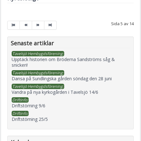
Sida 5 av 14
Senaste artiklar
Tavelsjö Hembygdsförening:
Upptäck historien om Bröderna Sandströms såg &
snickeri!
Tavelsjö Hembygdsförening:
Dansa på Sundlingska gården söndag den 28 juni
Tavelsjö Hembygdsförening:
Vandra på nya kyrkogården i Tavelsjö 14/6
Driftinfo:
Driftstörning 9/6
Driftinfo:
Driftstörning 25/5