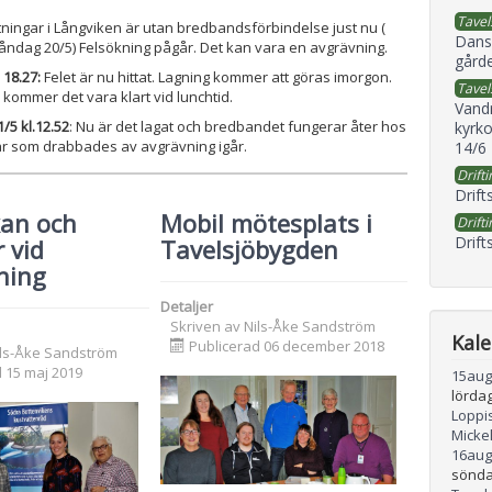
Tavel
utningar i Långviken är utan bredbandsförbindelse just nu (
Dans
måndag 20/5) Felsökning pågår. Det kan vara en avgrävning.
gård
 18.27:
Felet är nu hittat. Lagning kommer att göras imorgon.
Tavel
 kommer det vara klart vid lunchtid.
Vand
/5 kl.12.52
: Nu är det lagat och bredbandet fungerar åter hos
kyrko
ar som drabbades av avgrävning igår.
14/6
Drifti
Drift
an och
Mobil mötesplats i
Drifti
Drift
 vid
Tavelsjöbygden
ning
Detaljer
Skriven av
Nils-Åke Sandström
Kal
Publicerad 06 december 2018
ils-Åke Sandström
 15 maj 2019
15
aug
lördag
Loppis
Micke
16
aug
sönda