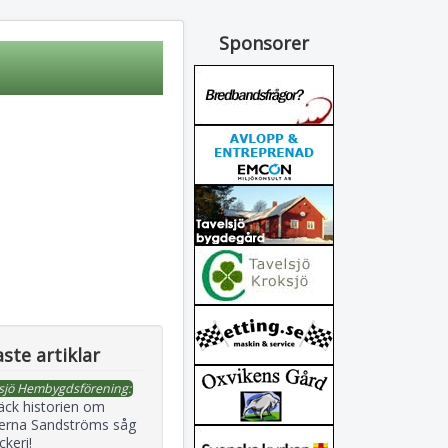
Sponsorer
ste artiklar
sjö Hembygdsförening:
äck historien om
erna Sandströms såg
ckeri!