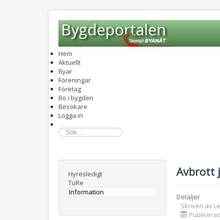
Hem
Aktuellt
Byar
Föreningar
Företag
Bo i bygden
Besökare
Logga in
sök...
Avbrott 
Hyresledigt
TuRe
Information
Detaljer
Skriven av
L
Publicerad