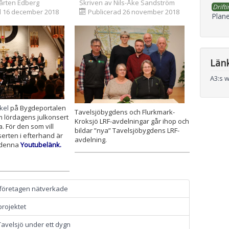
årten Edberg
Skriven av
Nils-Åke Sandström
Drifti
d 16 december 2018
Publicerad 26 november 2018
Plane
Län
A3:s 
ikel
på Bygdeportalen
Tavelsjöbygdens och Flurkmark-
om lördagens julkonsert
Kroksjö LRF-avdelningar går ihop och
a. För den som vill
bildar ”nya” Tavelsjöbygdens LRF-
erten i efterhand är
avdelning.
a denna
Youtubelänk.
företagen nätverkade
rojektet
 Tavelsjö under ett dygn