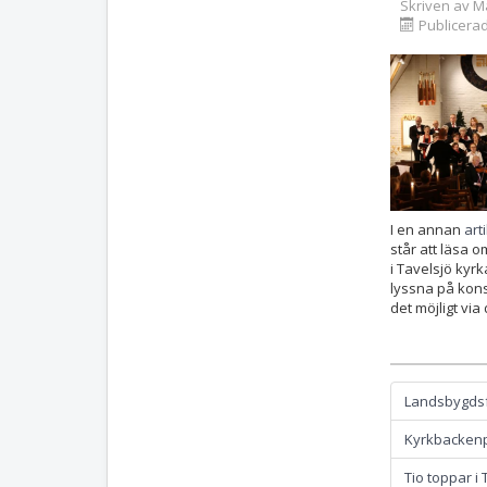
Skriven av
M
Publicera
I en annan
art
står att läsa 
i Tavelsjö kyrk
lyssna på kons
det möjligt vi
Landsbygds
Kyrkbackenp
Tio toppar i