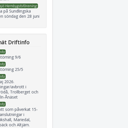
sjö Hembygdsförening:
a på Sundlingska
en söndag den 28 juni
ät Driftinfo
nfo:
störning 9/6
nfo:
störning 25/5
nfo:
aj 2026.
ingar/avbrott i
ödå, Trollberget och
eln-Ånäset
nfo:
ott som påverkat 15-
 anslutningar i
ikshall, Mariedal,
äck och Altjärn.