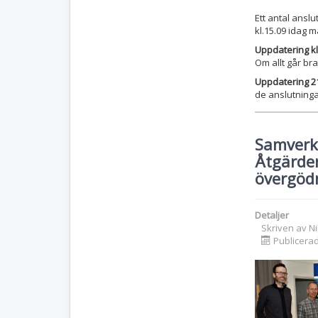
Ett antal ansl
kl.15.09 idag 
Uppdatering kl
Om allt går bra
Uppdatering 21
de anslutning
Samverk
Åtgärder
övergöd
Detaljer
Skriven av
N
Publicerad