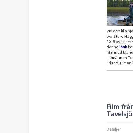
Vid den lilla s
bor Sture Häg
2018 byggt en 
denna
länk
kan
film med bland
sjömännen Tor
Erland. Filmen 
Film frå
Tavelsjö
Detaljer