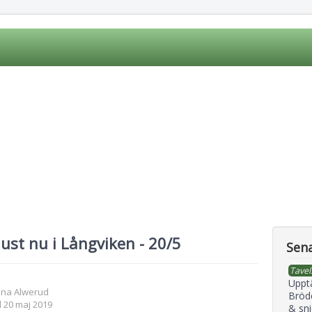
just nu i Långviken - 20/5
Sena
Tavel
Uppt
ena Alwerud
Bröd
 20 maj 2019
& sni