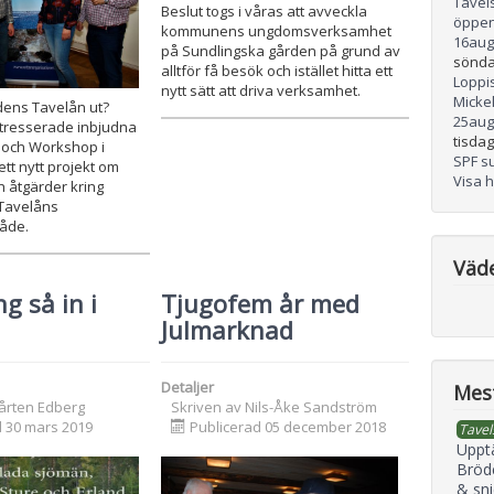
Tavel
Beslut togs i våras att avveckla
öppen
kommunens ungdomsverksamhet
16
aug
på Sundlingska gården på grund av
sönda
alltför få besök och istället hitta ett
Loppis
nytt sätt att driva verksamhet.
Micke
dens Tavelån ut?
25
aug
ntresserade inbjudna
tisdag
on och Workshop i
SPF s
ett nytt projekt om
Visa 
 åtgärder kring
 Tavelåns
åde.
Väd
g så in i
Tjugofem år med
Julmarknad
Detaljer
Mest
årten Edberg
Skriven av
Nils-Åke Sandström
d 30 mars 2019
Publicerad 05 december 2018
Tavel
Uppt
Bröd
& sni