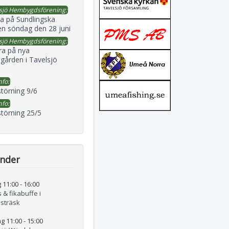
sjö Hembygdsförening:
a på Sundlingska
en söndag den 28 juni
sjö Hembygdsförening:
ra på nya
gården i Tavelsjö
nfo:
störning 9/6
nfo:
störning 25/5
ender
 11:00
-
16:00
 & fikabuffe i
lsträsk
g 11:00
-
15:00