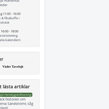
sjö Wärdshus
tider
g 11:00
-
16:00
 & fikabuffe i
lsträsk
 16:00
-
18:00
urströmming
hela kalendern
er
Väder Tavelsjö
 lästa artiklar
sjö Hembygdsförening:
äck historien om
erna Sandströms såg
ckeri!