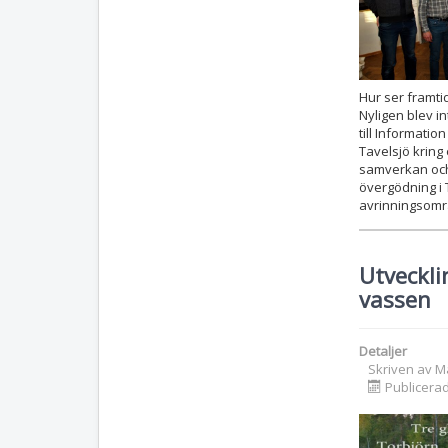
Hur ser framti
Nyligen blev i
till Informati
Tavelsjö kring 
samverkan och
övergödning i
avrinningsomr
Utvecklin
vassen
Detaljer
Skriven av
M
Publicera