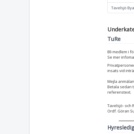
Tavelsjö By
Underkate
TuRe
Bli medlem i f
Se mer infoma
Privatpersoner
insats vid int
Mejla anmälan 
Betala sedan t
referenstext.
Tavelsjö- och 
Ordf. Göran Su
________
Hyresledi