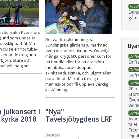
Tavel
Dans
gård
jön Survaln i Kvarnfors
glund som under år
Det var fin julstämning på
vassklipparbåt. Via
Byan
Sundlingska gårdens Julmarknad,
 du se en Youtube-
även om snön saknades. Ovanligt
 annat de tre glada
många, drygt 600 personer kom för
Drifti
björn, Sture och
Drift
att handla eller för att äta blöta
har Johline gjort.
(hembakat bröd doppad i
Drifti
skinkspad), skinka, och julgröt eller
Drift
bara för att få träffa trevliga
Drifti
människor och få uppleva verklig
20 m
julstämning.
Störn
Överr
Vind
n julkonsert i
"Nya"
Drifti
 kyrka 2018
Tavelsjöbygdens LRF
Avbr
talet
Fredr
Detaljer
Djupb