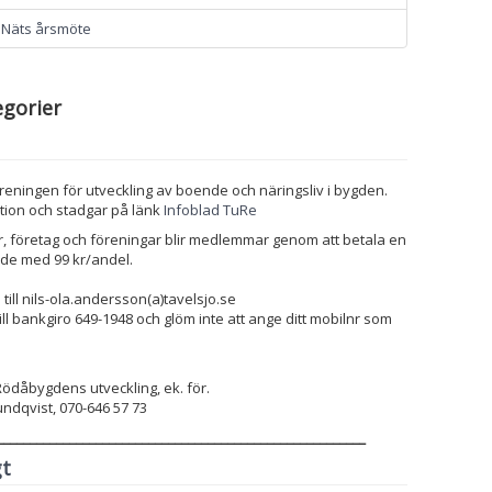
aNäts årsmöte
gorier
öreningen för utveckling av boende och näringsliv i bygden.
tion och stadgar på länk
Infoblad TuRe
, företag och föreningar blir medlemmar genom att betala en
räde med 99 kr/andel.
till nils-ola.andersson(a)tavelsjo.se
ill bankgiro 649-1948 och glöm inte att ange ditt mobilnr som
Rödåbygdens utveckling, ek. för.
ndqvist, 070-646 57 73
________________________________________________________
gt