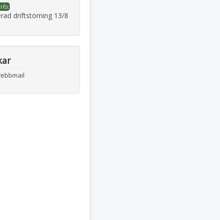
nfo:
rad driftstörning 13/8
kar
webbmail