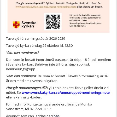
Tavelsjö församlingsråd år 2026-2029
Tavelsjö kyrka söndag 26 oktober kl. 12.30
Vem kan nomineras?
Den som är bosatt inom Umeå pastorat, är döpt, 18 år och medlem
i Svenska kyrkan. Behöver inte tillhöra någon politisk
nomineringsgrupp.
Vem kan nominera
? Du som är bosatt i Tavelsjö församling, är 16
år och medlem i Svenska kyrkan.
Hur går nomineringen till?
Fyll i en blankett i förväg eller direkt vid
mötet. Se
www.svenskakyrkan.se/umea/oppet-nomineringsmote
eller skanna qr-koden.
För med info: Kontakta nuvarande ordförande Monika
Sandström, tel 070-559 03 17
Ävenpdf som kan laddas ned
här.