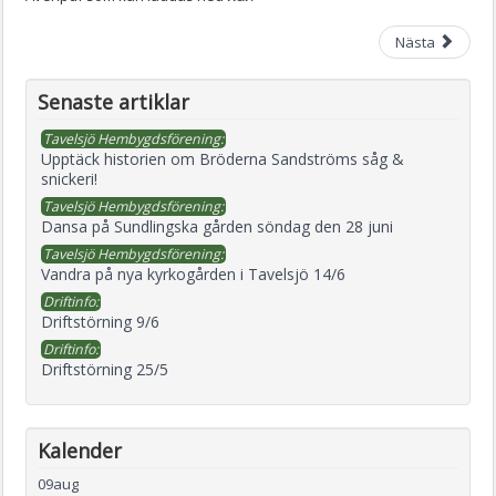
Nästa
Senaste artiklar
Tavelsjö Hembygdsförening:
Upptäck historien om Bröderna Sandströms såg &
snickeri!
Tavelsjö Hembygdsförening:
Dansa på Sundlingska gården söndag den 28 juni
Tavelsjö Hembygdsförening:
Vandra på nya kyrkogården i Tavelsjö 14/6
Driftinfo:
Driftstörning 9/6
Driftinfo:
Driftstörning 25/5
Kalender
09
aug