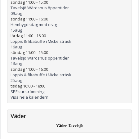
söndag 11:00
-
15:00
Tavelsjö Wärdshus öppentider
09
aug
söndag 11:00
-
16:00
Hembygdsdag med drag
15
aug
lördag 11:00
-
16:00
Loppis & fikabuffe i Mickelsträsk
16
aug
söndag 11:00
-
15:00
Tavelsjö Wärdshus öppentider
16
aug
söndag 11:00
-
16:00
Loppis & fikabuffe i Mickelsträsk
25
aug
tisdag 16:00
-
18:00
SPF surströmming
Visa hela kalendern
Väder
Väder Tavelsjö