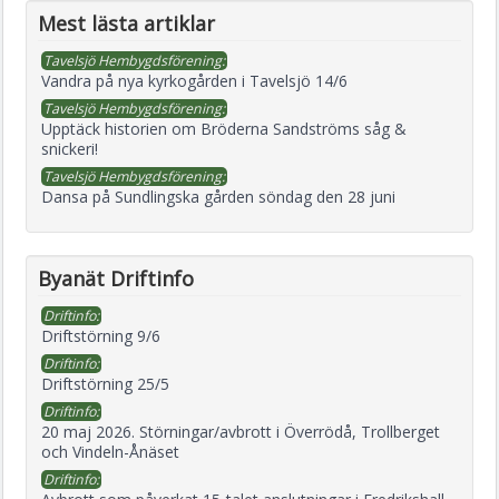
Mest lästa artiklar
Tavelsjö Hembygdsförening:
Vandra på nya kyrkogården i Tavelsjö 14/6
Tavelsjö Hembygdsförening:
Upptäck historien om Bröderna Sandströms såg &
snickeri!
Tavelsjö Hembygdsförening:
Dansa på Sundlingska gården söndag den 28 juni
Byanät Driftinfo
Driftinfo:
Driftstörning 9/6
Driftinfo:
Driftstörning 25/5
Driftinfo:
20 maj 2026. Störningar/avbrott i Överrödå, Trollberget
och Vindeln-Ånäset
Driftinfo: