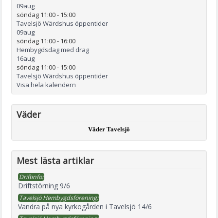
09
aug
söndag 11:00
-
15:00
Tavelsjö Wärdshus öppentider
09
aug
söndag 11:00
-
16:00
Hembygdsdag med drag
16
aug
söndag 11:00
-
15:00
Tavelsjö Wärdshus öppentider
Visa hela kalendern
Väder
Väder Tavelsjö
Mest lästa artiklar
Driftinfo:
Driftstörning 9/6
Tavelsjö Hembygdsförening:
Vandra på nya kyrkogården i Tavelsjö 14/6