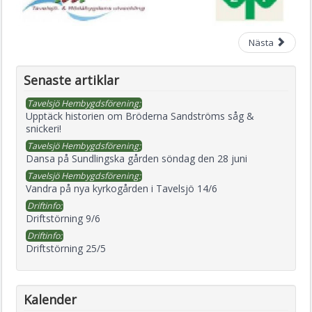
Nästa
Senaste artiklar
Tavelsjö Hembygdsförening:
Upptäck historien om Bröderna Sandströms såg &
snickeri!
Tavelsjö Hembygdsförening:
Dansa på Sundlingska gården söndag den 28 juni
Tavelsjö Hembygdsförening:
Vandra på nya kyrkogården i Tavelsjö 14/6
Driftinfo:
Driftstörning 9/6
Driftinfo:
Driftstörning 25/5
Kalender