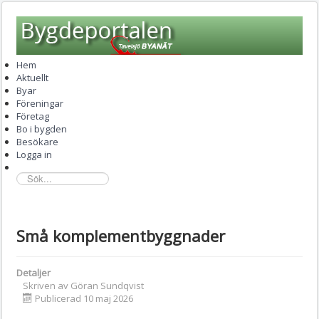
Hem
Aktuellt
Byar
Föreningar
Företag
Bo i bygden
Besökare
Logga in
sök...
Små komplementbyggnader
Detaljer
Skriven av
Göran Sundqvist
Publicerad 10 maj 2026