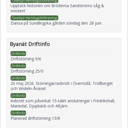
Tavelsjö Hembygdsförening:
Upptäck historien om Bröderna Sandströms såg &
snickeri!
Tavelsjö Hembygdsförening:
Dansa på Sundlingska gården söndag den 28 juni
Byanät Driftinfo
Driftinfo:
Driftstörning 9/6
Driftinfo:
Driftstörning 25/5
Driftinfo:
20 maj 2026. Störningar/avbrott i Överrödå, Trollberget
och Vindeln-Ånäset
Driftinfo:
Avbrott som påverkat 15-talet anslutningar i Fredrikshall,
Mariedal, Djupbäck och Altjärn.
Driftinfo:
Planerad driftstörning 13/8