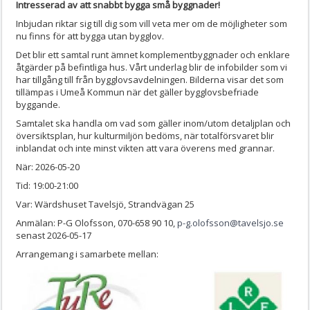
Intresserad av att snabbt bygga små byggnader!
Inbjudan riktar sig till dig som vill veta mer om de möjligheter som
nu finns för att bygga utan bygglov.
Det blir ett samtal runt ämnet komplementbyggnader och enklare
åtgärder på befintliga hus. Vårt underlag blir de infobilder som vi
har tillgång till från bygglovsavdelningen. Bilderna visar det som
tillämpas i Umeå Kommun när det gäller bygglovsbefriade
byggande.
Samtalet ska handla om vad som gäller inom/utom detaljplan och
översiktsplan, hur kulturmiljön bedöms, när totalförsvaret blir
inblandat och inte minst vikten att vara överens med grannar.
När: 2026-05-20
Tid: 19:00-21:00
Var: Wärdshuset Tavelsjö, Strandvägan 25
Anmälan: P-G Olofsson, 070-658 90 10,
p-g.olofsson@tavelsjo.se
senast 2026-05-17
Arrangemang i samarbete mellan: