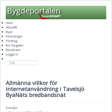
Hem
Aktuellt
Byar
Föreningar
Företag
Bo i bygden
Besökare
Logga in
sök...
Allmänna villkor för
internetanvändning i Tavelsjö
ByaNäts bredbandsnät
Detaljer