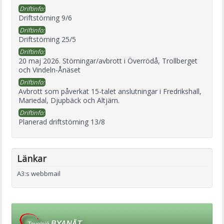
Driftinfo:
Driftstörning 9/6
Driftinfo:
Driftstörning 25/5
Driftinfo:
20 maj 2026. Störningar/avbrott i Överrödå, Trollberget
och Vindeln-Ånäset
Driftinfo:
Avbrott som påverkat 15-talet anslutningar i Fredrikshall,
Mariedal, Djupbäck och Altjärn.
Driftinfo:
Planerad driftstörning 13/8
Länkar
A3:s webbmail