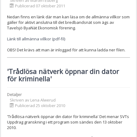
Skriven av
Mårten Edberg
Publicerad 07 oktober 2011
Nedan finns en länk där man kan läsa om de allmänna villkor som
gäller för aktivt anslutna till det bredbandsnät som ägs av
Tavelsjö ByaNät Ekonomisk förening.
Länk till allmänna villkor (pdf-fil)
OBS! Det krävs att man är inloggad för att kunna ladda ner filen.
'Trådlösa nätverk öppnar din dator
för kriminella'
Detaljer
Skriven av
Lena Alwerud
Publicerad 25 oktober 2010
'Trådlösa nätverk öppnar din dator för kriminella' Det menar SVTs
Uppdrag granskning i ett program som sändes den 13 oktober
2010.