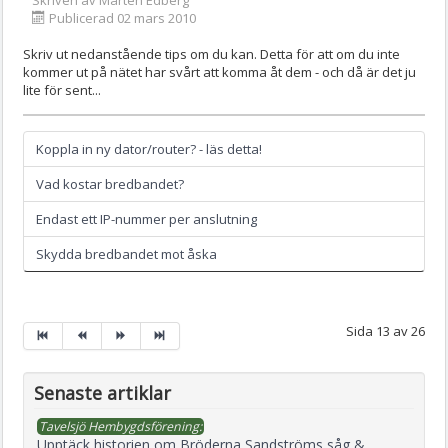
Skriven av
Mårten Edberg
Publicerad 02 mars 2010
Skriv ut nedanstående tips om du kan. Detta för att om du inte
kommer ut på nätet har svårt att komma åt dem - och då är det ju
lite för sent...
Koppla in ny dator/router? - läs detta!
Vad kostar bredbandet?
Endast ett IP-nummer per anslutning
Skydda bredbandet mot åska
Sida 13 av 26
Senaste artiklar
Tavelsjö Hembygdsförening:
Upptäck historien om Bröderna Sandströms såg &