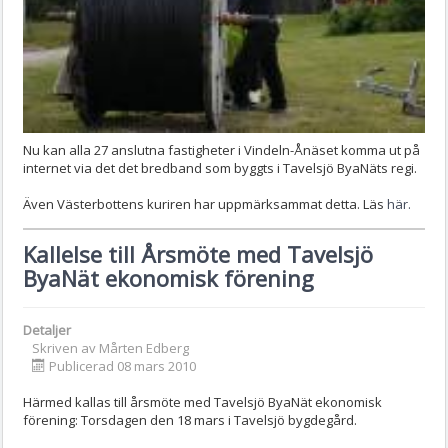
Nu kan alla 27 anslutna fastigheter i Vindeln-Ånäset komma ut på
internet via det det bredband som byggts i Tavelsjö ByaNäts regi.
Även Västerbottens kuriren har uppmärksammat detta. Läs
här.
Kallelse till Årsmöte med Tavelsjö
ByaNät ekonomisk förening
Detaljer
Skriven av
Mårten Edberg
Publicerad 08 mars 2010
Härmed kallas till årsmöte med Tavelsjö ByaNät ekonomisk
förening: Torsdagen den 18 mars i Tavelsjö bygdegård.