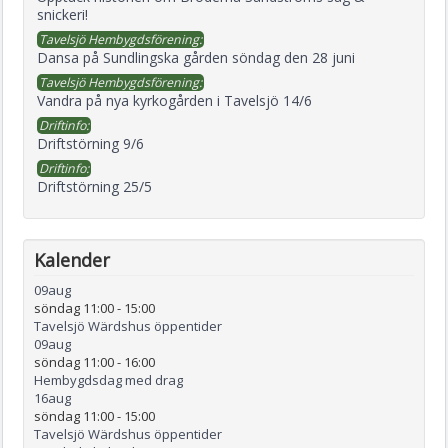
snickeri!
Tavelsjö Hembygdsförening:
Dansa på Sundlingska gården söndag den 28 juni
Tavelsjö Hembygdsförening:
Vandra på nya kyrkogården i Tavelsjö 14/6
Driftinfo:
Driftstörning 9/6
Driftinfo:
Driftstörning 25/5
Kalender
09
aug
söndag 11:00
-
15:00
Tavelsjö Wärdshus öppentider
09
aug
söndag 11:00
-
16:00
Hembygdsdag med drag
16
aug
söndag 11:00
-
15:00
Tavelsjö Wärdshus öppentider