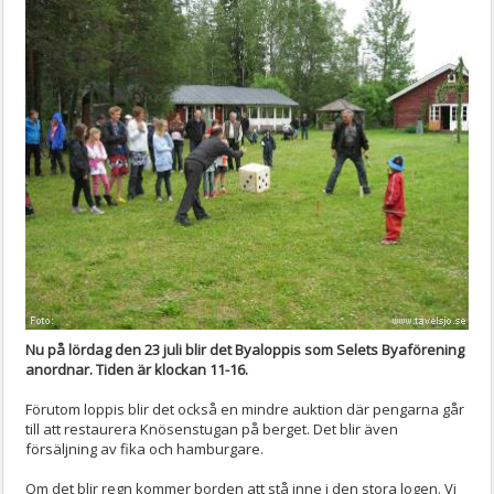
Nu på lördag den 23 juli blir det Byaloppis som Selets Byaförening
anordnar. Tiden är klockan 11-16.
Förutom loppis blir det också en mindre auktion där pengarna går
till att restaurera Knösenstugan på berget. Det blir även
försäljning av fika och hamburgare.
Om det blir regn kommer borden att stå inne i den stora logen. Vi