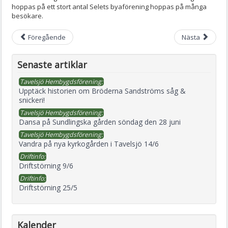
hoppas på ett stort antal Selets byaförening hoppas på många
besökare.
Föregående
Nästa
Senaste artiklar
Tavelsjö Hembygdsförening:
Upptäck historien om Bröderna Sandströms såg &
snickeri!
Tavelsjö Hembygdsförening:
Dansa på Sundlingska gården söndag den 28 juni
Tavelsjö Hembygdsförening:
Vandra på nya kyrkogården i Tavelsjö 14/6
Driftinfo:
Driftstörning 9/6
Driftinfo:
Driftstörning 25/5
Kalender