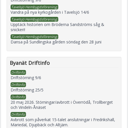
Tavelsjö Hembygdsförening:
Vandra på nya kyrkogården i Tavelsjö 14/6
Tavelsjö Hembygdsförening:
Upptäck historien om Bröderna Sandströms såg &
snickeri!
Tavelsjö Hembygdsförening:
Dansa på Sundlingska gården söndag den 28 juni
Byanät Driftinfo
Driftinfo:
Driftstörning 9/6
Driftinfo:
Driftstörning 25/5
Driftinfo:
20 maj 2026. Störningar/avbrott i Överrödå, Trollberget
och Vindeln-Ånäset
Driftinfo:
Avbrott som påverkat 15-talet anslutningar i Fredrikshall,
Mariedal, Djupbäck och Altjärn.