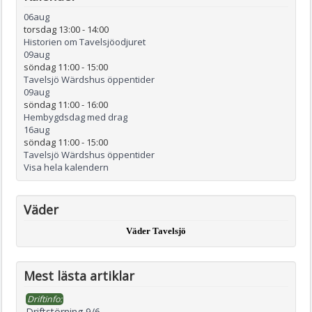
06
aug
torsdag 13:00
-
14:00
Historien om Tavelsjöodjuret
09
aug
söndag 11:00
-
15:00
Tavelsjö Wärdshus öppentider
09
aug
söndag 11:00
-
16:00
Hembygdsdag med drag
16
aug
söndag 11:00
-
15:00
Tavelsjö Wärdshus öppentider
Visa hela kalendern
Väder
Väder Tavelsjö
Mest lästa artiklar
Driftinfo:
Driftstörning 9/6