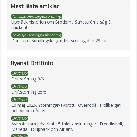
Mest lästa artiklar
Tavelsjö Hembygdsförening:
Upptäck historien om Bröderna Sandströms såg &
snickeri!
Tavelsjö Hembygdsförening:
Dansa på Sundlingska gården söndag den 28 juni
Byanät Driftinfo
Driftinfo:
Driftstörning 9/6
Driftinfo:
Driftstörning 25/5
Driftinfo:
20 maj 2026. Störningar/avbrott i Överrödå, Trollberget
och Vindeln-Ånäset
Driftinfo:
Avbrott som påverkat 15-talet anslutningar i Fredrikshall,
Mariedal, Djupbäck och Altjärn.
Driftinfo: