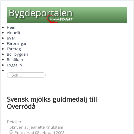
Hem
Aktuellt
Byar
Föreningar
Företag
Bo i bygden
Besökare
Logga in
sök...
Svensk mjölks guldmedalj till
Överrödå
Detaljer
Skriven av
Jeanette Knutstam
Publicerad 08 februari 2008