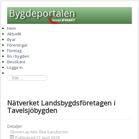
Hem
Aktuellt
Byar
Föreningar
Företag
Bo i bygden
Besökare
Logga in
sök...
Nätverket Landsbygdsföretagen i
Tavelsjöbygden
Detaljer
Skriven av
Nils-Åke Sandström
Publicerad 22 april 2018