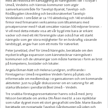
med att redovisa en kartläggning av näringslivet i de 110 byar i
Umeå, Vindelns och Vännäs kommuner som utgör
samverkansområde för Tavelsjö Byanät, Tavelsjö- och
Rödåbygden Utveckling och besöksnätverket Tavelsjö-
Vindelälven. I området är ca 110 aktiebolag och 140 enskilda
firmor med firmanamn verksamma som tillsammans med
privatpersoner med F-skatt omsätter nästan 500 miljoner kronor. -
Vi vill med detta initiativ visa att vår bygd inte bara är erkänt
vacker och med ett rikt föreningsliv utan också har ett starkt
näringsliv som ger stora möjligheter för en livskraftig, växande
landsbygd, angav han som ett motiv för nätverket.
Peter Juneblad, chef för Umeå Näringsliv, berättade om den
mycket kraftiga expansion som kännetecknar näringslivet i
kommunen och de utmaningar som måste hanteras i form av brist
på kompetens, bostäder och lokaler.
Angela Ekman-Nätt och Helena Lundgren, ordförande i
Företagarna i Umeå respektive Vindeln fanns på plats och
informerade om medlemskap i organisationen och om kommande
aktiviteter. Just nu pågår diskussioner om en satsning för att
stärka tillväxten i pendlarstråket Umeå – Vindeln.
Tre snabba företagspresentationer hanns också med. Jerry
Nilsson berättade om anrika ON-Åkeri med bl. a sex mjölkbilar
som rullar dygnet inom ett stort geografiskt område. Marie Baudin
berättade om nystartade Tavelsjö Gårdsmusteri på Liden och