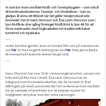
Vi som bor inom området Rödå- och Tavelsjöbygden – som också
till besöksdestinationen Tavelsjö- och Vindelälven – kan nu
glädjas åt ännu ett tillskott när det gäller lokalproducerade
livsmedel. Det är Hans Olovsson och Åsa Lavin Olovsson som i
byn Rödånäs drar igång företaget Rödå Bröd & Spis AB för att
förse marknaden med högkvalitativt och traditionellt bakat
tunnbröd och mjukkaka.
-----
Under besöket gjordes även en kortare film som på svenska kan
ses
här
.
En med engelsk textning kan ses
här
. Dela gärna (klicka
till exempel på Facebook-länken längst ned).
-----
Hans Olovsson har över 30 år i restaurangbranschen, senast som
kökschef på Rex inne i Umeå. Åsa Lavin Olovsson har en
bakgrund inom livsmedelssäkerhet, där de senaste 25 åren
tillbringats på Umeå universitet där hon undervisat inom området.
Deras samlade erfarenheter tror de betyder mycket för
möjligheten att lyckas med den stora satsningen.