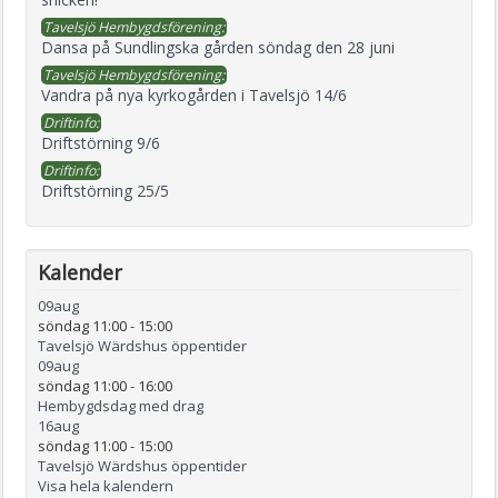
Tavelsjö Hembygdsförening:
Dansa på Sundlingska gården söndag den 28 juni
Tavelsjö Hembygdsförening:
Vandra på nya kyrkogården i Tavelsjö 14/6
Driftinfo:
Driftstörning 9/6
Driftinfo:
Driftstörning 25/5
Kalender
09
aug
söndag 11:00
-
15:00
Tavelsjö Wärdshus öppentider
09
aug
söndag 11:00
-
16:00
Hembygdsdag med drag
16
aug
söndag 11:00
-
15:00
Tavelsjö Wärdshus öppentider
Visa hela kalendern