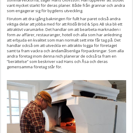
sommarveckorna, säger Hans Olovsson. Han upplever att stödet
varit mycket starkt för deras planer. Både från grannar och andra
som engagerar sig för bygdens utveckling.
Förutom att dra igång bakningen för fullt har paret också andra
viktiga delar att jobba med för att Rödå Bröd & Spis AB ska bli ett
attraktivt varumärke. Det handlar om att bearbeta marknaden i
form av affärer, restauranger, hotell och alla som har anledning
att erbjuda en kvalitet som man normalt sett inte får tag på. Det
handlar också om att utveckla en attraktiv logga för företaget
samt ta fram vackra och ändamålsenliga förpackningar. Som alla
andra företag inom denna nich planerar de också ta fram en
”berättelse” som beskriver vad Hans och Åsa och deras
gemensamma företag står för.