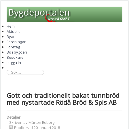
Hem
Aktuellt
Byar
Föreningar
Företag
Bo i bygden
Besökare
Logga in
sök...
Gott och traditionellt bakat tunnbröd
med nystartade Rödå Bröd & Spis AB
Detaljer
Skriven av
Mårten Edberg
Publicerad 20 januari 2018