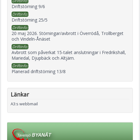
Driftinfo:
Driftstörning 9/6
Driftinfo:
Driftstörning 25/5
Driftinfo:
20 maj 2026. Störningar/avbrott i Överrödå, Trollberget
och Vindeln-Ånäset
Driftinfo:
Avbrott som påverkat 15-talet anslutningar i Fredrikshall,
Mariedal, Djupbäck och Altjärn.
Driftinfo:
Planerad driftstörning 13/8
Länkar
A3:s webbmail