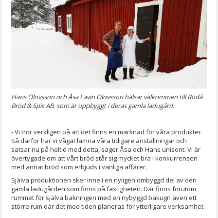
Hans Olovsson och Åsa Lavin Olovsson hälsar välkommen till Rödå
Bröd & Spis AB, som är uppbyggt i deras gamla ladugård.
- Vi tror verkligen på att det finns en marknad för våra produkter.
Så därför har vi vågat lämna våra tidigare anställningar och
satsar nu på heltid med detta, säger Åsa och Hans unisont. Vi är
övertygade om att vårt bröd står sig mycket bra i konkurrensen
med annat bröd som erbjuds i vanliga affärer.
Själva produktionen sker inne i en nyligen ombyggd del av den
gamla ladugården som finns på fastigheten. Där finns förutom
rummet för själva bakningen med en nybyggd bakugn även ett
större rum där det med tiden planeras för ytterligare verksamhet.