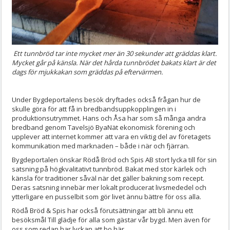
Ett tunnbröd tar inte mycket mer än 30 sekunder att gräddas klart.
Mycket går på känsla. När det hårda tunnbrödet bakats klart är det
dags för mjukkakan som gräddas på eftervärmen.
Under Bygdeportalens besök dryftades också frågan hur de
skulle göra för att få in bredbandsuppkopplingen in i
produktionsutrymmet. Hans och Åsa har som så många andra
bredband genom Tavelsjö ByaNät ekonomisk förening och
upplever att internet kommer att vara en viktig del av företagets
kommunikation med marknaden – både i när och fjärran.
Bygdeportalen önskar Rödå Bröd och Spis AB stort lycka till för sin
satsning på högkvalitativt tunnbröd. Bakat med stor kärlek och
känsla för traditioner såväl när det gäller bakning som recept.
Deras satsning innebär mer lokalt producerat livsmededel och
ytterligare en pusselbit som gör livet ännu bättre för oss alla.
Rödå Bröd & Spis har också förutsättningar att bli ännu ett
besöksmål Till glädje för alla som gästar vår bygd. Men även för
oss som redan har lyckan att bo här.