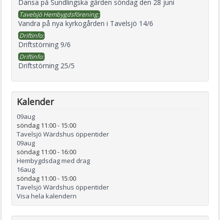
Dansa på Sundlingska gården söndag den 28 juni
Tavelsjö Hembygdsförening:
Vandra på nya kyrkogården i Tavelsjö 14/6
Driftinfo:
Driftstörning 9/6
Driftinfo:
Driftstörning 25/5
Kalender
09
aug
söndag 11:00
-
15:00
Tavelsjö Wärdshus öppentider
09
aug
söndag 11:00
-
16:00
Hembygdsdag med drag
16
aug
söndag 11:00
-
15:00
Tavelsjö Wärdshus öppentider
Visa hela kalendern