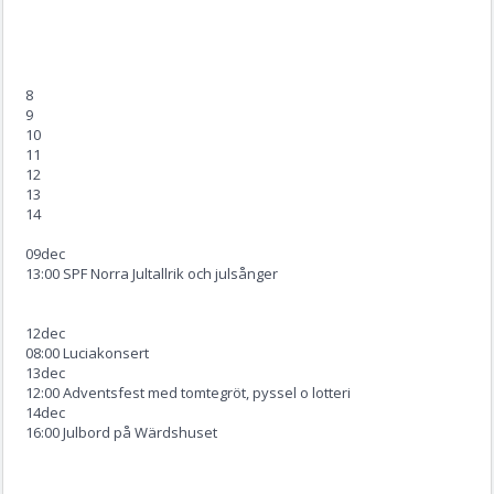
8
9
10
11
12
13
14
09
dec
13:00 SPF Norra Jultallrik och julsånger
12
dec
08:00 Luciakonsert
13
dec
12:00 Adventsfest med tomtegröt, pyssel o lotteri
14
dec
16:00 Julbord på Wärdshuset