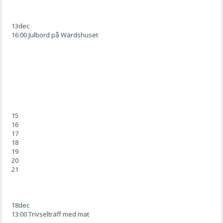
13
dec
16:00 Julbord på Wärdshuset
15
16
17
18
19
20
21
18
dec
13:00 Trivselträff med mat