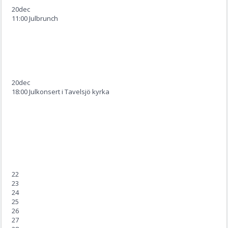
20
dec
11:00 Julbrunch
20
dec
18:00 Julkonsert i Tavelsjö kyrka
22
23
24
25
26
27