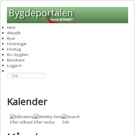
Hem
Aktuellt
Byar
Föreningar
Företag
Bo i bygden
Besökare
Logga in
sök...
Kalender
Efter månad
Efter vecka
Sök