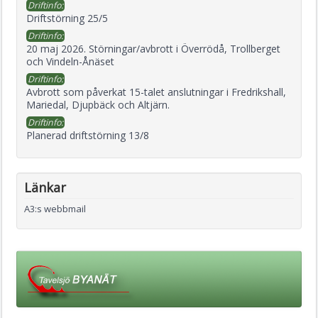
Driftinfo:
Driftstörning 25/5
Driftinfo:
20 maj 2026. Störningar/avbrott i Överrödå, Trollberget
och Vindeln-Ånäset
Driftinfo:
Avbrott som påverkat 15-talet anslutningar i Fredrikshall,
Mariedal, Djupbäck och Altjärn.
Driftinfo:
Planerad driftstörning 13/8
Länkar
A3:s webbmail