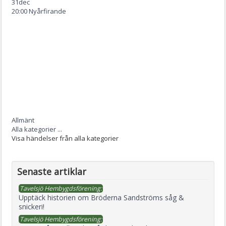
31
dec
20:00 Nyårfirande
Allmänt
Alla kategorier ...
Visa händelser från alla kategorier
Senaste artiklar
Tavelsjö Hembygdsförening:
Upptäck historien om Bröderna Sandströms såg &
snickeri!
Tavelsjö Hembygdsförening: