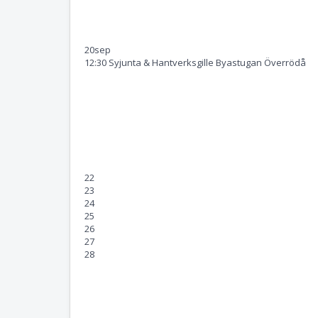
20
sep
12:30 Syjunta & Hantverksgille Byastugan Överrödå
22
23
24
25
26
27
28