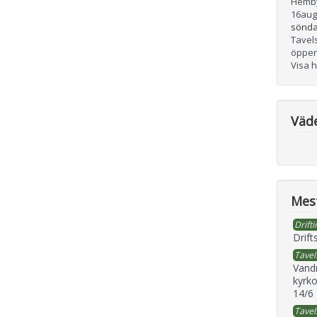
Hemb
16
aug
sönda
Tavel
öppen
Visa 
Väd
Mest
Drifti
Drift
Tavel
Vand
kyrko
14/6
Tavel