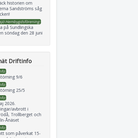
äck historien om
erna Sandströms såg
ckeri!
sjö Hembygdsförening:
a på Sundlingska
en söndag den 28 juni
ät Driftinfo
nfo:
störning 9/6
nfo:
störning 25/5
nfo:
aj 2026.
ingar/avbrott i
ödå, Trollberget och
eln-Ånäset
nfo:
ott som påverkat 15-