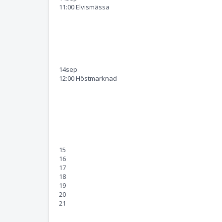
11:00 Elvismässa
14
sep
12:00 Höstmarknad
15
16
17
18
19
20
21