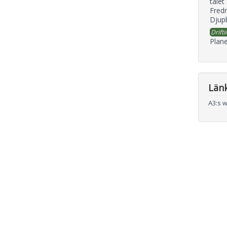
talet
Fredr
Djupb
Drifti
Plane
Län
A3:s 