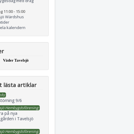
ygdsdag med drag
g 11:00
-
15:00
sjö Wärdshus
tider
hela kalendern
er
Väder Tavelsjö
 lästa artiklar
nfo:
störning 9/6
sjö Hembygdsförening:
ra på nya
gården i Tavelsjö
sjö Hembygdsförening: