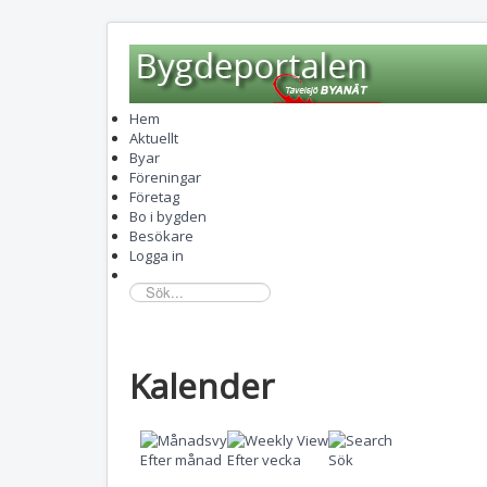
Hem
Aktuellt
Byar
Föreningar
Företag
Bo i bygden
Besökare
Logga in
sök...
Kalender
Efter månad
Efter vecka
Sök