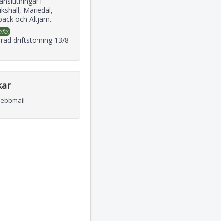
 anslutningar i
ikshall, Mariedal,
äck och Altjärn.
nfo:
rad driftstörning 13/8
kar
webbmail