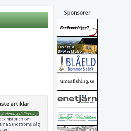
Sponsorer
ste artiklar
sjö Hembygdsförening:
äck historien om
erna Sandströms såg
ckeri!