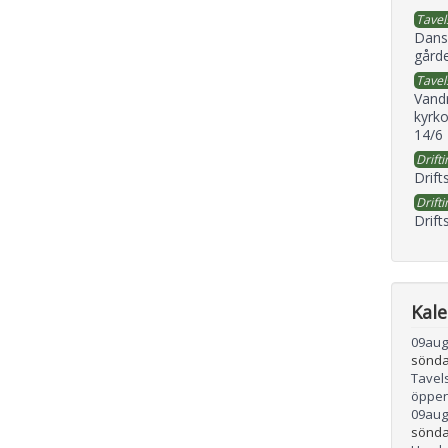
Tavel
Dans
gård
Tavel
Vand
kyrko
14/6
Drifti
Drift
Drifti
Drift
Kal
09
aug
sönda
Tavel
öppen
09
aug
sönda