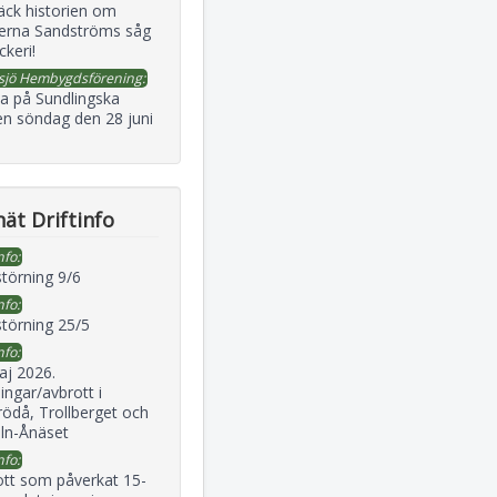
äck historien om
erna Sandströms såg
ckeri!
sjö Hembygdsförening:
a på Sundlingska
en söndag den 28 juni
ät Driftinfo
nfo:
störning 9/6
nfo:
störning 25/5
nfo:
aj 2026.
ingar/avbrott i
ödå, Trollberget och
eln-Ånäset
nfo:
ott som påverkat 15-