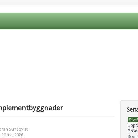
mplementbyggnader
Sena
Tavel
Uppt
öran Sundqvist
Bröd
 10 maj 2026
& sni