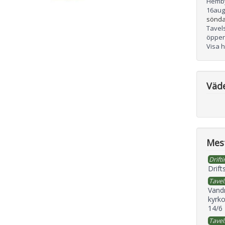
Hemb
16
aug
sönda
Tavel
öppen
Visa 
Väd
Mest
Drifti
Drift
Tavel
Vand
kyrko
14/6
Tavel