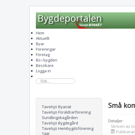
Hem
Aktuellt
Byar
Föreningar
Företag
Bo i bygden
Besökare
Logga in
sök...
Små ko
Tavelsjö Byanät
Tavelsjö Föräldrarförening
Sundlingskagården
Detaljer
Tavelsjö Bygdegård
Skriven av
G
Tavelsjö Hembygdsförening
Publicerad
TAIK