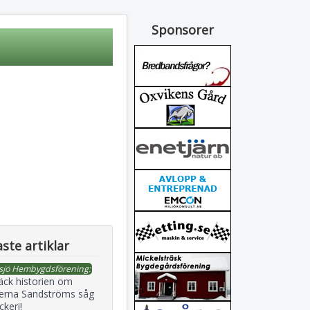
Sponsorer
ste artiklar
sjö Hembygdsförening:
äck historien om
erna Sandströms såg
ckeri!