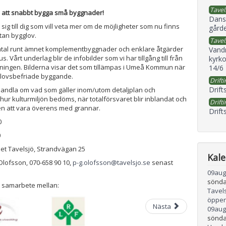
Tavel
v att snabbt bygga små byggnader!
Dans
 sig till dig som vill veta mer om de möjligheter som nu finns
gård
utan bygglov.
Tavel
samtal runt ämnet komplementbyggnader och enklare åtgärder
Vand
us. Vårt underlag blir de infobilder som vi har tillgång till från
kyrko
ningen. Bilderna visar det som tillämpas i Umeå Kommun när
14/6
glovsbefriade byggande.
Drifti
Drift
handla om vad som gäller inom/utom detaljplan och
 hur kulturmiljön bedöms, när totalförsvaret blir inblandat och
Drifti
ten att vara överens med grannar.
Drift
0
0
et Tavelsjö, Strandvägan 25
Kal
lofsson, 070-658 90 10,
p-g.olofsson@tavelsjo.se
senast
09
aug
sönda
 samarbete mellan:
Tavel
öppen
Nästa
09
aug
sönda