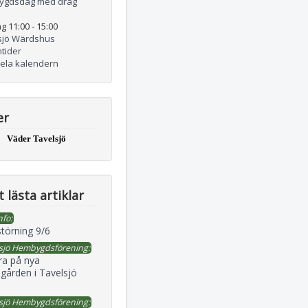
ygdsdag med drag
g 11:00
-
15:00
sjö Wärdshus
tider
hela kalendern
er
Väder Tavelsjö
 lästa artiklar
nfo:
störning 9/6
sjö Hembygdsförening:
ra på nya
gården i Tavelsjö
sjö Hembygdsförening: