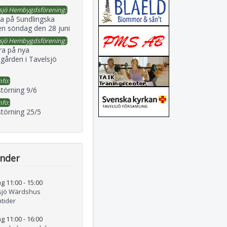
sjö Hembygdsförening:
a på Sundlingska
en söndag den 28 juni
sjö Hembygdsförening:
ra på nya
gården i Tavelsjö
nfo:
störning 9/6
nfo:
störning 25/5
ender
g 11:00
-
15:00
sjö Wärdshus
tider
g 11:00
-
16:00