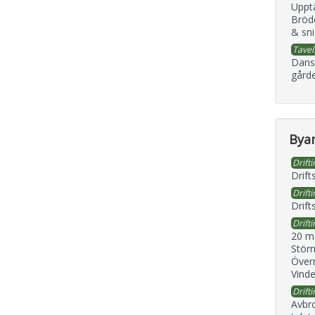
Uppt
Bröd
& sni
Tavel
Dans
gård
Byan
Drifti
Drift
Drifti
Drift
Drifti
20 m
Störn
Överr
Vind
Drifti
Avbr