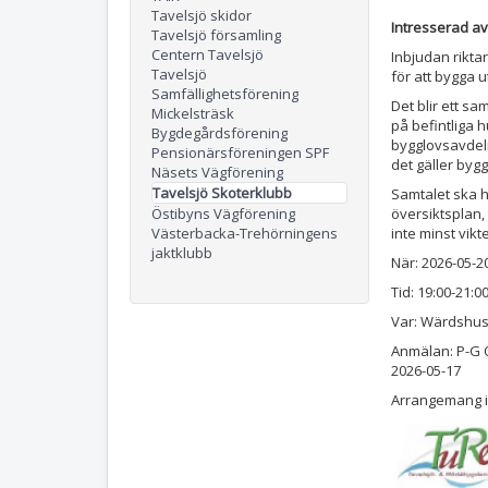
Tavelsjö skidor
Intresserad a
Tavelsjö församling
Centern Tavelsjö
Inbjudan riktar
Tavelsjö
för att bygga 
Samfällighetsförening
Det blir ett 
Mickelsträsk
på befintliga h
Bygdegårdsförening
bygglovsavdel
Pensionärsföreningen SPF
det gäller byg
Näsets Vägförening
Tavelsjö Skoterklubb
Samtalet ska 
Östibyns Vägförening
översiktsplan,
Västerbacka-Trehörningens
inte minst vik
jaktklubb
När: 2026-05-2
Tid: 19:00-21:0
Var: Wärdshus
Anmälan: P-G O
2026-05-17
Arrangemang i