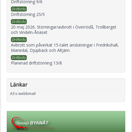
Driftstörning 9/6
Driftinfo:
Driftstörning 25/5
Driftinfo:
20 maj 2026. Störningar/avbrott i Överrödå, Trollberget
och Vindeln-Ånäset
Driftinfo:
Avbrott som påverkat 15-talet anslutningar i Fredrikshall,
Mariedal, Djupbäck och Altjärn.
Driftinfo:
Planerad driftstörning 13/8
Länkar
A3:s webbmail