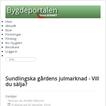
Hem
Aktuellt
Byar
Föreningar
Företag
Bo i bygden
Besökare
Logga in
sök...
Sundlingska gårdens julmarknad - Vill
du sälja?
Detaljer
Skriven av
Anette Nilsson
Publicerad 02 oktober 2010