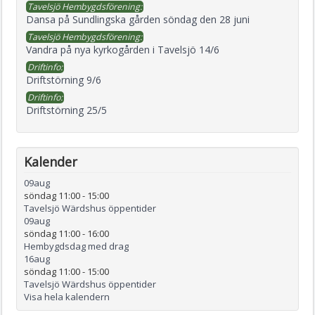
Tavelsjö Hembygdsförening:
Dansa på Sundlingska gården söndag den 28 juni
Tavelsjö Hembygdsförening:
Vandra på nya kyrkogården i Tavelsjö 14/6
Driftinfo:
Driftstörning 9/6
Driftinfo:
Driftstörning 25/5
Kalender
09
aug
söndag 11:00
-
15:00
Tavelsjö Wärdshus öppentider
09
aug
söndag 11:00
-
16:00
Hembygdsdag med drag
16
aug
söndag 11:00
-
15:00
Tavelsjö Wärdshus öppentider
Visa hela kalendern