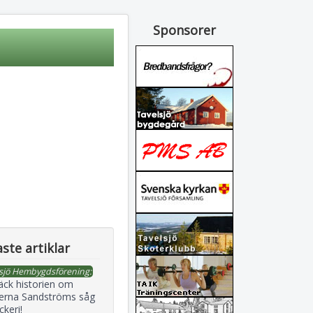
Sponsorer
ste artiklar
sjö Hembygdsförening:
äck historien om
erna Sandströms såg
ckeri!