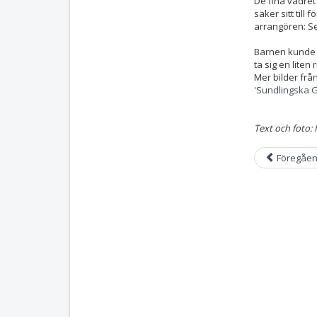
De fina vädret 
säker sitt till
arrangören: Se
Barnen kunde o
ta sig en liten
Mer bilder fr
'Sundlingska
Text och foto:
Föregåe