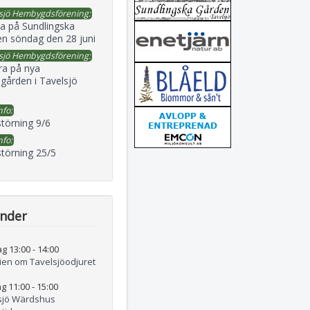
sjö Hembygdsförening:
a på Sundlingska
en söndag den 28 juni
sjö Hembygdsförening:
ra på nya
gården i Tavelsjö
nfo:
störning 9/6
nfo:
störning 25/5
ender
ag 13:00
-
14:00
rien om Tavelsjöodjuret
g 11:00
-
15:00
sjö Wärdshus