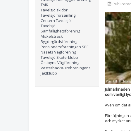
Publicera
TAIK
Tavelsjö skidor
Tavelsjö församling
Centern Tavelsjö
Tavelsjö
Samfällighetsförening
Mickelsträsk
Bygdegårdsförening
Pensionärsföreningen SPF
Näsets Vägförening
Tavelsjö Skoterklubb
Östibyns Vägförening
Västerbacka-Trehörningens
jaktklubb
Julmarknaden 
som vanligt lyc
Även om det är 
Försäljningen a
och mycket anna