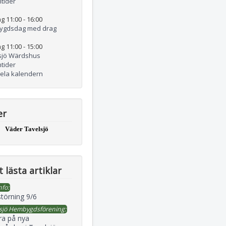
tider
g 11:00
-
16:00
ygdsdag med drag
g 11:00
-
15:00
sjö Wärdshus
tider
hela kalendern
er
Väder Tavelsjö
 lästa artiklar
nfo:
störning 9/6
sjö Hembygdsförening:
ra på nya