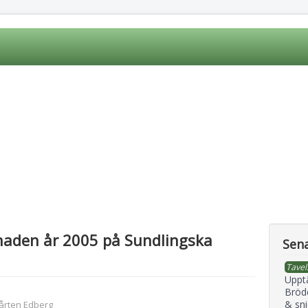
naden år 2005 på Sundlingska
Sena
Tavel
Uppt
Bröd
& sni
årten Edberg