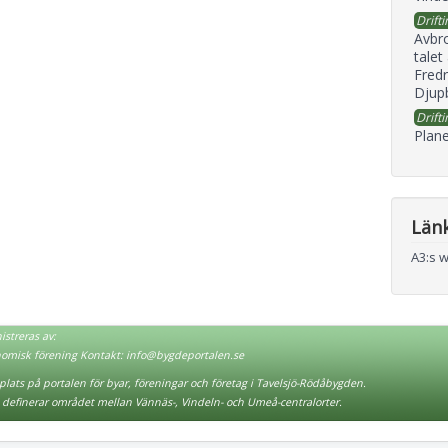
Drifti
Avbr
talet
Fredr
Djupb
Drifti
Plane
Län
A3:s 
streras av:
nomisk förening Kontakt:
info@bygdeportalen.se
lats på portalen för byar, föreningar och företag i Tavelsjö-Rödåbygden.
definerar området mellan Vännäs-, Vindeln- och Umeå-centralorter.