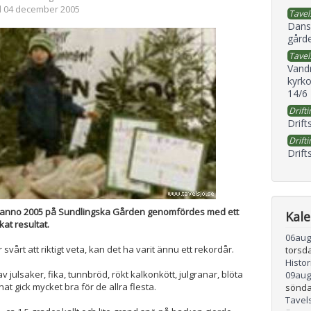
d 04 december 2005
Tavel
Dans
gård
Tavel
Vand
kyrko
14/6
Drifti
Drift
Drifti
Drift
anno 2005 på Sundlingska Gården genomfördes med ett
Kal
kat resultat.
06
aug
svårt att riktigt veta, kan det ha varit ännu ett rekordår.
torsd
Histo
v julsaker, fika, tunnbröd, rökt kalkonkött, julgranar, blöta
09
aug
t gick mycket bra för de allra flesta.
sönda
Tavel