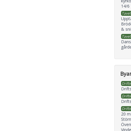
kyrko
14/6
Tavel
Uppt
Bröd
& sni
Tavel
Dans
gård
Byan
Drifti
Drift
Drifti
Drift
Drifti
20 m
Störn
Överr
Vind