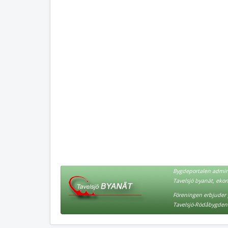
Bygdeportalen admini
Tavelsjö byanät, eko
Föreningen erbjuder p
Tavelsjö-Rödåbygden 