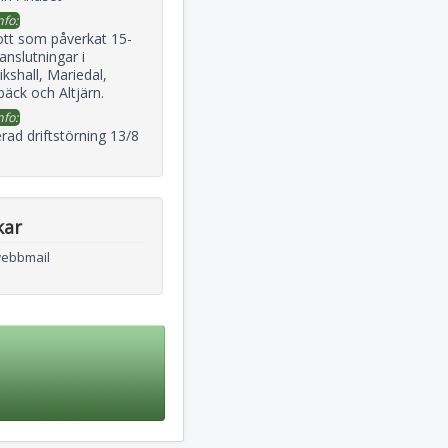
nfo:
ott som påverkat 15-
 anslutningar i
ikshall, Mariedal,
äck och Altjärn.
nfo:
rad driftstörning 13/8
kar
webbmail