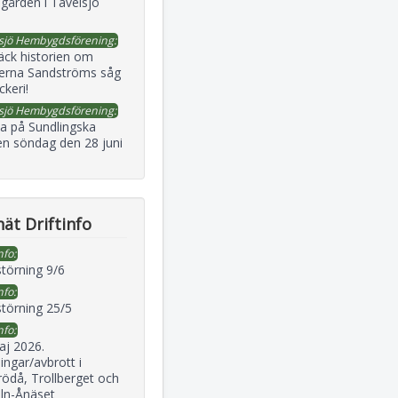
gården i Tavelsjö
sjö Hembygdsförening:
äck historien om
erna Sandströms såg
ckeri!
sjö Hembygdsförening:
a på Sundlingska
en söndag den 28 juni
ät Driftinfo
nfo:
störning 9/6
nfo:
störning 25/5
nfo:
aj 2026.
ingar/avbrott i
ödå, Trollberget och
eln-Ånäset