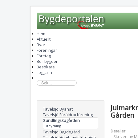
Hem
Aktuellt
Byar
Föreningar
Företag
Bo i bygden
Besökare
Logga in
sök...
Julmark
Tavelsjö Byanät
Gården
Tavelsjö Föräldrarförening
Sundlingskagården
Uthyrning
Detaljer
Tavelsjö Bygdegård
Skriven av
M
Tavelsjö Hembygdsförening