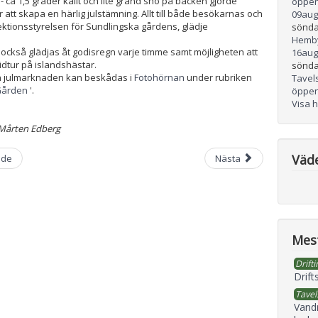
- ca 1,5 grader kallt och lite grand snö på backen gjorde
öppen
 för att skapa en härlig julstämning. Allt till både besökarnas och
09
aug
ktionsstyrelsen för Sundlingska gårdens, glädje
sönda
Hemb
ckså glädjas åt godisregn varje timme samt möjligheten att
16
aug
 ridtur på islandshästar.
sönda
ån julmarknaden kan beskådas i
Fotohörnan
under rubriken
Tavel
 Gården
'.
öppen
Visa 
 Mårten Edberg
Väd
nde
Nästa
Mest
Drifti
Drift
Tavel
Vand