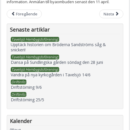
information. Anmälan till byaombuden senast den 11 april.
Föregående
Nästa
Senaste artiklar
Tavelsjö Hembygdsförening:
Upptäck historien om Bröderna Sandströms såg &
snickeri!
Tavelsjö Hembygdsförening:
Dansa på Sundlingska gården söndag den 28 juni
Tavelsjö Hembygdsförening:
Vandra på nya kyrkogården i Tavelsjö 14/6
Driftinfo:
Driftstörning 9/6
Driftinfo:
Driftstörning 25/5
Kalender
09
aug