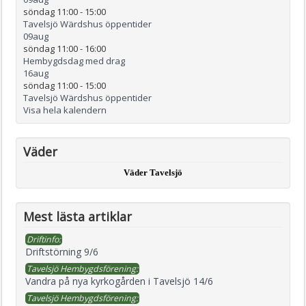
söndag 11:00
-
15:00
Tavelsjö Wärdshus öppentider
09
aug
söndag 11:00
-
16:00
Hembygdsdag med drag
16
aug
söndag 11:00
-
15:00
Tavelsjö Wärdshus öppentider
Visa hela kalendern
Väder
Väder Tavelsjö
Mest lästa artiklar
Driftinfo:
Driftstörning 9/6
Tavelsjö Hembygdsförening:
Vandra på nya kyrkogården i Tavelsjö 14/6
Tavelsjö Hembygdsförening: