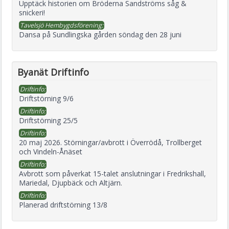
Upptäck historien om Bröderna Sandströms såg &
snickeri!
Tavelsjö Hembygdsförening:
Dansa på Sundlingska gården söndag den 28 juni
Byanät Driftinfo
Driftinfo:
Driftstörning 9/6
Driftinfo:
Driftstörning 25/5
Driftinfo:
20 maj 2026. Störningar/avbrott i Överrödå, Trollberget
och Vindeln-Ånäset
Driftinfo:
Avbrott som påverkat 15-talet anslutningar i Fredrikshall,
Mariedal, Djupbäck och Altjärn.
Driftinfo:
Planerad driftstörning 13/8