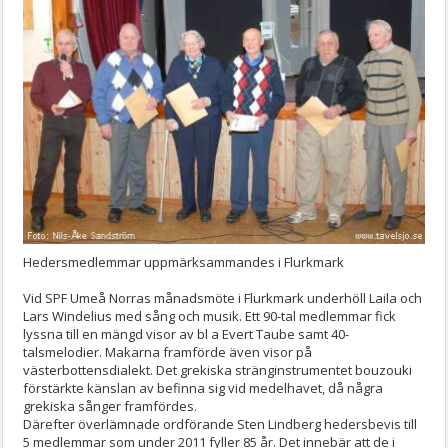
Hedersmedlemmar uppmärksammandes i Flurkmark
Vid SPF Umeå Norras månadsmöte i Flurkmark underhöll Laila och
Lars Windelius med sång och musik. Ett 90-tal medlemmar fick
lyssna till en mängd visor av bl a Evert Taube samt 40-
talsmelodier. Makarna framförde även visor på
västerbottensdialekt. Det grekiska stränginstrumentet bouzouki
förstärkte känslan av befinna sig vid medelhavet, då några
grekiska sånger framfördes.
Därefter överlämnade ordförande Sten Lindberg hedersbevis till
5 medlemmar som under 2011 fyller 85 år. Det innebär att de i