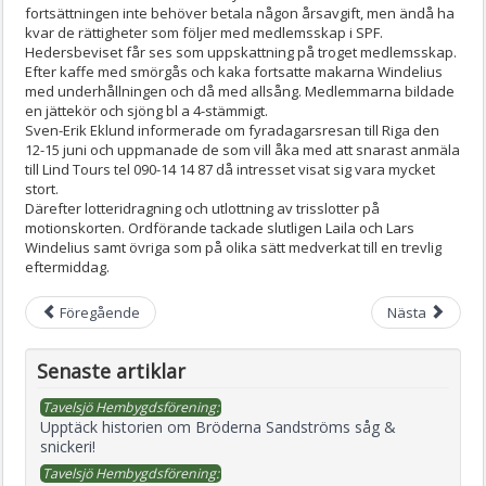
fortsättningen inte behöver betala någon årsavgift, men ändå ha
kvar de rättigheter som följer med medlemsskap i SPF.
Hedersbeviset får ses som uppskattning på troget medlemsskap.
Efter kaffe med smörgås och kaka fortsatte makarna Windelius
med underhållningen och då med allsång. Medlemmarna bildade
en jättekör och sjöng bl a 4-stämmigt.
Sven-Erik Eklund informerade om fyradagarsresan till Riga den
12-15 juni och uppmanade de som vill åka med att snarast anmäla
till Lind Tours tel 090-14 14 87 då intresset visat sig vara mycket
stort.
Därefter lotteridragning och utlottning av trisslotter på
motionskorten. Ordförande tackade slutligen Laila och Lars
Windelius samt övriga som på olika sätt medverkat till en trevlig
eftermiddag.
Föregående
Nästa
Senaste artiklar
Tavelsjö Hembygdsförening:
Upptäck historien om Bröderna Sandströms såg &
snickeri!
Tavelsjö Hembygdsförening: