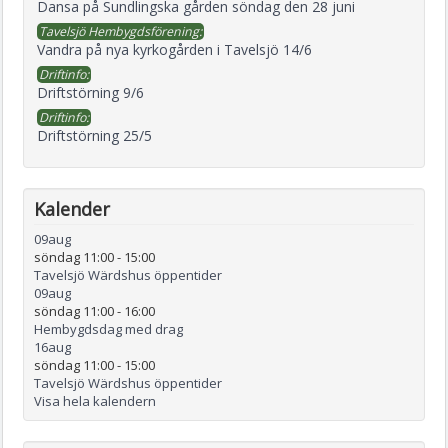
Dansa på Sundlingska gården söndag den 28 juni
Tavelsjö Hembygdsförening:
Vandra på nya kyrkogården i Tavelsjö 14/6
Driftinfo:
Driftstörning 9/6
Driftinfo:
Driftstörning 25/5
Kalender
09
aug
söndag 11:00
-
15:00
Tavelsjö Wärdshus öppentider
09
aug
söndag 11:00
-
16:00
Hembygdsdag med drag
16
aug
söndag 11:00
-
15:00
Tavelsjö Wärdshus öppentider
Visa hela kalendern