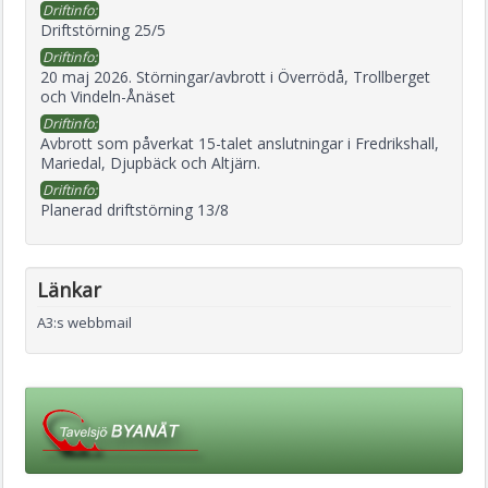
Driftinfo:
Driftstörning 25/5
Driftinfo:
20 maj 2026. Störningar/avbrott i Överrödå, Trollberget
och Vindeln-Ånäset
Driftinfo:
Avbrott som påverkat 15-talet anslutningar i Fredrikshall,
Mariedal, Djupbäck och Altjärn.
Driftinfo:
Planerad driftstörning 13/8
Länkar
A3:s webbmail